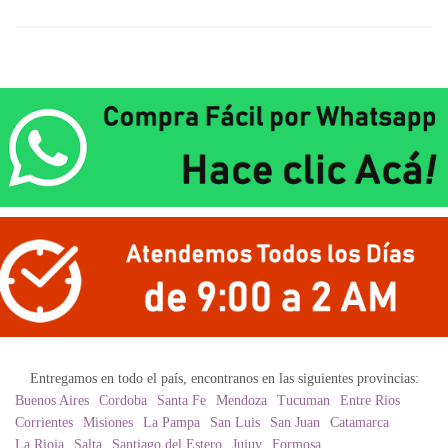
Entregamos en todo el país, encontranos en las siguientes provincias:
Buenos Aires
Cordoba
Santa Fe
Mendoza
Tucuman
Entre Rios
Corrientes
Misiones
La Pampa
San Luis
San Juan
Catamarca
La Rioja
Salta
Santiago del Estero
Jujuy
Formosa