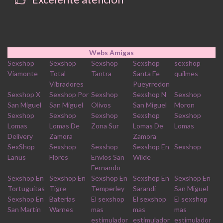
Webs Amigas
Sexshop
Sexshop
Sexshop
Sexshop
sexshop
Viamonte
Total
Tantra
Santa Fe
quilmes
Vibradores
Pueyrredon
Sexshop X
Sexshop Por
Sexshop
Sexshop N
Sexshop
San Miguel
San Miguel
Olivos
San Miguel
Moron
Sexshop
Sexshop
Sexshop
Sexshop
Sexshop
Lomas
Lomas De
Zona Sur
Lomas De
Lomas
Delivery
Zamora
Zamora
SexShop
Sexshop
Sexshop
Sexshop En
Sexshop
Lanus
Flores
Envios San
Wilde
Fernando
Sexshop En
Sexshop En
Sexshop En
Sexshop En
Sexshop En
Tortuguitas
Tigre
Temperley
Sarandi
San Miguel
Sexshop En
Baterias
El sexshop
El sexshop
El sexshop
San Martin
Warnes
mas
mas
mas
estimulador
estimulador
estimulador