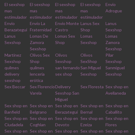
El sexshop
El sexshop
El sexshop
El sexshop
Envio
mas
mas
mas
mas
Adrogue
estimulador
estimulador
estimulador
estimulador
Envio
Envio La
Envio Monte
Lanus Sex
Lanus
Berazategui
Fraternidad
Castro
Shop
Sexshop
Lanus
Lomas De
Lomas Sex
Lomas
Lomas
Sexshop
Zamora
Shop
Sexshop
Zamora
Sexshop
Sexshop
Martinez
Olivos Sex
Olivos
Olivos
Pilar
Sexshop
Shop
Sexshop
SexShop
Sexshop
quilmes
quilmes
san fernando
San Miguel
Sanmiguel
delivery
lencería
sex shop
Sexshop
Sexshop
sexshop
erótica
Sex Beccar
Sex Florencio
Delivery
Sex Floresta
Sex shop en
Varela
Sexshop San
Avellaneda
Miguel
Sex shop en
Sex shop en
Sex shop en
Sex shop en
Sex shop en
Banfield
Belgrano
Berazategui
Bernal
Caballito
Sex shop en
Sex shop en
Sex shop en
Sex shop en
Sex shop en
Ciudadela
Coghlan
Devoto
Ezeiza
Flores
Sex shop en
Sex shop en
Sex shop en
Sex shop en
Sex shop en