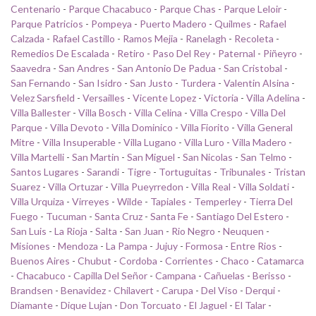
Centenario
-
Parque Chacabuco
-
Parque Chas
-
Parque Leloir
-
Parque Patricios
-
Pompeya
-
Puerto Madero
-
Quilmes
-
Rafael
Calzada
-
Rafael Castillo
-
Ramos Mejia
-
Ranelagh
-
Recoleta
-
Remedios De Escalada
-
Retiro
-
Paso Del Rey
-
Paternal
-
Piñeyro
-
Saavedra
-
San Andres
-
San Antonio De Padua
-
San Cristobal
-
San Fernando
-
San Isidro
-
San Justo
-
Turdera
-
Valentin Alsina
-
Velez Sarsfield
-
Versailles
-
Vicente Lopez
-
Victoria
-
Villa Adelina
-
Villa Ballester
-
Villa Bosch
-
Villa Celina
-
Villa Crespo
-
Villa Del
Parque
-
Villa Devoto
-
Villa Dominico
-
Villa Fiorito
-
Villa General
Mitre
-
Villa Insuperable
-
Villa Lugano
-
Villa Luro
-
Villa Madero
-
Villa Martelli
-
San Martin
-
San Miguel
-
San Nicolas
-
San Telmo
-
Santos Lugares
-
Sarandi
-
Tigre
-
Tortuguitas
-
Tribunales
-
Tristan
Suarez
-
Villa Ortuzar
-
Villa Pueyrredon
-
Villa Real
-
Villa Soldati
-
Villa Urquiza
-
Virreyes
-
Wilde
-
Tapiales
-
Temperley
-
Tierra Del
Fuego
-
Tucuman
-
Santa Cruz
-
Santa Fe
-
Santiago Del Estero
-
San Luis
-
La Rioja
-
Salta
-
San Juan
-
Rio Negro
-
Neuquen
-
Misiones
-
Mendoza
-
La Pampa
-
Jujuy
-
Formosa
-
Entre Rios
-
Buenos Aires
-
Chubut
-
Cordoba
-
Corrientes
-
Chaco
-
Catamarca
-
Chacabuco
-
Capilla Del Señor
-
Campana
-
Cañuelas
-
Berisso
-
Brandsen
-
Benavidez
-
Chilavert
-
Carupa
-
Del Viso
-
Derqui
-
Diamante
-
Dique Lujan
-
Don Torcuato
-
El Jaguel
-
El Talar
-