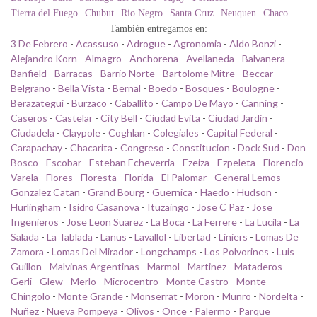
Tierra del Fuego
Chubut
Rio Negro
Santa Cruz
Neuquen
Chaco
También entregamos en:
3 De Febrero
-
Acassuso
-
Adrogue
-
Agronomia
-
Aldo Bonzi
-
Alejandro Korn
-
Almagro
-
Anchorena
-
Avellaneda
-
Balvanera
-
Banfield
-
Barracas
-
Barrio Norte
-
Bartolome Mitre
-
Beccar
-
Belgrano
-
Bella Vista
-
Bernal
-
Boedo
-
Bosques
-
Boulogne
-
Berazategui
-
Burzaco
-
Caballito
-
Campo De Mayo
-
Canning
-
Caseros
-
Castelar
-
City Bell
-
Ciudad Evita
-
Ciudad Jardin
-
Ciudadela
-
Claypole
-
Coghlan
-
Colegiales
-
Capital Federal
-
Carapachay
-
Chacarita
-
Congreso
-
Constitucion
-
Dock Sud
-
Don
Bosco
-
Escobar
-
Esteban Echeverria
-
Ezeiza
-
Ezpeleta
-
Florencio
Varela
-
Flores
-
Floresta
-
Florida
-
El Palomar
-
General Lemos
-
Gonzalez Catan
-
Grand Bourg
-
Guernica
-
Haedo
-
Hudson
-
Hurlingham
-
Isidro Casanova
-
Ituzaingo
-
Jose C Paz
-
Jose
Ingenieros
-
Jose Leon Suarez
-
La Boca
-
La Ferrere
-
La Lucila
-
La
Salada
-
La Tablada
-
Lanus
-
Lavallol
-
Libertad
-
Liniers
-
Lomas De
Zamora
-
Lomas Del Mirador
-
Longchamps
-
Los Polvorines
-
Luis
Guillon
-
Malvinas Argentinas
-
Marmol
-
Martinez
-
Mataderos
-
Gerli
-
Glew
-
Merlo
-
Microcentro
-
Monte Castro
-
Monte
Chingolo
-
Monte Grande
-
Monserrat
-
Moron
-
Munro
-
Nordelta
-
Nuñez
-
Nueva Pompeya
-
Olivos
-
Once
-
Palermo
-
Parque