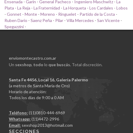
Ensenada
-
Garin
-
General Pacheco
-
Ingeniero Maschwitz
-
La
Plata
-
La Reja
-
La Fraternidad
-
La Horqueta
-
Los Cardales
-
Lobos
-
Gonnet
-
Monte
-
Moreno
-
Ringuelet
-
Partido de la Costa
-
Ruben Dario
-
Saenz Peña
-
Pilar
-
Villa Mercedes
-
San Vicente
-
Spegazzini
-
enviomontecastro.com.ar
Un
sexshop
,
todo
lo
que buscás.
Total discreción.
Santa Fe 4456, Local 16, Galería Palermo
(a metros de Santa Maria de Oro)
Horario de atención:
Todos los días de 9:00 a 0 AM
Teléfono:
(11)0810-444-6969
Whatsapp:
(11)4472-2996
Email:
sexshop2013@hotmail.com
SECCIONES