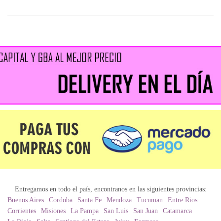
Entregamos en todo el país, encontranos en las siguientes provincias:
Buenos Aires
Cordoba
Santa Fe
Mendoza
Tucuman
Entre Rios
Corrientes
Misiones
La Pampa
San Luis
San Juan
Catamarca