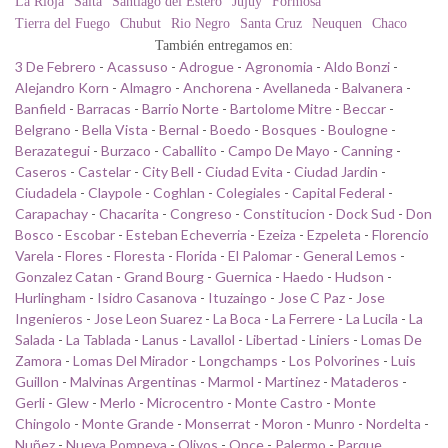
La Rioja
Salta
Santiago del Estero
Jujuy
Formosa
Tierra del Fuego
Chubut
Rio Negro
Santa Cruz
Neuquen
Chaco
También entregamos en:
3 De Febrero
-
Acassuso
-
Adrogue
-
Agronomia
-
Aldo Bonzi
-
Alejandro Korn
-
Almagro
-
Anchorena
-
Avellaneda
-
Balvanera
-
Banfield
-
Barracas
-
Barrio Norte
-
Bartolome Mitre
-
Beccar
-
Belgrano
-
Bella Vista
-
Bernal
-
Boedo
-
Bosques
-
Boulogne
-
Berazategui
-
Burzaco
-
Caballito
-
Campo De Mayo
-
Canning
-
Caseros
-
Castelar
-
City Bell
-
Ciudad Evita
-
Ciudad Jardin
-
Ciudadela
-
Claypole
-
Coghlan
-
Colegiales
-
Capital Federal
-
Carapachay
-
Chacarita
-
Congreso
-
Constitucion
-
Dock Sud
-
Don
Bosco
-
Escobar
-
Esteban Echeverria
-
Ezeiza
-
Ezpeleta
-
Florencio
Varela
-
Flores
-
Floresta
-
Florida
-
El Palomar
-
General Lemos
-
Gonzalez Catan
-
Grand Bourg
-
Guernica
-
Haedo
-
Hudson
-
Hurlingham
-
Isidro Casanova
-
Ituzaingo
-
Jose C Paz
-
Jose
Ingenieros
-
Jose Leon Suarez
-
La Boca
-
La Ferrere
-
La Lucila
-
La
Salada
-
La Tablada
-
Lanus
-
Lavallol
-
Libertad
-
Liniers
-
Lomas De
Zamora
-
Lomas Del Mirador
-
Longchamps
-
Los Polvorines
-
Luis
Guillon
-
Malvinas Argentinas
-
Marmol
-
Martinez
-
Mataderos
-
Gerli
-
Glew
-
Merlo
-
Microcentro
-
Monte Castro
-
Monte
Chingolo
-
Monte Grande
-
Monserrat
-
Moron
-
Munro
-
Nordelta
-
Nuñez
-
Nueva Pompeya
-
Olivos
-
Once
-
Palermo
-
Parque