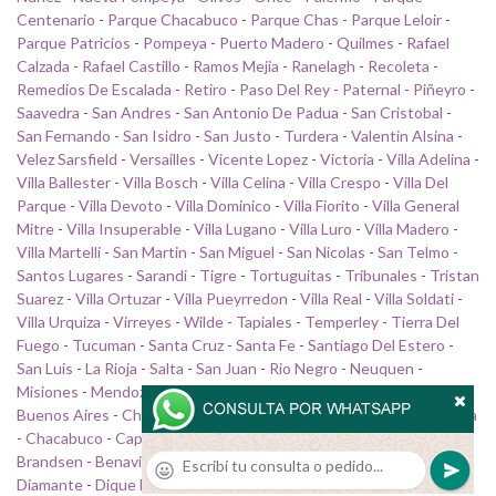
Centenario
-
Parque Chacabuco
-
Parque Chas
-
Parque Leloir
-
Parque Patricios
-
Pompeya
-
Puerto Madero
-
Quilmes
-
Rafael
Calzada
-
Rafael Castillo
-
Ramos Mejia
-
Ranelagh
-
Recoleta
-
Remedios De Escalada
-
Retiro
-
Paso Del Rey
-
Paternal
-
Piñeyro
-
Saavedra
-
San Andres
-
San Antonio De Padua
-
San Cristobal
-
San Fernando
-
San Isidro
-
San Justo
-
Turdera
-
Valentin Alsina
-
Velez Sarsfield
-
Versailles
-
Vicente Lopez
-
Victoria
-
Villa Adelina
-
Villa Ballester
-
Villa Bosch
-
Villa Celina
-
Villa Crespo
-
Villa Del
Parque
-
Villa Devoto
-
Villa Dominico
-
Villa Fiorito
-
Villa General
Mitre
-
Villa Insuperable
-
Villa Lugano
-
Villa Luro
-
Villa Madero
-
Villa Martelli
-
San Martin
-
San Miguel
-
San Nicolas
-
San Telmo
-
Santos Lugares
-
Sarandi
-
Tigre
-
Tortuguitas
-
Tribunales
-
Tristan
Suarez
-
Villa Ortuzar
-
Villa Pueyrredon
-
Villa Real
-
Villa Soldati
-
Villa Urquiza
-
Virreyes
-
Wilde
-
Tapiales
-
Temperley
-
Tierra Del
Fuego
-
Tucuman
-
Santa Cruz
-
Santa Fe
-
Santiago Del Estero
-
San Luis
-
La Rioja
-
Salta
-
San Juan
-
Rio Negro
-
Neuquen
-
Misiones
-
Mendoza
-
La Pampa
-
Jujuy
-
Formosa
-
Entre Rios
-
Buenos Aires
-
Chubut
-
Cordoba
-
Corrientes
-
Chaco
-
Catamarca
-
Chacabuco
-
Capilla Del Señor
-
Campana
-
Cañuelas
-
Berisso
-
Brandsen
-
Benavidez
-
Chilavert
-
Carupa
-
Del Viso
-
Derqui
-
Diamante
-
Dique Lujan
-
Don Torcuato
-
El Jaguel
-
El Talar
-