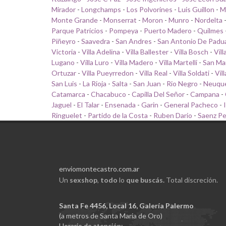
Mirador
-
Longchamps
-
Los Polvorines
-
Luis Guillon
-
M
Monte Grande
-
Monserrat
-
Moron
-
Munro
-
Nordelta
Parque Patricios
-
Pompeya
-
Puerto Madero
-
Quilmes
Piñeyro
-
Saavedra
-
San Andres
-
San Antonio De Padu
Victoria
-
Villa Adelina
-
Villa Ballester
-
Villa Bosch
-
Vill
Lugano
-
Villa Luro
-
Villa Madero
-
Villa Martelli
-
San Ma
Ortuzar
-
Villa Pueyrredon
-
Villa Real
-
Villa Soldati
-
Vil
San Luis
-
La Rioja
-
Salta
-
San Juan
-
Rio Negro
-
Neuqu
Catamarca
-
Chacabuco
-
Capilla Del Señor
-
Campana
-
Jaguel
-
El Talar
-
Ensenada
-
Garin
-
General Pacheco
-
Ringuelet
-
Partido de la Costa
-
Ruben Dario
-
Saenz P
enviomontecastro.com.ar
Un
sexshop
,
todo
lo
que buscás.
Total discreción.
Santa Fe 4456, Local 16, Galería Palermo
(a metros de Santa Maria de Oro)
Horario de atención: