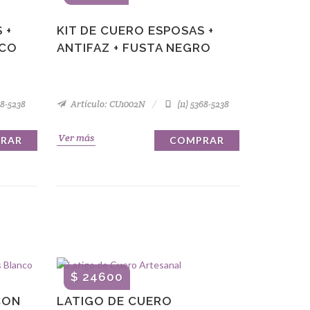
 +
KIT DE CUERO ESPOSAS +
NCO
ANTIFAZ + FUSTA NEGRO
68-5238
Artículo: CU1002N
(11) 5368-5238
Ver más
RAR
COMPRAR
$ 24600
CON
LATIGO DE CUERO