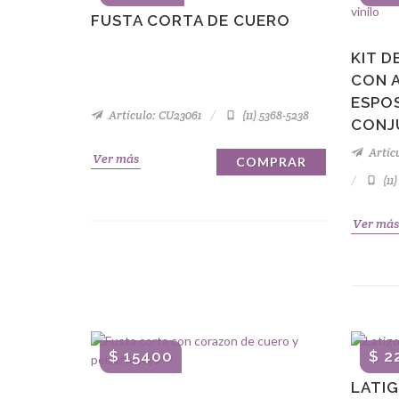
FUSTA CORTA DE CUERO
KIT 
CON 
ESPOS
Artículo: CU23061
(11) 5368-5238
CONJ
Artícu
Ver más
COMPRAR
(11
Ver más
$ 15400
$ 2
LATI