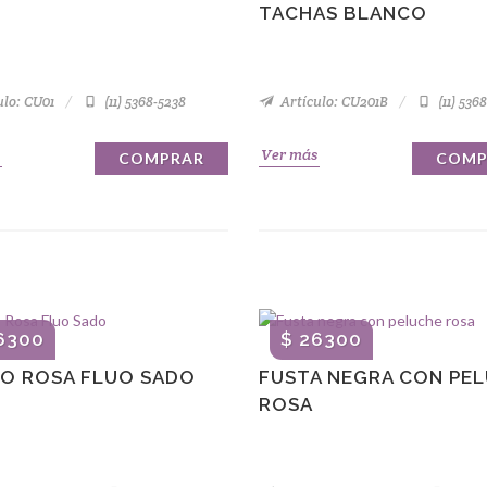
TACHAS BLANCO
ulo: CU01
(11) 5368-5238
Artículo: CU201B
(11) 536
Ver más
COMPRAR
COMP
6300
$ 26300
GO ROSA FLUO SADO
FUSTA NEGRA CON PE
ROSA