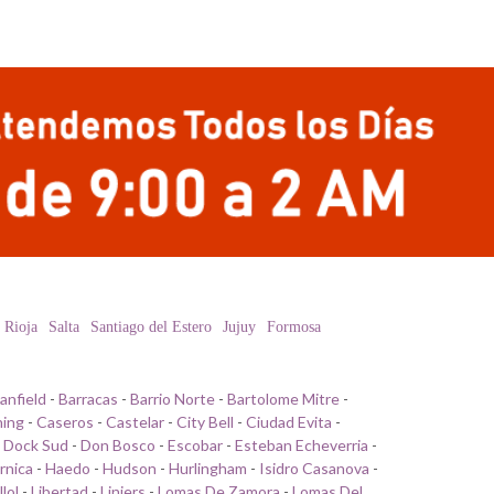
 Rioja
Salta
Santiago del Estero
Jujuy
Formosa
anfield
-
Barracas
-
Barrio Norte
-
Bartolome Mitre
-
ing
-
Caseros
-
Castelar
-
City Bell
-
Ciudad Evita
-
-
Dock Sud
-
Don Bosco
-
Escobar
-
Esteban Echeverria
-
rnica
-
Haedo
-
Hudson
-
Hurlingham
-
Isidro Casanova
-
llol
-
Libertad
-
Liniers
-
Lomas De Zamora
-
Lomas Del