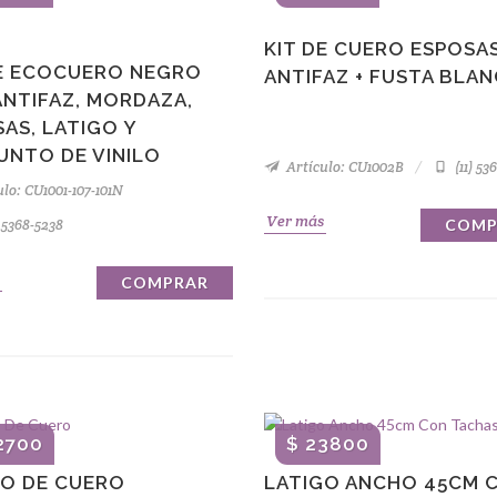
KIT DE CUERO ESPOSAS
DE ECOCUERO NEGRO
ANTIFAZ + FUSTA BLA
ANTIFAZ, MORDAZA,
AS, LATIGO Y
UNTO DE VINILO
Artículo: CU1002B
(11) 53
lo: CU1001-107-101N
Ver más
) 5368-5238
COMP
COMPRAR
2700
$ 23800
GO DE CUERO
LATIGO ANCHO 45CM 