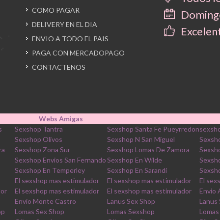
COMO PAGAR
Domingo
DELIVERY EN EL DIA
Excelent
ENVIO A TODO EL PAIS
PAGA CON MERCADOPAGO
CONTACTENOS
Webs Amigas
s
Sexshop Tantra
Sexshop Santa Fe Pueyrredon
sexsho
Sexshop Olivos
Sexshop N San Miguel
Sexsh
ra
Sexshop Zona Sur
Sexshop Lomas De Zamora
Sexsh
Sexshop Envios San Fernando
Sexshop En Wilde
Sexsh
Sexshop En Temperley
Sexshop En Sarandi
Sexsho
El sexshop mas estimulador
El sexshop mas estimulador
El sex
dor
El sexshop mas estimulador
El sexshop mas estimulador
Envio
Envio Monte Castro
Lanus Sex Shop
Lanus
op
Lomas Sex Shop
Lomas Sexshop
Lomas