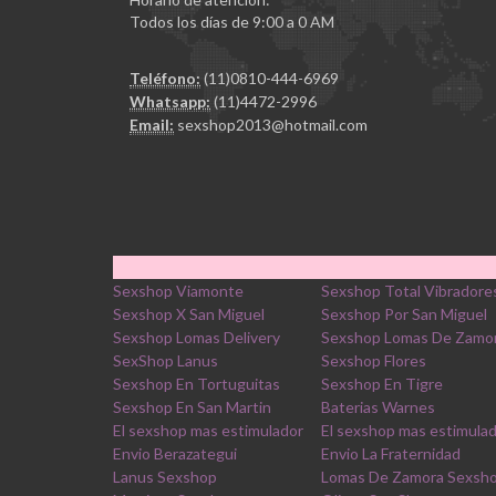
Todos los días de 9:00 a 0 AM
Teléfono:
(11)0810-444-6969
Whatsapp:
(11)4472-2996
Email:
sexshop2013@hotmail.com
Sexshop Viamonte
Sexshop Total Vibradore
Sexshop X San Miguel
Sexshop Por San Miguel
Sexshop Lomas Delivery
Sexshop Lomas De Zamo
SexShop Lanus
Sexshop Flores
Sexshop En Tortuguitas
Sexshop En Tigre
Sexshop En San Martin
Baterias Warnes
El sexshop mas estimulador
El sexshop mas estimula
Envio Berazategui
Envio La Fraternidad
Lanus Sexshop
Lomas De Zamora Sexsh