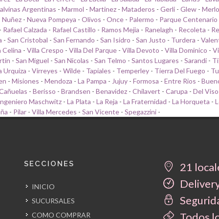
alvinas Argentinas
-
Marmol
-
Martinez
-
Mataderos
-
Gerli
-
Glew
-
Merl
-
Nuñez
-
Nueva Pompeya
-
Olivos
-
Once
-
Palermo
-
Parque Centenario
-
Rafael Calzada
-
Rafael Castillo
-
Ramos Mejia
-
Ranelagh
-
Recoleta
-
Re
a
-
San Cristobal
-
San Fernando
-
San Isidro
-
San Justo
-
Turdera
-
Valen
a Celina
-
Villa Crespo
-
Villa Del Parque
-
Villa Devoto
-
Villa Dominico
-
Vi
rtin
-
San Miguel
-
San Nicolas
-
San Telmo
-
Santos Lugares
-
Sarandi
-
Ti
la Urquiza
-
Virreyes
-
Wilde
-
Tapiales
-
Temperley
-
Tierra Del Fuego
-
Tu
en
-
Misiones
-
Mendoza
-
La Pampa
-
Jujuy
-
Formosa
-
Entre Rios
-
Bueno
Cañuelas
-
Berisso
-
Brandsen
-
Benavidez
-
Chilavert
-
Carupa
-
Del Viso
Ingeniero Maschwitz
-
La Plata
-
La Reja
-
La Fraternidad
-
La Horqueta
-
L
eña
-
Pilar
-
Villa Mercedes
-
San Vicente
-
Spegazzini
-
SECCIONES
21 local
Delivery
INICIO
Segurida
SUCURSALES
Todos l
COMO COMPRAR