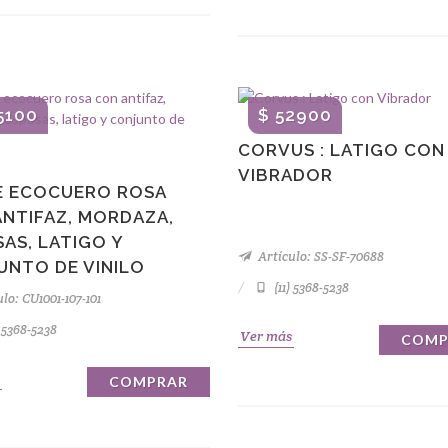
5100
$ 52900
CORVUS : LATIGO CON
VIBRADOR
DE ECOCUERO ROSA
ANTIFAZ, MORDAZA,
AS, LATIGO Y
Artículo: SS-SF-70688
UNTO DE VINILO
(11) 5368-5238
lo: CU1001-107-101
) 5368-5238
Ver más
COMP
COMPRAR