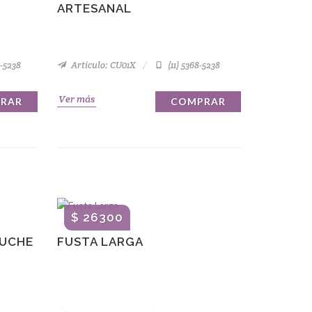
ARTESANAL
8-5238
Artículo: CU01X
(11) 5368-5238
Ver más
RAR
COMPRAR
$ 26300
LUCHE
FUSTA LARGA