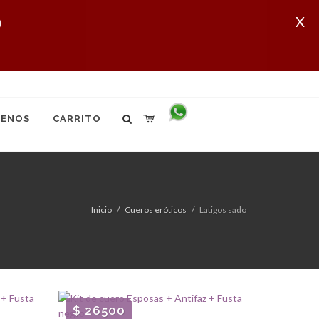
X
ENOS
CARRITO
Inicio
Cueros eróticos
Latigos sado
$ 26500