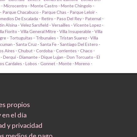
o
-
Microcentro
-
Monte Castro
-
Monte Chingolo
-
-
Parque Chacabuco
-
Parque Chas
-
Parque Leloir
-
medios De Escalada
-
Retiro
-
Paso Del Rey
-
Paternal
-
tin Alsina
-
Velez Sarsfield
-
Versailles
-
Vicente Lopez
-
lla Fiorito
-
Villa General Mitre
-
Villa Insuperable
-
Villa
gre
-
Tortuguitas
-
Tribunales
-
Tristan Suarez
-
Villa
cuman
-
Santa Cruz
-
Santa Fe
-
Santiago Del Estero
-
s Aires
-
Chubut
-
Cordoba
-
Corrientes
-
Chaco
-
-
Derqui
-
Diamante
-
Dique Lujan
-
Don Torcuato
-
El
os Cardales
-
Lobos
-
Gonnet
-
Monte
-
Moreno
-
es propios
 en el día
d y privacidad
os medios de pago