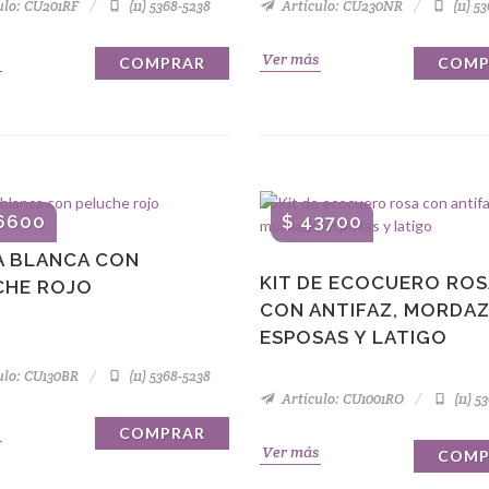
ulo: CU201RF
(11) 5368-5238
Artículo: CU230NR
(11) 5
Ver más
COMPRAR
COMP
6600
$ 43700
A BLANCA CON
KIT DE ECOCUERO ROS
CHE ROJO
CON ANTIFAZ, MORDAZ
ESPOSAS Y LATIGO
ulo: CU130BR
(11) 5368-5238
Artículo: CU1001RO
(11) 5
COMPRAR
Ver más
COMP