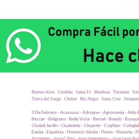
Buenos Aires
Cordoba
Santa Fe
Mendoza
Tucuman
Ent
Tierra del Fuego
Chubut
Rio Negro
Santa Cruz
Neuque
3 De Febrero
-
Acassuso
-
Adrogue
-
Agronomia
-
Aldo 
Beccar
-
Belgrano
-
Bella Vista
-
Bernal
-
Boedo
-
Bosqu
Ciudad Jardin
-
Ciudadela
-
Claypole
-
Coghlan
-
Colegia
Ezeiza
-
Ezpeleta
-
Florencio Varela
-
Flores
-
Floresta
-
F
Ituzaingo
-
Jose C Paz
-
Jose Ingenieros
-
Jose Leon Su