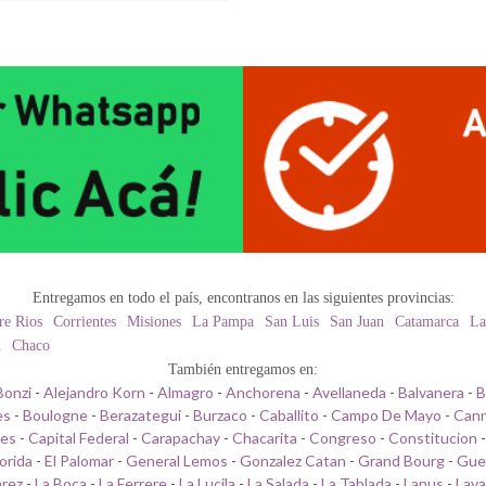
Entregamos en todo el país, encontranos en las siguientes provincias:
re Rios
Corrientes
Misiones
La Pampa
San Luis
San Juan
Catamarca
La
n
Chaco
También entregamos en:
Bonzi
-
Alejandro Korn
-
Almagro
-
Anchorena
-
Avellaneda
-
Balvanera
-
B
es
-
Boulogne
-
Berazategui
-
Burzaco
-
Caballito
-
Campo De Mayo
-
Cann
les
-
Capital Federal
-
Carapachay
-
Chacarita
-
Congreso
-
Constitucion
lorida
-
El Palomar
-
General Lemos
-
Gonzalez Catan
-
Grand Bourg
-
Gue
arez
-
La Boca
-
La Ferrere
-
La Lucila
-
La Salada
-
La Tablada
-
Lanus
-
Lava