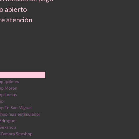
 abierto
e atención
p quilmes
op Moron
op Lomas
op
p En San Miguel
shop mas estimulador
 Adrogue
 Sexshop
 Zamora Sexshop