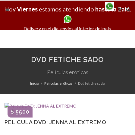
Hoy
Viernes
estamos atendiendo
hasta la 2am
X
.
Delivery en el día, envíos al interior del país.
DVD FETICHE SADO
Películas eróticas
Inicio
Películas eróticas
Dvd fetiche sado
$ 5500
PELICULA DVD: JENNA AL EXTREMO