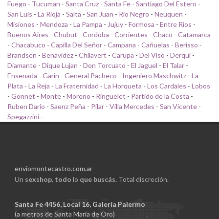
Fuego
-
Tucuman
-
Santa Cruz
-
Santa Fe
-
Santiago Del Estero
-
San Luis
-
La Rioja
-
Salta
-
San Juan
-
Rio Negro
-
Neuquen
-
Misiones
-
Mendoza
-
La Pampa
-
Jujuy
-
Formosa
-
Entre Rios
-
Buenos Aires
-
Chubut
-
Cordoba
-
Corrientes
-
Chaco
-
Catamarca
-
Chacabuco
-
Capilla Del Señor
-
Campana
-
Cañuelas
-
Berisso
-
Brandsen
-
Benavidez
-
Chilavert
-
Carupa
-
Del Viso
-
Derqui
-
Diamante
-
Dique Lujan
-
Don Torcuato
-
El Jaguel
-
El Talar
-
Ensenada
-
Garin
-
General Pacheco
-
Ingeniero Maschwitz
-
La
Plata
-
La Reja
-
La Fraternidad
-
La Horqueta
-
Los Cardales
-
Lobos
-
Gonnet
-
Monte
-
Moreno
-
Ringuelet
-
Partido de la Costa
-
Ruben Dario
-
Saenz Peña
-
Pilar
-
Villa Mercedes
-
San Vicente
-
Spegazzini
-
enviomontecastro.com.ar
Un
sexshop
,
todo
lo
que buscás.
Total discreción.
Santa Fe 4456, Local 16, Galería Palermo
(a metros de Santa Maria de Oro)