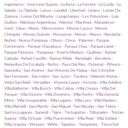
Ingenieros
-
Jose Leon Suarez
-
La Boca
-
La Ferrere
-
La Lucila
-
La
Salada
-
La Tablada
-
Lanus
-
Lavallol
-
Libertad
-
Liniers
-
Lomas De
Zamora
-
Lomas Del Mirador
-
Longchamps
-
Los Polvorines
-
Luis
Guillon
-
Malvinas Argentinas
-
Marmol
-
Martinez
-
Mataderos
-
Gerli
-
Glew
-
Merlo
-
Microcentro
-
Monte Castro
-
Monte
Chingolo
-
Monte Grande
-
Monserrat
-
Moron
-
Munro
-
Nordelta
-
Nuñez
-
Nueva Pompeya
-
Olivos
-
Once
-
Palermo
-
Parque
Centenario
-
Parque Chacabuco
-
Parque Chas
-
Parque Leloir
-
Parque Patricios
-
Pompeya
-
Puerto Madero
-
Quilmes
-
Rafael
Calzada
-
Rafael Castillo
-
Ramos Mejia
-
Ranelagh
-
Recoleta
-
Remedios De Escalada
-
Retiro
-
Paso Del Rey
-
Paternal
-
Piñeyro
-
Saavedra
-
San Andres
-
San Antonio De Padua
-
San Cristobal
-
San Fernando
-
San Isidro
-
San Justo
-
Turdera
-
Valentin Alsina
-
Velez Sarsfield
-
Versailles
-
Vicente Lopez
-
Victoria
-
Villa Adelina
-
Villa Ballester
-
Villa Bosch
-
Villa Celina
-
Villa Crespo
-
Villa Del
Parque
-
Villa Devoto
-
Villa Dominico
-
Villa Fiorito
-
Villa General
Mitre
-
Villa Insuperable
-
Villa Lugano
-
Villa Luro
-
Villa Madero
-
Villa Martelli
-
San Martin
-
San Miguel
-
San Nicolas
-
San Telmo
-
Santos Lugares
-
Sarandi
-
Tigre
-
Tortuguitas
-
Tribunales
-
Tristan
Suarez
-
Villa Ortuzar
-
Villa Pueyrredon
-
Villa Real
-
Villa Soldati
-
Villa Urquiza
-
Virreyes
-
Wilde
-
Tapiales
-
Temperley
-
Tierra Del