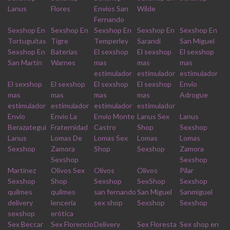
Lanus
Flores
Envios San
Wilde
Fernando
Sexshop En
Sexshop En
Sexshop En
Sexshop En
Sexshop En
Tortuguitas
Tigre
Temperley
Sarandi
San Miguel
Sexshop En
Baterias
El sexshop
El sexshop
El sexshop
San Martin
Warnes
mas
mas
mas
estimulador
estimulador
estimulador
El sexshop
El sexshop
El sexshop
El sexshop
Envio
mas
mas
mas
mas
Adrogue
estimulador
estimulador
estimulador
estimulador
Envio
Envio La
Envio Monte
Lanus Sex
Lanus
Berazategui
Fraternidad
Castro
Shop
Sexshop
Lanus
Lomas De
Lomas Sex
Lomas
Lomas
Sexshop
Zamora
Shop
Sexshop
Zamora
Sexshop
Sexshop
Martinez
Olivos Sex
Olivos
Olivos
Pilar
Sexshop
Shop
Sexshop
SexShop
Sexshop
quilmes
quilmes
san fernando
San Miguel
Sanmiguel
delivery
lencería
sex shop
Sexshop
Sexshop
sexshop
erótica
Sex Beccar
Sex Florencio
Delivery
Sex Floresta
Sex shop en