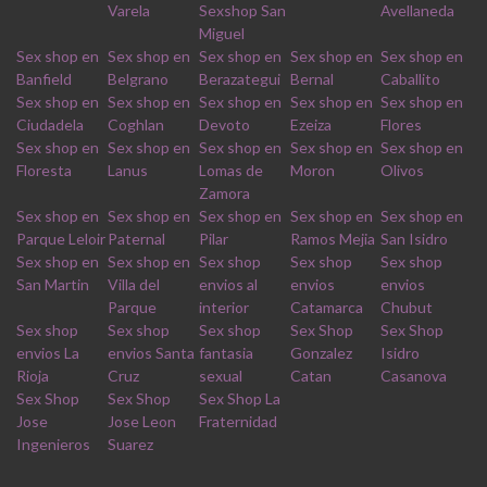
Varela
Sexshop San
Avellaneda
Miguel
Sex shop en
Sex shop en
Sex shop en
Sex shop en
Sex shop en
Banfield
Belgrano
Berazategui
Bernal
Caballito
Sex shop en
Sex shop en
Sex shop en
Sex shop en
Sex shop en
Ciudadela
Coghlan
Devoto
Ezeiza
Flores
Sex shop en
Sex shop en
Sex shop en
Sex shop en
Sex shop en
Floresta
Lanus
Lomas de
Moron
Olivos
Zamora
Sex shop en
Sex shop en
Sex shop en
Sex shop en
Sex shop en
Parque Leloir
Paternal
Pilar
Ramos Mejia
San Isidro
Sex shop en
Sex shop en
Sex shop
Sex shop
Sex shop
San Martin
Villa del
envios al
envios
envios
Parque
interior
Catamarca
Chubut
Sex shop
Sex shop
Sex shop
Sex Shop
Sex Shop
envios La
envios Santa
fantasia
Gonzalez
Isidro
Rioja
Cruz
sexual
Catan
Casanova
Sex Shop
Sex Shop
Sex Shop La
Jose
Jose Leon
Fraternidad
Ingenieros
Suarez