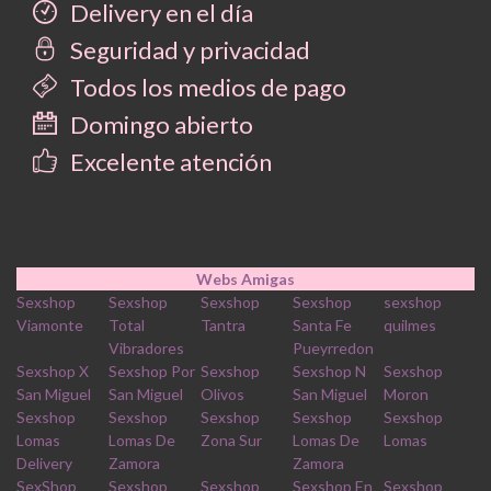
Delivery en el día
Seguridad y privacidad
Todos los medios de pago
Domingo abierto
Excelente atención
Webs Amigas
Sexshop
Sexshop
Sexshop
Sexshop
sexshop
Viamonte
Total
Tantra
Santa Fe
quilmes
Vibradores
Pueyrredon
Sexshop X
Sexshop Por
Sexshop
Sexshop N
Sexshop
San Miguel
San Miguel
Olivos
San Miguel
Moron
Sexshop
Sexshop
Sexshop
Sexshop
Sexshop
Lomas
Lomas De
Zona Sur
Lomas De
Lomas
Delivery
Zamora
Zamora
SexShop
Sexshop
Sexshop
Sexshop En
Sexshop