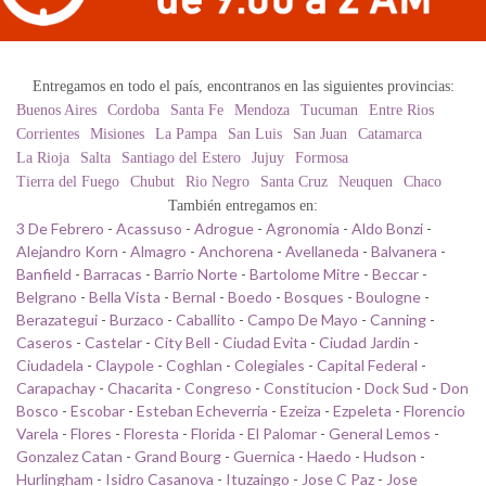
Entregamos en todo el país, encontranos en las siguientes provincias:
Buenos Aires
Cordoba
Santa Fe
Mendoza
Tucuman
Entre Rios
Corrientes
Misiones
La Pampa
San Luis
San Juan
Catamarca
La Rioja
Salta
Santiago del Estero
Jujuy
Formosa
Tierra del Fuego
Chubut
Rio Negro
Santa Cruz
Neuquen
Chaco
También entregamos en:
3 De Febrero
-
Acassuso
-
Adrogue
-
Agronomia
-
Aldo Bonzi
-
Alejandro Korn
-
Almagro
-
Anchorena
-
Avellaneda
-
Balvanera
-
Banfield
-
Barracas
-
Barrio Norte
-
Bartolome Mitre
-
Beccar
-
Belgrano
-
Bella Vista
-
Bernal
-
Boedo
-
Bosques
-
Boulogne
-
Berazategui
-
Burzaco
-
Caballito
-
Campo De Mayo
-
Canning
-
Caseros
-
Castelar
-
City Bell
-
Ciudad Evita
-
Ciudad Jardin
-
Ciudadela
-
Claypole
-
Coghlan
-
Colegiales
-
Capital Federal
-
Carapachay
-
Chacarita
-
Congreso
-
Constitucion
-
Dock Sud
-
Don
Bosco
-
Escobar
-
Esteban Echeverria
-
Ezeiza
-
Ezpeleta
-
Florencio
Varela
-
Flores
-
Floresta
-
Florida
-
El Palomar
-
General Lemos
-
Gonzalez Catan
-
Grand Bourg
-
Guernica
-
Haedo
-
Hudson
-
Hurlingham
-
Isidro Casanova
-
Ituzaingo
-
Jose C Paz
-
Jose