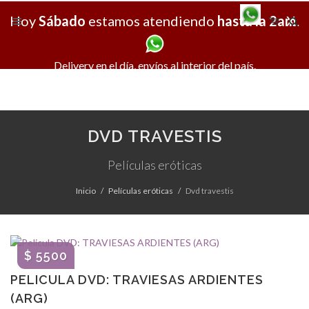
Hoy
Sábado
estamos atendiendo
hasta la 2am
X
.
Delivery en el día, envíos al interior del país.
DVD TRAVESTIS
Películas eróticas
Inicio
Películas eróticas
Dvd travestis
$ 5500
PELICULA DVD: TRAVIESAS ARDIENTES
(ARG)