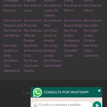
Ciudadela
Coghlan
Devoto
Ezeiza
Flores
Sex shop en
Sex shop en
Sex shop en
Sex shop en
Sex shop en
Floresta
Lanus
Lomas de
Moron
Olivos
Zamora
Sex shop en
Sex shop en
Sex shop en
Sex shop en
Sex shop en
Parque Leloir
Paternal
Pilar
Ramos Mejia
San Isidro
Sex shop en
Sex shop en
Sex shop
Sex shop
Sex shop
San Martin
Villa del
envios al
envios
envios
Parque
interior
Catamarca
Chubut
Sex shop
Sex shop
Sex shop
Sex Shop
Sex Shop
envios La
envios Santa
fantasia
Gonzalez
Isidro
Rioja
Cruz
sexual
Catan
Casanova
Sex Shop
Sex Shop
Sex Shop La
Jose
Jose Leon
Fraternidad
Ingenieros
Suarez
Copyrights © 2026 Derechos reservados
enviomontecastro.com.ar