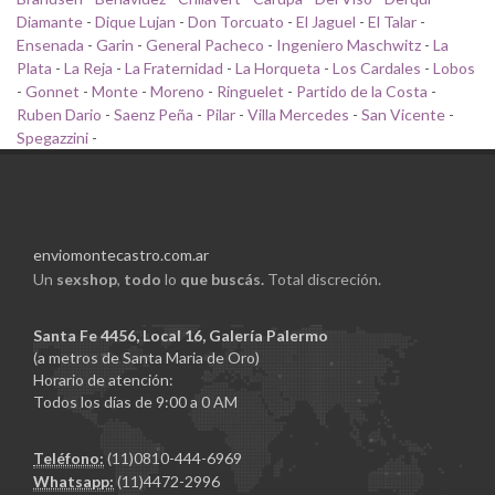
Diamante
-
Dique Lujan
-
Don Torcuato
-
El Jaguel
-
El Talar
-
Ensenada
-
Garin
-
General Pacheco
-
Ingeniero Maschwitz
-
La
Plata
-
La Reja
-
La Fraternidad
-
La Horqueta
-
Los Cardales
-
Lobos
-
Gonnet
-
Monte
-
Moreno
-
Ringuelet
-
Partido de la Costa
-
Ruben Dario
-
Saenz Peña
-
Pilar
-
Villa Mercedes
-
San Vicente
-
Spegazzini
-
enviomontecastro.com.ar
Un
sexshop
,
todo
lo
que buscás.
Total discreción.
Santa Fe 4456, Local 16, Galería Palermo
(a metros de Santa Maria de Oro)
Horario de atención:
Todos los días de 9:00 a 0 AM
Teléfono:
(11)0810-444-6969
Whatsapp:
(11)4472-2996