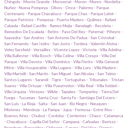
Chingolo
-
Monte Grande
-
Monserrat
-
Moron
-
Munro
-
Nordelta
-
Nuñez
-
Nueva Pompeya
-
Olivos
-
Once
-
Palermo
-
Parque
Centenario
-
Parque Chacabuco
-
Parque Chas
-
Parque Leloir
-
Parque Patricios
-
Pompeya
-
Puerto Madero
-
Quilmes
-
Rafael
Calzada
-
Rafael Castillo
-
Ramos Mejia
-
Ranelagh
-
Recoleta
-
Remedios De Escalada
-
Retiro
-
Paso Del Rey
-
Paternal
-
Piñeyro
-
Saavedra
-
San Andres
-
San Antonio De Padua
-
San Cristobal
-
San Fernando
-
San Isidro
-
San Justo
-
Turdera
-
Valentin Alsina
-
Velez Sarsfield
-
Versailles
-
Vicente Lopez
-
Victoria
-
Villa Adelina
-
Villa Ballester
-
Villa Bosch
-
Villa Celina
-
Villa Crespo
-
Villa Del
Parque
-
Villa Devoto
-
Villa Dominico
-
Villa Fiorito
-
Villa General
Mitre
-
Villa Insuperable
-
Villa Lugano
-
Villa Luro
-
Villa Madero
-
Villa Martelli
-
San Martin
-
San Miguel
-
San Nicolas
-
San Telmo
-
Santos Lugares
-
Sarandi
-
Tigre
-
Tortuguitas
-
Tribunales
-
Tristan
Suarez
-
Villa Ortuzar
-
Villa Pueyrredon
-
Villa Real
-
Villa Soldati
-
Villa Urquiza
-
Virreyes
-
Wilde
-
Tapiales
-
Temperley
-
Tierra Del
Fuego
-
Tucuman
-
Santa Cruz
-
Santa Fe
-
Santiago Del Estero
-
San Luis
-
La Rioja
-
Salta
-
San Juan
-
Rio Negro
-
Neuquen
-
Misiones
-
Mendoza
-
La Pampa
-
Jujuy
-
Formosa
-
Entre Rios
-
Buenos Aires
-
Chubut
-
Cordoba
-
Corrientes
-
Chaco
-
Catamarca
-
Chacabuco
-
Capilla Del Señor
-
Campana
-
Cañuelas
-
Berisso
-
Brandsen
-
Benavidez
-
Chilavert
-
Carupa
-
Del Viso
-
Derqui
-