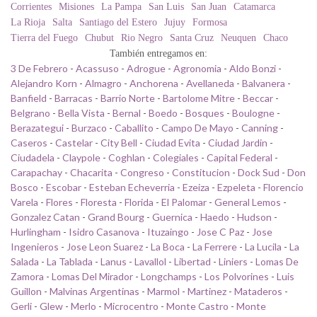
Corrientes
Misiones
La Pampa
San Luis
San Juan
Catamarca
La Rioja
Salta
Santiago del Estero
Jujuy
Formosa
Tierra del Fuego
Chubut
Rio Negro
Santa Cruz
Neuquen
Chaco
También entregamos en:
3 De Febrero
-
Acassuso
-
Adrogue
-
Agronomia
-
Aldo Bonzi
-
Alejandro Korn
-
Almagro
-
Anchorena
-
Avellaneda
-
Balvanera
-
Banfield
-
Barracas
-
Barrio Norte
-
Bartolome Mitre
-
Beccar
-
Belgrano
-
Bella Vista
-
Bernal
-
Boedo
-
Bosques
-
Boulogne
-
Berazategui
-
Burzaco
-
Caballito
-
Campo De Mayo
-
Canning
-
Caseros
-
Castelar
-
City Bell
-
Ciudad Evita
-
Ciudad Jardin
-
Ciudadela
-
Claypole
-
Coghlan
-
Colegiales
-
Capital Federal
-
Carapachay
-
Chacarita
-
Congreso
-
Constitucion
-
Dock Sud
-
Don
Bosco
-
Escobar
-
Esteban Echeverria
-
Ezeiza
-
Ezpeleta
-
Florencio
Varela
-
Flores
-
Floresta
-
Florida
-
El Palomar
-
General Lemos
-
Gonzalez Catan
-
Grand Bourg
-
Guernica
-
Haedo
-
Hudson
-
Hurlingham
-
Isidro Casanova
-
Ituzaingo
-
Jose C Paz
-
Jose
Ingenieros
-
Jose Leon Suarez
-
La Boca
-
La Ferrere
-
La Lucila
-
La
Salada
-
La Tablada
-
Lanus
-
Lavallol
-
Libertad
-
Liniers
-
Lomas De
Zamora
-
Lomas Del Mirador
-
Longchamps
-
Los Polvorines
-
Luis
Guillon
-
Malvinas Argentinas
-
Marmol
-
Martinez
-
Mataderos
-
Gerli
-
Glew
-
Merlo
-
Microcentro
-
Monte Castro
-
Monte