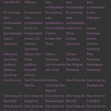
San Martin
Warnes
mas
mas
mas
estimulador
estimulador
estimulador
El sexshop
El sexshop
El sexshop
El sexshop
Envio
mas
mas
mas
mas
Adrogue
estimulador
estimulador
estimulador
estimulador
Envio
Envio La
Envio Monte
Lanus Sex
Lanus
Berazategui
Fraternidad
Castro
Shop
Sexshop
Lanus
Lomas De
Lomas Sex
Lomas
Lomas
Sexshop
Zamora
Shop
Sexshop
Zamora
Sexshop
Sexshop
Martinez
Olivos Sex
Olivos
Olivos
Pilar
Sexshop
Shop
Sexshop
SexShop
Sexshop
quilmes
quilmes
san fernando
San Miguel
Sanmiguel
delivery
lencería
sex shop
Sexshop
Sexshop
sexshop
erótica
Sex Beccar
Sex Florencio
Delivery
Sex Floresta
Sex shop en
Varela
Sexshop San
Avellaneda
Miguel
Sex shop en
Sex shop en
Sex shop en
Sex shop en
Sex shop en
Banfield
Belgrano
Berazategui
Bernal
Caballito
Sex shop en
Sex shop en
Sex shop en
Sex shop en
Sex shop en