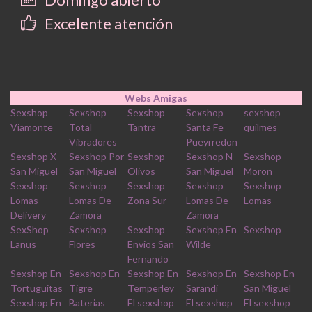
Excelente atención
Webs Amigas
Sexshop
Sexshop
Sexshop
Sexshop
sexshop
Viamonte
Total
Tantra
Santa Fe
quilmes
Vibradores
Pueyrredon
Sexshop X
Sexshop Por
Sexshop
Sexshop N
Sexshop
San Miguel
San Miguel
Olivos
San Miguel
Moron
Sexshop
Sexshop
Sexshop
Sexshop
Sexshop
Lomas
Lomas De
Zona Sur
Lomas De
Lomas
Delivery
Zamora
Zamora
SexShop
Sexshop
Sexshop
Sexshop En
Sexshop
Lanus
Flores
Envios San
Wilde
Fernando
Sexshop En
Sexshop En
Sexshop En
Sexshop En
Sexshop En
Tortuguitas
Tigre
Temperley
Sarandi
San Miguel
Sexshop En
Baterias
El sexshop
El sexshop
El sexshop