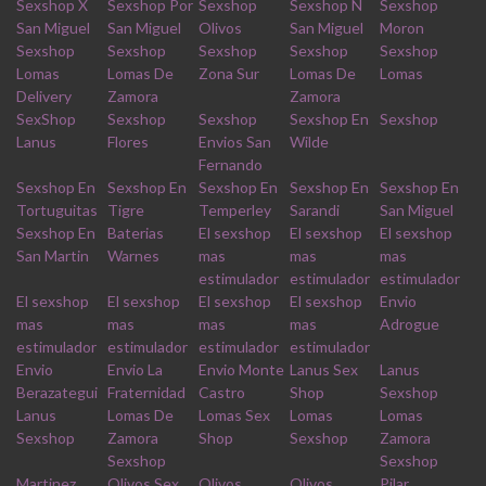
Sexshop X
Sexshop Por
Sexshop
Sexshop N
Sexshop
San Miguel
San Miguel
Olivos
San Miguel
Moron
Sexshop
Sexshop
Sexshop
Sexshop
Sexshop
Lomas
Lomas De
Zona Sur
Lomas De
Lomas
Delivery
Zamora
Zamora
SexShop
Sexshop
Sexshop
Sexshop En
Sexshop
Lanus
Flores
Envios San
Wilde
Fernando
Sexshop En
Sexshop En
Sexshop En
Sexshop En
Sexshop En
Tortuguitas
Tigre
Temperley
Sarandi
San Miguel
Sexshop En
Baterias
El sexshop
El sexshop
El sexshop
San Martin
Warnes
mas
mas
mas
estimulador
estimulador
estimulador
El sexshop
El sexshop
El sexshop
El sexshop
Envio
mas
mas
mas
mas
Adrogue
estimulador
estimulador
estimulador
estimulador
Envio
Envio La
Envio Monte
Lanus Sex
Lanus
Berazategui
Fraternidad
Castro
Shop
Sexshop
Lanus
Lomas De
Lomas Sex
Lomas
Lomas
Sexshop
Zamora
Shop
Sexshop
Zamora
Sexshop
Sexshop
Martinez
Olivos Sex
Olivos
Olivos
Pilar