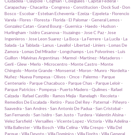
Ciudadela
-
Claypole
-
Coghlan
-
Colegiales
-
Capital Federal
-
Carapachay
-
Chacarita
-
Congreso
-
Constitucion
-
Dock Sud
-
Don
Bosco
-
Escobar
-
Esteban Echeverria
-
Ezeiza
-
Ezpeleta
-
Florencio
Varela
-
Flores
-
Floresta
-
Florida
-
El Palomar
-
General Lemos
-
Gonzalez Catan
-
Grand Bourg
-
Guernica
-
Haedo
-
Hudson
-
Hurlingham
-
Isidro Casanova
-
Ituzaingo
-
Jose C Paz
-
Jose
Ingenieros
-
Jose Leon Suarez
-
La Boca
-
La Ferrere
-
La Lucila
-
La
Salada
-
La Tablada
-
Lanus
-
Lavallol
-
Libertad
-
Liniers
-
Lomas De
Zamora
-
Lomas Del Mirador
-
Longchamps
-
Los Polvorines
-
Luis
Guillon
-
Malvinas Argentinas
-
Marmol
-
Martinez
-
Mataderos
-
Gerli
-
Glew
-
Merlo
-
Microcentro
-
Monte Castro
-
Monte
Chingolo
-
Monte Grande
-
Monserrat
-
Moron
-
Munro
-
Nordelta
-
Nuñez
-
Nueva Pompeya
-
Olivos
-
Once
-
Palermo
-
Parque
Centenario
-
Parque Chacabuco
-
Parque Chas
-
Parque Leloir
-
Parque Patricios
-
Pompeya
-
Puerto Madero
-
Quilmes
-
Rafael
Calzada
-
Rafael Castillo
-
Ramos Mejia
-
Ranelagh
-
Recoleta
-
Remedios De Escalada
-
Retiro
-
Paso Del Rey
-
Paternal
-
Piñeyro
-
Saavedra
-
San Andres
-
San Antonio De Padua
-
San Cristobal
-
San Fernando
-
San Isidro
-
San Justo
-
Turdera
-
Valentin Alsina
-
Velez Sarsfield
-
Versailles
-
Vicente Lopez
-
Victoria
-
Villa Adelina
-
Villa Ballester
-
Villa Bosch
-
Villa Celina
-
Villa Crespo
-
Villa Del
Parque
-
Villa Devoto
-
Villa Dominico
-
Villa Fiorito
-
Villa General