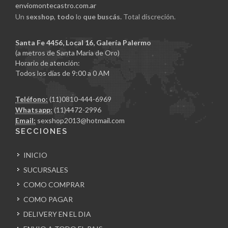
enviomontecastro.com.ar
Un
sexshop
,
todo
lo
que buscás.
Total discreción.
Santa Fe 4456, Local 16, Galería Palermo
(a metros de Santa Maria de Oro)
Horario de atención:
Todos los días de 9:00 a 0 AM
Teléfono:
(11)0810-444-6969
Whatsapp:
(11)4472-2996
Email:
sexshop2013@hotmail.com
SECCIONES
INICIO
SUCURSALES
COMO COMPRAR
COMO PAGAR
DELIVERY EN EL DIA