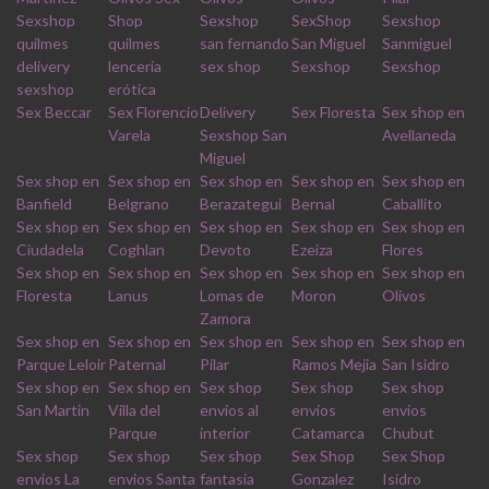
Sexshop
Shop
Sexshop
SexShop
Sexshop
quilmes
quilmes
san fernando
San Miguel
Sanmiguel
delivery
lencería
sex shop
Sexshop
Sexshop
sexshop
erótica
Sex Beccar
Sex Florencio
Delivery
Sex Floresta
Sex shop en
Varela
Sexshop San
Avellaneda
Miguel
Sex shop en
Sex shop en
Sex shop en
Sex shop en
Sex shop en
Banfield
Belgrano
Berazategui
Bernal
Caballito
Sex shop en
Sex shop en
Sex shop en
Sex shop en
Sex shop en
Ciudadela
Coghlan
Devoto
Ezeiza
Flores
Sex shop en
Sex shop en
Sex shop en
Sex shop en
Sex shop en
Floresta
Lanus
Lomas de
Moron
Olivos
Zamora
Sex shop en
Sex shop en
Sex shop en
Sex shop en
Sex shop en
Parque Leloir
Paternal
Pilar
Ramos Mejia
San Isidro
Sex shop en
Sex shop en
Sex shop
Sex shop
Sex shop
San Martin
Villa del
envios al
envios
envios
Parque
interior
Catamarca
Chubut
Sex shop
Sex shop
Sex shop
Sex Shop
Sex Shop
envios La
envios Santa
fantasia
Gonzalez
Isidro