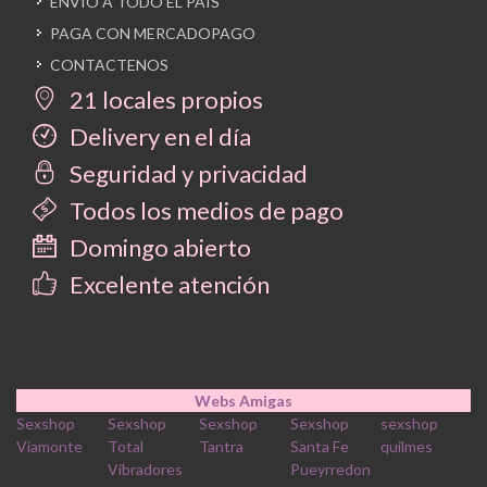
ENVIO A TODO EL PAIS
PAGA CON MERCADOPAGO
CONTACTENOS
21 locales propios
Delivery en el día
Seguridad y privacidad
Todos los medios de pago
Domingo abierto
Excelente atención
Webs Amigas
Sexshop
Sexshop
Sexshop
Sexshop
sexshop
Viamonte
Total
Tantra
Santa Fe
quilmes
Vibradores
Pueyrredon