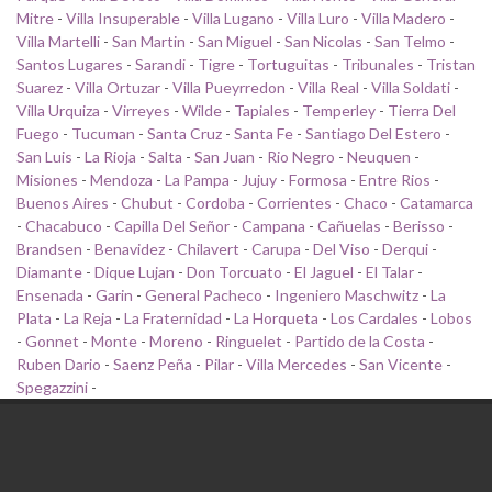
Mitre
-
Villa Insuperable
-
Villa Lugano
-
Villa Luro
-
Villa Madero
-
Villa Martelli
-
San Martin
-
San Miguel
-
San Nicolas
-
San Telmo
-
Santos Lugares
-
Sarandi
-
Tigre
-
Tortuguitas
-
Tribunales
-
Tristan
Suarez
-
Villa Ortuzar
-
Villa Pueyrredon
-
Villa Real
-
Villa Soldati
-
Villa Urquiza
-
Virreyes
-
Wilde
-
Tapiales
-
Temperley
-
Tierra Del
Fuego
-
Tucuman
-
Santa Cruz
-
Santa Fe
-
Santiago Del Estero
-
San Luis
-
La Rioja
-
Salta
-
San Juan
-
Rio Negro
-
Neuquen
-
Misiones
-
Mendoza
-
La Pampa
-
Jujuy
-
Formosa
-
Entre Rios
-
Buenos Aires
-
Chubut
-
Cordoba
-
Corrientes
-
Chaco
-
Catamarca
-
Chacabuco
-
Capilla Del Señor
-
Campana
-
Cañuelas
-
Berisso
-
Brandsen
-
Benavidez
-
Chilavert
-
Carupa
-
Del Viso
-
Derqui
-
Diamante
-
Dique Lujan
-
Don Torcuato
-
El Jaguel
-
El Talar
-
Ensenada
-
Garin
-
General Pacheco
-
Ingeniero Maschwitz
-
La
Plata
-
La Reja
-
La Fraternidad
-
La Horqueta
-
Los Cardales
-
Lobos
-
Gonnet
-
Monte
-
Moreno
-
Ringuelet
-
Partido de la Costa
-
Ruben Dario
-
Saenz Peña
-
Pilar
-
Villa Mercedes
-
San Vicente
-
Spegazzini
-