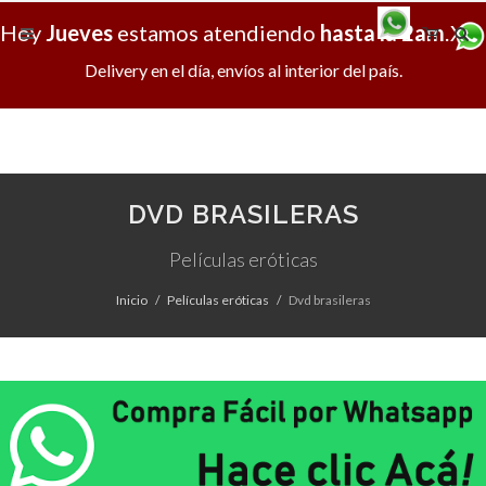
Hoy
Jueves
estamos atendiendo
hasta la 2am
.
X
Delivery en el día, envíos al interior del país.
DVD BRASILERAS
Películas eróticas
Inicio
Películas eróticas
Dvd brasileras
No existen productos en esta categoria.