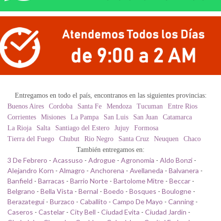
Entregamos en todo el país, encontranos en las siguientes provincias:
Buenos Aires
Cordoba
Santa Fe
Mendoza
Tucuman
Entre Rios
Corrientes
Misiones
La Pampa
San Luis
San Juan
Catamarca
La Rioja
Salta
Santiago del Estero
Jujuy
Formosa
Tierra del Fuego
Chubut
Rio Negro
Santa Cruz
Neuquen
Chaco
También entregamos en:
3 De Febrero
-
Acassuso
-
Adrogue
-
Agronomia
-
Aldo Bonzi
-
Alejandro Korn
-
Almagro
-
Anchorena
-
Avellaneda
-
Balvanera
-
Banfield
-
Barracas
-
Barrio Norte
-
Bartolome Mitre
-
Beccar
-
Belgrano
-
Bella Vista
-
Bernal
-
Boedo
-
Bosques
-
Boulogne
-
Berazategui
-
Burzaco
-
Caballito
-
Campo De Mayo
-
Canning
-
Caseros
-
Castelar
-
City Bell
-
Ciudad Evita
-
Ciudad Jardin
-