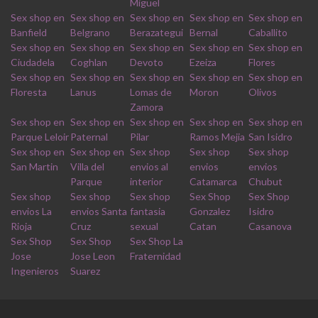
Miguel
Sex shop en
Sex shop en
Sex shop en
Sex shop en
Sex shop en
Banfield
Belgrano
Berazategui
Bernal
Caballito
Sex shop en
Sex shop en
Sex shop en
Sex shop en
Sex shop en
Ciudadela
Coghlan
Devoto
Ezeiza
Flores
Sex shop en
Sex shop en
Sex shop en
Sex shop en
Sex shop en
Floresta
Lanus
Lomas de
Moron
Olivos
Zamora
Sex shop en
Sex shop en
Sex shop en
Sex shop en
Sex shop en
Parque Leloir
Paternal
Pilar
Ramos Mejia
San Isidro
Sex shop en
Sex shop en
Sex shop
Sex shop
Sex shop
San Martin
Villa del
envios al
envios
envios
Parque
interior
Catamarca
Chubut
Sex shop
Sex shop
Sex shop
Sex Shop
Sex Shop
envios La
envios Santa
fantasia
Gonzalez
Isidro
Rioja
Cruz
sexual
Catan
Casanova
Sex Shop
Sex Shop
Sex Shop La
Jose
Jose Leon
Fraternidad
Ingenieros
Suarez