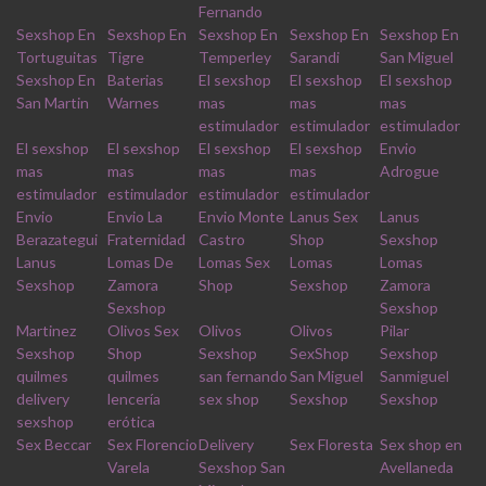
Fernando
Sexshop En
Sexshop En
Sexshop En
Sexshop En
Sexshop En
Tortuguitas
Tigre
Temperley
Sarandi
San Miguel
Sexshop En
Baterias
El sexshop
El sexshop
El sexshop
San Martin
Warnes
mas
mas
mas
estimulador
estimulador
estimulador
El sexshop
El sexshop
El sexshop
El sexshop
Envio
mas
mas
mas
mas
Adrogue
estimulador
estimulador
estimulador
estimulador
Envio
Envio La
Envio Monte
Lanus Sex
Lanus
Berazategui
Fraternidad
Castro
Shop
Sexshop
Lanus
Lomas De
Lomas Sex
Lomas
Lomas
Sexshop
Zamora
Shop
Sexshop
Zamora
Sexshop
Sexshop
Martinez
Olivos Sex
Olivos
Olivos
Pilar
Sexshop
Shop
Sexshop
SexShop
Sexshop
quilmes
quilmes
san fernando
San Miguel
Sanmiguel
delivery
lencería
sex shop
Sexshop
Sexshop
sexshop
erótica
Sex Beccar
Sex Florencio
Delivery
Sex Floresta
Sex shop en
Varela
Sexshop San
Avellaneda