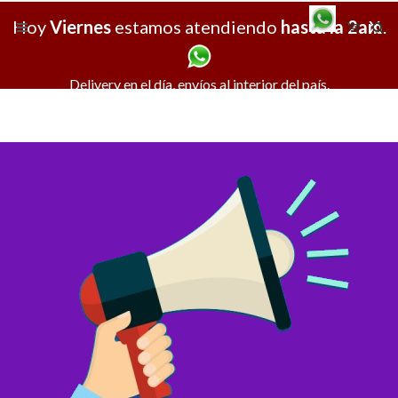
Hoy
Viernes
estamos atendiendo
hasta la 2am
X
.
Delivery en el día, envíos al interior del país.