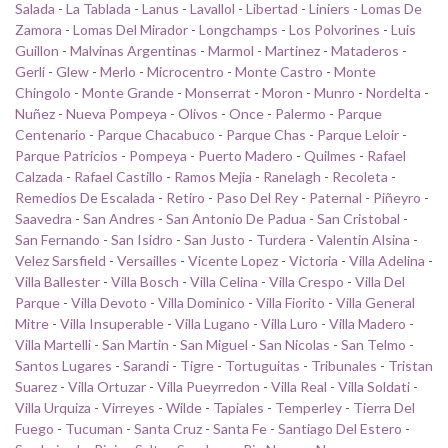
Salada
-
La Tablada
-
Lanus
-
Lavallol
-
Libertad
-
Liniers
-
Lomas De
Zamora
-
Lomas Del Mirador
-
Longchamps
-
Los Polvorines
-
Luis
Guillon
-
Malvinas Argentinas
-
Marmol
-
Martinez
-
Mataderos
-
Gerli
-
Glew
-
Merlo
-
Microcentro
-
Monte Castro
-
Monte
Chingolo
-
Monte Grande
-
Monserrat
-
Moron
-
Munro
-
Nordelta
-
Nuñez
-
Nueva Pompeya
-
Olivos
-
Once
-
Palermo
-
Parque
Centenario
-
Parque Chacabuco
-
Parque Chas
-
Parque Leloir
-
Parque Patricios
-
Pompeya
-
Puerto Madero
-
Quilmes
-
Rafael
Calzada
-
Rafael Castillo
-
Ramos Mejia
-
Ranelagh
-
Recoleta
-
Remedios De Escalada
-
Retiro
-
Paso Del Rey
-
Paternal
-
Piñeyro
-
Saavedra
-
San Andres
-
San Antonio De Padua
-
San Cristobal
-
San Fernando
-
San Isidro
-
San Justo
-
Turdera
-
Valentin Alsina
-
Velez Sarsfield
-
Versailles
-
Vicente Lopez
-
Victoria
-
Villa Adelina
-
Villa Ballester
-
Villa Bosch
-
Villa Celina
-
Villa Crespo
-
Villa Del
Parque
-
Villa Devoto
-
Villa Dominico
-
Villa Fiorito
-
Villa General
Mitre
-
Villa Insuperable
-
Villa Lugano
-
Villa Luro
-
Villa Madero
-
Villa Martelli
-
San Martin
-
San Miguel
-
San Nicolas
-
San Telmo
-
Santos Lugares
-
Sarandi
-
Tigre
-
Tortuguitas
-
Tribunales
-
Tristan
Suarez
-
Villa Ortuzar
-
Villa Pueyrredon
-
Villa Real
-
Villa Soldati
-
Villa Urquiza
-
Virreyes
-
Wilde
-
Tapiales
-
Temperley
-
Tierra Del
Fuego
-
Tucuman
-
Santa Cruz
-
Santa Fe
-
Santiago Del Estero
-