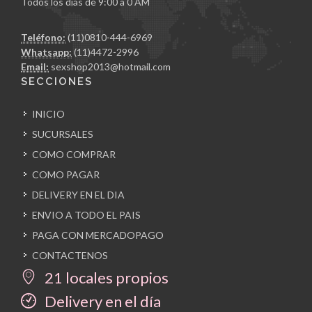
Todos los días de 9:00 a 0 AM
Teléfono:
(11)0810-444-6969
Whatsapp:
(11)4472-2996
Email:
sexshop2013@hotmail.com
SECCIONES
INICIO
SUCURSALES
COMO COMPRAR
COMO PAGAR
DELIVERY EN EL DIA
ENVIO A TODO EL PAIS
PAGA CON MERCADOPAGO
CONTACTENOS
21 locales propios
Delivery en el día