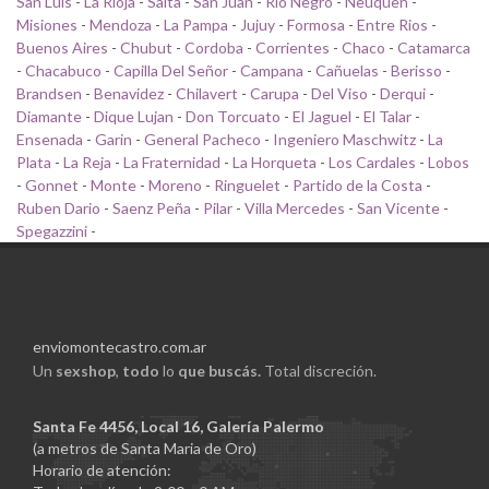
San Luis
-
La Rioja
-
Salta
-
San Juan
-
Rio Negro
-
Neuquen
-
Misiones
-
Mendoza
-
La Pampa
-
Jujuy
-
Formosa
-
Entre Rios
-
Buenos Aires
-
Chubut
-
Cordoba
-
Corrientes
-
Chaco
-
Catamarca
-
Chacabuco
-
Capilla Del Señor
-
Campana
-
Cañuelas
-
Berisso
-
Brandsen
-
Benavidez
-
Chilavert
-
Carupa
-
Del Viso
-
Derqui
-
Diamante
-
Dique Lujan
-
Don Torcuato
-
El Jaguel
-
El Talar
-
Ensenada
-
Garin
-
General Pacheco
-
Ingeniero Maschwitz
-
La
Plata
-
La Reja
-
La Fraternidad
-
La Horqueta
-
Los Cardales
-
Lobos
-
Gonnet
-
Monte
-
Moreno
-
Ringuelet
-
Partido de la Costa
-
Ruben Dario
-
Saenz Peña
-
Pilar
-
Villa Mercedes
-
San Vicente
-
Spegazzini
-
enviomontecastro.com.ar
Un
sexshop
,
todo
lo
que buscás.
Total discreción.
Santa Fe 4456, Local 16, Galería Palermo
(a metros de Santa Maria de Oro)
Horario de atención: