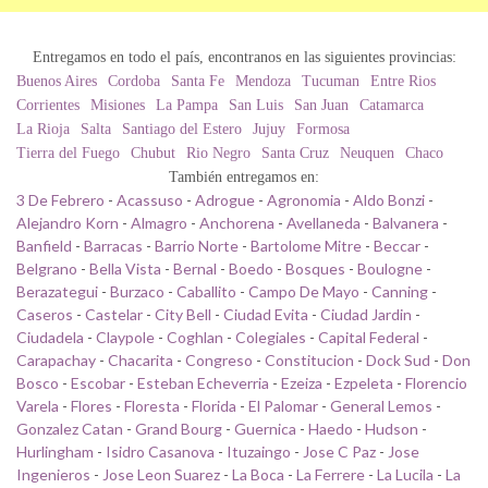
Entregamos en todo el país, encontranos en las siguientes provincias:
Buenos Aires
Cordoba
Santa Fe
Mendoza
Tucuman
Entre Rios
Corrientes
Misiones
La Pampa
San Luis
San Juan
Catamarca
La Rioja
Salta
Santiago del Estero
Jujuy
Formosa
Tierra del Fuego
Chubut
Rio Negro
Santa Cruz
Neuquen
Chaco
También entregamos en:
3 De Febrero
-
Acassuso
-
Adrogue
-
Agronomia
-
Aldo Bonzi
-
Alejandro Korn
-
Almagro
-
Anchorena
-
Avellaneda
-
Balvanera
-
Banfield
-
Barracas
-
Barrio Norte
-
Bartolome Mitre
-
Beccar
-
Belgrano
-
Bella Vista
-
Bernal
-
Boedo
-
Bosques
-
Boulogne
-
Berazategui
-
Burzaco
-
Caballito
-
Campo De Mayo
-
Canning
-
Caseros
-
Castelar
-
City Bell
-
Ciudad Evita
-
Ciudad Jardin
-
Ciudadela
-
Claypole
-
Coghlan
-
Colegiales
-
Capital Federal
-
Carapachay
-
Chacarita
-
Congreso
-
Constitucion
-
Dock Sud
-
Don
Bosco
-
Escobar
-
Esteban Echeverria
-
Ezeiza
-
Ezpeleta
-
Florencio
Varela
-
Flores
-
Floresta
-
Florida
-
El Palomar
-
General Lemos
-
Gonzalez Catan
-
Grand Bourg
-
Guernica
-
Haedo
-
Hudson
-
Hurlingham
-
Isidro Casanova
-
Ituzaingo
-
Jose C Paz
-
Jose
Ingenieros
-
Jose Leon Suarez
-
La Boca
-
La Ferrere
-
La Lucila
-
La