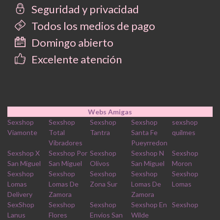
Seguridad y privacidad
Todos los medios de pago
Domingo abierto
Excelente atención
Webs Amigas
Sexshop
Sexshop
Sexshop
Sexshop
sexshop
Viamonte
Total
Tantra
Santa Fe
quilmes
Vibradores
Pueyrredon
Sexshop X
Sexshop Por
Sexshop
Sexshop N
Sexshop
San Miguel
San Miguel
Olivos
San Miguel
Moron
Sexshop
Sexshop
Sexshop
Sexshop
Sexshop
Lomas
Lomas De
Zona Sur
Lomas De
Lomas
Delivery
Zamora
Zamora
SexShop
Sexshop
Sexshop
Sexshop En
Sexshop
Lanus
Flores
Envios San
Wilde