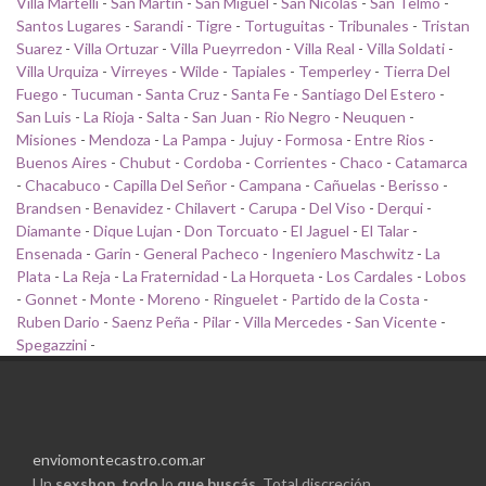
Villa Martelli
-
San Martin
-
San Miguel
-
San Nicolas
-
San Telmo
-
Santos Lugares
-
Sarandi
-
Tigre
-
Tortuguitas
-
Tribunales
-
Tristan
Suarez
-
Villa Ortuzar
-
Villa Pueyrredon
-
Villa Real
-
Villa Soldati
-
Villa Urquiza
-
Virreyes
-
Wilde
-
Tapiales
-
Temperley
-
Tierra Del
Fuego
-
Tucuman
-
Santa Cruz
-
Santa Fe
-
Santiago Del Estero
-
San Luis
-
La Rioja
-
Salta
-
San Juan
-
Rio Negro
-
Neuquen
-
Misiones
-
Mendoza
-
La Pampa
-
Jujuy
-
Formosa
-
Entre Rios
-
Buenos Aires
-
Chubut
-
Cordoba
-
Corrientes
-
Chaco
-
Catamarca
-
Chacabuco
-
Capilla Del Señor
-
Campana
-
Cañuelas
-
Berisso
-
Brandsen
-
Benavidez
-
Chilavert
-
Carupa
-
Del Viso
-
Derqui
-
Diamante
-
Dique Lujan
-
Don Torcuato
-
El Jaguel
-
El Talar
-
Ensenada
-
Garin
-
General Pacheco
-
Ingeniero Maschwitz
-
La
Plata
-
La Reja
-
La Fraternidad
-
La Horqueta
-
Los Cardales
-
Lobos
-
Gonnet
-
Monte
-
Moreno
-
Ringuelet
-
Partido de la Costa
-
Ruben Dario
-
Saenz Peña
-
Pilar
-
Villa Mercedes
-
San Vicente
-
Spegazzini
-
enviomontecastro.com.ar
Un
sexshop
,
todo
lo
que buscás.
Total discreción.