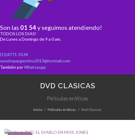
Son las
01
:
54
y seguimos atendiendo!
TODOS LOS DIAS!
De Lunes a Domingo de 9 a 0 am.
(11)4771-3134
sexshopargentino2013@hotmail.com
También por
Whatsaspp
DVD CLASICAS
Películas eróticas
Inicio
Películas eróticas
Dvd Clasicas