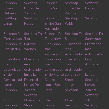
Sexshop
Sexshop
Sexshop
Sexshop
Sexshop
Lomas
Lomas De
Zona Sur
Lomas De
Lomas
Delivery
Zamora
Zamora
SexShop
Sexshop
Sexshop
Sexshop En
Sexshop
Lanus
Flores
Envios San
Wilde
Fernando
Sexshop En
Sexshop En
Sexshop En
Sexshop En
Sexshop En
Tortuguitas
Tigre
Temperley
Sarandi
San Miguel
Sexshop En
Baterias
El sexshop
El sexshop
El sexshop
San Martin
Warnes
mas
mas
mas
estimulador
estimulador
estimulador
El sexshop
El sexshop
El sexshop
El sexshop
Envio
mas
mas
mas
mas
Adrogue
estimulador
estimulador
estimulador
estimulador
Envio
Envio La
Envio Monte
Lanus Sex
Lanus
Berazategui
Fraternidad
Castro
Shop
Sexshop
Lanus
Lomas De
Lomas Sex
Lomas
Lomas
Sexshop
Zamora
Shop
Sexshop
Zamora
Sexshop
Sexshop
Martinez
Olivos Sex
Olivos
Olivos
Pilar
Sexshop
Shop
Sexshop
SexShop
Sexshop