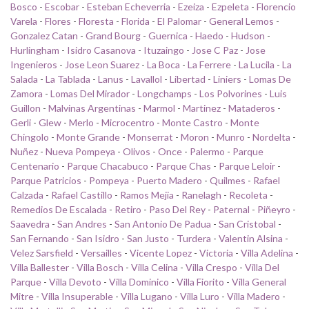
Bosco
-
Escobar
-
Esteban Echeverria
-
Ezeiza
-
Ezpeleta
-
Florencio
Varela
-
Flores
-
Floresta
-
Florida
-
El Palomar
-
General Lemos
-
Gonzalez Catan
-
Grand Bourg
-
Guernica
-
Haedo
-
Hudson
-
Hurlingham
-
Isidro Casanova
-
Ituzaingo
-
Jose C Paz
-
Jose
Ingenieros
-
Jose Leon Suarez
-
La Boca
-
La Ferrere
-
La Lucila
-
La
Salada
-
La Tablada
-
Lanus
-
Lavallol
-
Libertad
-
Liniers
-
Lomas De
Zamora
-
Lomas Del Mirador
-
Longchamps
-
Los Polvorines
-
Luis
Guillon
-
Malvinas Argentinas
-
Marmol
-
Martinez
-
Mataderos
-
Gerli
-
Glew
-
Merlo
-
Microcentro
-
Monte Castro
-
Monte
Chingolo
-
Monte Grande
-
Monserrat
-
Moron
-
Munro
-
Nordelta
-
Nuñez
-
Nueva Pompeya
-
Olivos
-
Once
-
Palermo
-
Parque
Centenario
-
Parque Chacabuco
-
Parque Chas
-
Parque Leloir
-
Parque Patricios
-
Pompeya
-
Puerto Madero
-
Quilmes
-
Rafael
Calzada
-
Rafael Castillo
-
Ramos Mejia
-
Ranelagh
-
Recoleta
-
Remedios De Escalada
-
Retiro
-
Paso Del Rey
-
Paternal
-
Piñeyro
-
Saavedra
-
San Andres
-
San Antonio De Padua
-
San Cristobal
-
San Fernando
-
San Isidro
-
San Justo
-
Turdera
-
Valentin Alsina
-
Velez Sarsfield
-
Versailles
-
Vicente Lopez
-
Victoria
-
Villa Adelina
-
Villa Ballester
-
Villa Bosch
-
Villa Celina
-
Villa Crespo
-
Villa Del
Parque
-
Villa Devoto
-
Villa Dominico
-
Villa Fiorito
-
Villa General
Mitre
-
Villa Insuperable
-
Villa Lugano
-
Villa Luro
-
Villa Madero
-