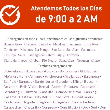
Entregamos en todo el país, encontranos en las siguientes provincias:
Buenos Aires
Cordoba
Santa Fe
Mendoza
Tucuman
Entre Rios
Corrientes
Misiones
La Pampa
San Luis
San Juan
Catamarca
La Rioja
Salta
Santiago del Estero
Jujuy
Formosa
Tierra del Fuego
Chubut
Rio Negro
Santa Cruz
Neuquen
Chaco
También entregamos en:
3 De Febrero
-
Acassuso
-
Adrogue
-
Agronomia
-
Aldo Bonzi
-
Alejandro Korn
-
Almagro
-
Anchorena
-
Avellaneda
-
Balvanera
-
Banfield
-
Barracas
-
Barrio Norte
-
Bartolome Mitre
-
Beccar
-
Belgrano
-
Bella Vista
-
Bernal
-
Boedo
-
Bosques
-
Boulogne
-
Berazategui
-
Burzaco
-
Caballito
-
Campo De Mayo
-
Canning
-
Caseros
-
Castelar
-
City Bell
-
Ciudad Evita
-
Ciudad Jardin
-
Ciudadela
-
Claypole
-
Coghlan
-
Colegiales
-
Capital Federal
-
Carapachay
-
Chacarita
-
Congreso
-
Constitucion
-
Dock Sud
-
Don