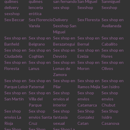
quilmes
quilmes
san fernando
San Miguel
Sanmiguel
delivery
lencería
sex shop
Sexshop
Sexshop
sexshop
erótica
Sex Beccar
Sex Florencio
Delivery
Sex Floresta
Sex shop en
Varela
Sexshop San
Avellaneda
Miguel
Sex shop en
Sex shop en
Sex shop en
Sex shop en
Sex shop en
Banfield
Belgrano
Berazategui
Bernal
Caballito
Sex shop en
Sex shop en
Sex shop en
Sex shop en
Sex shop en
Ciudadela
Coghlan
Devoto
Ezeiza
Flores
Sex shop en
Sex shop en
Sex shop en
Sex shop en
Sex shop en
Floresta
Lanus
Lomas de
Moron
Olivos
Zamora
Sex shop en
Sex shop en
Sex shop en
Sex shop en
Sex shop en
Parque Leloir
Paternal
Pilar
Ramos Mejia
San Isidro
Sex shop en
Sex shop en
Sex shop
Sex shop
Sex shop
San Martin
Villa del
envios al
envios
envios
Parque
interior
Catamarca
Chubut
Sex shop
Sex shop
Sex shop
Sex Shop
Sex Shop
envios La
envios Santa
fantasia
Gonzalez
Isidro
Rioja
Cruz
sexual
Catan
Casanova
Sex Shop
Sex Shop
Sex Shop La