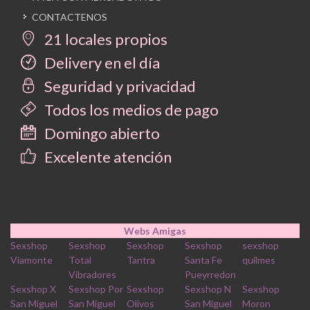
CONTACTENOS
21 locales propios
Delivery en el día
Seguridad y privacidad
Todos los medios de pago
Domingo abierto
Excelente atención
Webs Amigas
Sexshop
Sexshop
Sexshop
Sexshop
sexshop
Viamonte
Total
Tantra
Santa Fe
quilmes
Vibradores
Pueyrredon
Sexshop X
Sexshop Por
Sexshop
Sexshop N
Sexshop
San Miguel
San Miguel
Olivos
San Miguel
Moron