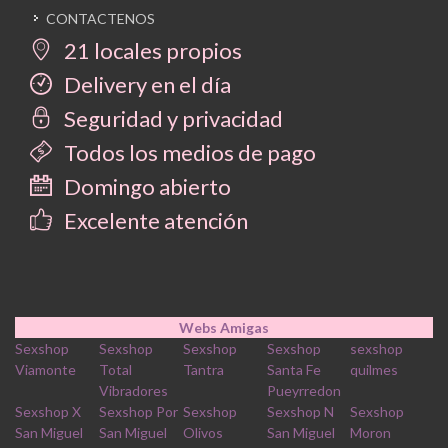
CONTACTENOS
21 locales propios
Delivery en el día
Seguridad y privacidad
Todos los medios de pago
Domingo abierto
Excelente atención
Webs Amigas
Sexshop
Sexshop
Sexshop
Sexshop
sexshop
Viamonte
Total
Tantra
Santa Fe
quilmes
Vibradores
Pueyrredon
Sexshop X
Sexshop Por
Sexshop
Sexshop N
Sexshop
San Miguel
San Miguel
Olivos
San Miguel
Moron