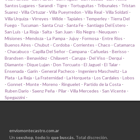
Santos Lugares
-
Sarandi
-
Tigre
-
Tortuguitas
-
Tribunales
-
Tristan
Suarez
-
Villa Ortuzar
-
Villa Pueyrredon
-
Villa Real
-
Villa Soldati
-
Villa Urquiza
-
Virreyes
-
Wilde
-
Tapiales
-
Temperley
-
Tierra Del
Fuego
-
Tucuman
-
Santa Cruz
-
Santa Fe
-
Santiago Del Estero
-
San Luis
-
La Rioja
-
Salta
-
San Juan
-
Rio Negro
-
Neuquen
-
Misiones
-
Mendoza
-
La Pampa
-
Jujuy
-
Formosa
-
Entre Rios
-
Buenos Aires
-
Chubut
-
Cordoba
-
Corrientes
-
Chaco
-
Catamarca
-
Chacabuco
-
Capilla Del Señor
-
Campana
-
Cañuelas
-
Berisso
-
Brandsen
-
Benavidez
-
Chilavert
-
Carupa
-
Del Viso
-
Derqui
-
Diamante
-
Dique Lujan
-
Don Torcuato
-
El Jaguel
-
El Talar
-
Ensenada
-
Garin
-
General Pacheco
-
Ingeniero Maschwitz
-
La
Plata
-
La Reja
-
La Fraternidad
-
La Horqueta
-
Los Cardales
-
Lobos
-
Gonnet
-
Monte
-
Moreno
-
Ringuelet
-
Partido de la Costa
-
Ruben Dario
-
Saenz Peña
-
Pilar
-
Villa Mercedes
-
San Vicente
-
Spegazzini
-
enviomontecastro.com.ar
Un
sexshop
,
todo
lo
que buscás.
Total discreción.