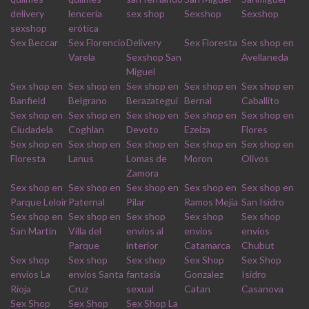
delivery
lencería
sex shop
Sexshop
Sexshop
sexshop
erótica
Sex Beccar
Sex Florencio
Delivery
Sex Floresta
Sex shop en
Varela
Sexshop San
Avellaneda
Miguel
Sex shop en
Sex shop en
Sex shop en
Sex shop en
Sex shop en
Banfield
Belgrano
Berazategui
Bernal
Caballito
Sex shop en
Sex shop en
Sex shop en
Sex shop en
Sex shop en
Ciudadela
Coghlan
Devoto
Ezeiza
Flores
Sex shop en
Sex shop en
Sex shop en
Sex shop en
Sex shop en
Floresta
Lanus
Lomas de
Moron
Olivos
Zamora
Sex shop en
Sex shop en
Sex shop en
Sex shop en
Sex shop en
Parque Leloir
Paternal
Pilar
Ramos Mejia
San Isidro
Sex shop en
Sex shop en
Sex shop
Sex shop
Sex shop
San Martin
Villa del
envios al
envios
envios
Parque
interior
Catamarca
Chubut
Sex shop
Sex shop
Sex shop
Sex Shop
Sex Shop
envios La
envios Santa
fantasia
Gonzalez
Isidro
Rioja
Cruz
sexual
Catan
Casanova
Sex Shop
Sex Shop
Sex Shop La