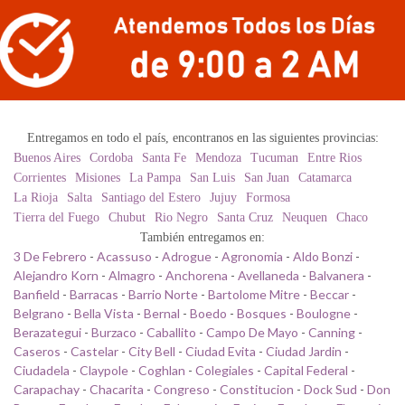
Entregamos en todo el país, encontranos en las siguientes provincias:
Buenos Aires
Cordoba
Santa Fe
Mendoza
Tucuman
Entre Rios
Corrientes
Misiones
La Pampa
San Luis
San Juan
Catamarca
La Rioja
Salta
Santiago del Estero
Jujuy
Formosa
Tierra del Fuego
Chubut
Rio Negro
Santa Cruz
Neuquen
Chaco
También entregamos en:
3 De Febrero
-
Acassuso
-
Adrogue
-
Agronomia
-
Aldo Bonzi
-
Alejandro Korn
-
Almagro
-
Anchorena
-
Avellaneda
-
Balvanera
-
Banfield
-
Barracas
-
Barrio Norte
-
Bartolome Mitre
-
Beccar
-
Belgrano
-
Bella Vista
-
Bernal
-
Boedo
-
Bosques
-
Boulogne
-
Berazategui
-
Burzaco
-
Caballito
-
Campo De Mayo
-
Canning
-
Caseros
-
Castelar
-
City Bell
-
Ciudad Evita
-
Ciudad Jardin
-
Ciudadela
-
Claypole
-
Coghlan
-
Colegiales
-
Capital Federal
-
Carapachay
-
Chacarita
-
Congreso
-
Constitucion
-
Dock Sud
-
Don