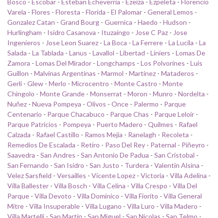
Bosco
-
Escobar
-
Esteban Echeverria
-
Ezeiza
-
Ezpeleta
-
Florencio
Varela
-
Flores
-
Floresta
-
Florida
-
El Palomar
-
General Lemos
-
Gonzalez Catan
-
Grand Bourg
-
Guernica
-
Haedo
-
Hudson
-
Hurlingham
-
Isidro Casanova
-
Ituzaingo
-
Jose C Paz
-
Jose
Ingenieros
-
Jose Leon Suarez
-
La Boca
-
La Ferrere
-
La Lucila
-
La
Salada
-
La Tablada
-
Lanus
-
Lavallol
-
Libertad
-
Liniers
-
Lomas De
Zamora
-
Lomas Del Mirador
-
Longchamps
-
Los Polvorines
-
Luis
Guillon
-
Malvinas Argentinas
-
Marmol
-
Martinez
-
Mataderos
-
Gerli
-
Glew
-
Merlo
-
Microcentro
-
Monte Castro
-
Monte
Chingolo
-
Monte Grande
-
Monserrat
-
Moron
-
Munro
-
Nordelta
-
Nuñez
-
Nueva Pompeya
-
Olivos
-
Once
-
Palermo
-
Parque
Centenario
-
Parque Chacabuco
-
Parque Chas
-
Parque Leloir
-
Parque Patricios
-
Pompeya
-
Puerto Madero
-
Quilmes
-
Rafael
Calzada
-
Rafael Castillo
-
Ramos Mejia
-
Ranelagh
-
Recoleta
-
Remedios De Escalada
-
Retiro
-
Paso Del Rey
-
Paternal
-
Piñeyro
-
Saavedra
-
San Andres
-
San Antonio De Padua
-
San Cristobal
-
San Fernando
-
San Isidro
-
San Justo
-
Turdera
-
Valentin Alsina
-
Velez Sarsfield
-
Versailles
-
Vicente Lopez
-
Victoria
-
Villa Adelina
-
Villa Ballester
-
Villa Bosch
-
Villa Celina
-
Villa Crespo
-
Villa Del
Parque
-
Villa Devoto
-
Villa Dominico
-
Villa Fiorito
-
Villa General
Mitre
-
Villa Insuperable
-
Villa Lugano
-
Villa Luro
-
Villa Madero
-
Villa Martelli
-
San Martin
-
San Miguel
-
San Nicolas
-
San Telmo
-