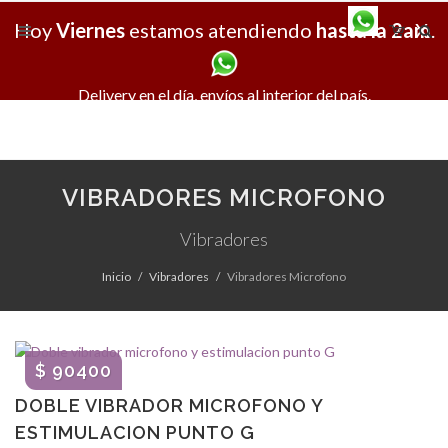
Hoy
Viernes
estamos atendiendo
hasta la 2am
X
.
Delivery en el día, envíos al interior del país.
VIBRADORES MICROFONO
Vibradores
Inicio
Vibradores
Vibradores Microfono
$ 90400
DOBLE VIBRADOR MICROFONO Y
ESTIMULACION PUNTO G