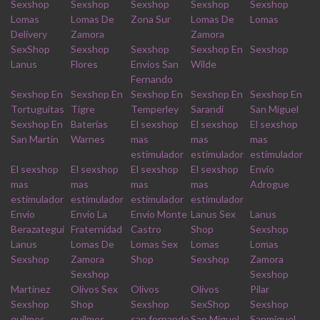
Sexshop
Sexshop
Sexshop
Sexshop
Sexshop
Lomas
Lomas De
Zona Sur
Lomas De
Lomas
Delivery
Zamora
Zamora
SexShop
Sexshop
Sexshop
Sexshop En
Sexshop
Lanus
Flores
Envios San
Wilde
Fernando
Sexshop En
Sexshop En
Sexshop En
Sexshop En
Sexshop En
Tortuguitas
Tigre
Temperley
Sarandi
San Miguel
Sexshop En
Baterias
El sexshop
El sexshop
El sexshop
San Martin
Warnes
mas
mas
mas
estimulador
estimulador
estimulador
El sexshop
El sexshop
El sexshop
El sexshop
Envio
mas
mas
mas
mas
Adrogue
estimulador
estimulador
estimulador
estimulador
Envio
Envio La
Envio Monte
Lanus Sex
Lanus
Berazategui
Fraternidad
Castro
Shop
Sexshop
Lanus
Lomas De
Lomas Sex
Lomas
Lomas
Sexshop
Zamora
Shop
Sexshop
Zamora
Sexshop
Sexshop
Martinez
Olivos Sex
Olivos
Olivos
Pilar
Sexshop
Shop
Sexshop
SexShop
Sexshop
quilmes
quilmes
san fernando
San Miguel
Sanmiguel