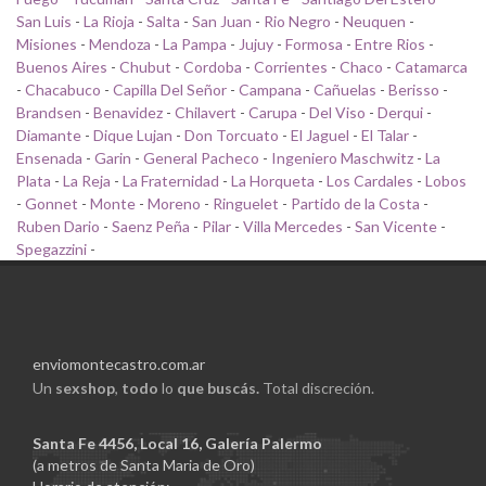
San Luis
-
La Rioja
-
Salta
-
San Juan
-
Rio Negro
-
Neuquen
-
Misiones
-
Mendoza
-
La Pampa
-
Jujuy
-
Formosa
-
Entre Rios
-
Buenos Aires
-
Chubut
-
Cordoba
-
Corrientes
-
Chaco
-
Catamarca
-
Chacabuco
-
Capilla Del Señor
-
Campana
-
Cañuelas
-
Berisso
-
Brandsen
-
Benavidez
-
Chilavert
-
Carupa
-
Del Viso
-
Derqui
-
Diamante
-
Dique Lujan
-
Don Torcuato
-
El Jaguel
-
El Talar
-
Ensenada
-
Garin
-
General Pacheco
-
Ingeniero Maschwitz
-
La
Plata
-
La Reja
-
La Fraternidad
-
La Horqueta
-
Los Cardales
-
Lobos
-
Gonnet
-
Monte
-
Moreno
-
Ringuelet
-
Partido de la Costa
-
Ruben Dario
-
Saenz Peña
-
Pilar
-
Villa Mercedes
-
San Vicente
-
Spegazzini
-
enviomontecastro.com.ar
Un
sexshop
,
todo
lo
que buscás.
Total discreción.
Santa Fe 4456, Local 16, Galería Palermo
(a metros de Santa Maria de Oro)