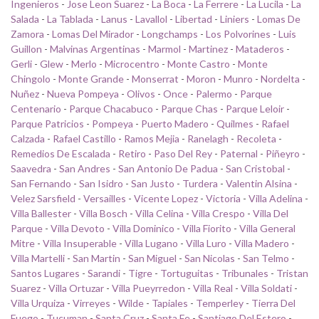
Ingenieros
-
Jose Leon Suarez
-
La Boca
-
La Ferrere
-
La Lucila
-
La
Salada
-
La Tablada
-
Lanus
-
Lavallol
-
Libertad
-
Liniers
-
Lomas De
Zamora
-
Lomas Del Mirador
-
Longchamps
-
Los Polvorines
-
Luis
Guillon
-
Malvinas Argentinas
-
Marmol
-
Martinez
-
Mataderos
-
Gerli
-
Glew
-
Merlo
-
Microcentro
-
Monte Castro
-
Monte
Chingolo
-
Monte Grande
-
Monserrat
-
Moron
-
Munro
-
Nordelta
-
Nuñez
-
Nueva Pompeya
-
Olivos
-
Once
-
Palermo
-
Parque
Centenario
-
Parque Chacabuco
-
Parque Chas
-
Parque Leloir
-
Parque Patricios
-
Pompeya
-
Puerto Madero
-
Quilmes
-
Rafael
Calzada
-
Rafael Castillo
-
Ramos Mejia
-
Ranelagh
-
Recoleta
-
Remedios De Escalada
-
Retiro
-
Paso Del Rey
-
Paternal
-
Piñeyro
-
Saavedra
-
San Andres
-
San Antonio De Padua
-
San Cristobal
-
San Fernando
-
San Isidro
-
San Justo
-
Turdera
-
Valentin Alsina
-
Velez Sarsfield
-
Versailles
-
Vicente Lopez
-
Victoria
-
Villa Adelina
-
Villa Ballester
-
Villa Bosch
-
Villa Celina
-
Villa Crespo
-
Villa Del
Parque
-
Villa Devoto
-
Villa Dominico
-
Villa Fiorito
-
Villa General
Mitre
-
Villa Insuperable
-
Villa Lugano
-
Villa Luro
-
Villa Madero
-
Villa Martelli
-
San Martin
-
San Miguel
-
San Nicolas
-
San Telmo
-
Santos Lugares
-
Sarandi
-
Tigre
-
Tortuguitas
-
Tribunales
-
Tristan
Suarez
-
Villa Ortuzar
-
Villa Pueyrredon
-
Villa Real
-
Villa Soldati
-
Villa Urquiza
-
Virreyes
-
Wilde
-
Tapiales
-
Temperley
-
Tierra Del
Fuego
-
Tucuman
-
Santa Cruz
-
Santa Fe
-
Santiago Del Estero
-