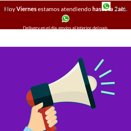
Hoy
Viernes
estamos atendiendo
hasta la 2am
X
.
Delivery en el día, envíos al interior del país.