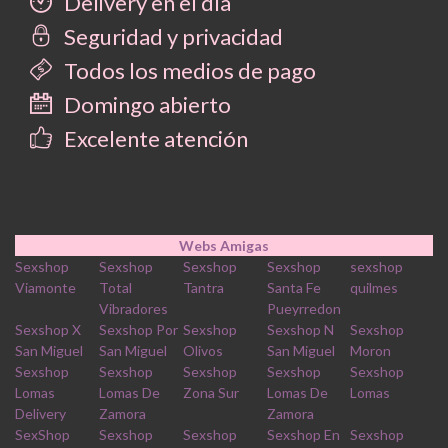
Delivery en el día
Seguridad y privacidad
Todos los medios de pago
Domingo abierto
Excelente atención
Webs Amigas
Sexshop
Sexshop
Sexshop
Sexshop
sexshop
Viamonte
Total
Tantra
Santa Fe
quilmes
Vibradores
Pueyrredon
Sexshop X
Sexshop Por
Sexshop
Sexshop N
Sexshop
San Miguel
San Miguel
Olivos
San Miguel
Moron
Sexshop
Sexshop
Sexshop
Sexshop
Sexshop
Lomas
Lomas De
Zona Sur
Lomas De
Lomas
Delivery
Zamora
Zamora
SexShop
Sexshop
Sexshop
Sexshop En
Sexshop