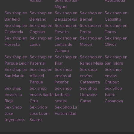
Varela
Sexshop San
Avellaneda
Miguel
Sex shop en
Sex shop en
Sex shop en
Sex shop en
Sex shop en
Banfield
Belgrano
Berazategui
Bernal
Caballito
Sex shop en
Sex shop en
Sex shop en
Sex shop en
Sex shop en
Ciudadela
Coghlan
Devoto
Ezeiza
Flores
Sex shop en
Sex shop en
Sex shop en
Sex shop en
Sex shop en
Floresta
Lanus
Lomas de
Moron
Olivos
Zamora
Sex shop en
Sex shop en
Sex shop en
Sex shop en
Sex shop en
Parque Leloir
Paternal
Pilar
Ramos Mejia
San Isidro
Sex shop en
Sex shop en
Sex shop
Sex shop
Sex shop
San Martin
Villa del
envios al
envios
envios
Parque
interior
Catamarca
Chubut
Sex shop
Sex shop
Sex shop
Sex Shop
Sex Shop
envios La
envios Santa
fantasia
Gonzalez
Isidro
Rioja
Cruz
sexual
Catan
Casanova
Sex Shop
Sex Shop
Sex Shop La
Jose
Jose Leon
Fraternidad
Ingenieros
Suarez