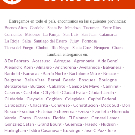
Entregamos en todo el país, encontranos en las siguientes provincias:
Buenos Aires
Cordoba
Santa Fe
Mendoza
Tucuman
Entre Rios
Corrientes
Misiones
La Pampa
San Luis
San Juan
Catamarca
La Rioja
Salta
Santiago del Estero
Jujuy
Formosa
Tierra del Fuego
Chubut
Rio Negro
Santa Cruz
Neuquen
Chaco
También entregamos en:
3 De Febrero
-
Acassuso
-
Adrogue
-
Agronomia
-
Aldo Bonzi
-
Alejandro Korn
-
Almagro
-
Anchorena
-
Avellaneda
-
Balvanera
-
Banfield
-
Barracas
-
Barrio Norte
-
Bartolome Mitre
-
Beccar
-
Belgrano
-
Bella Vista
-
Bernal
-
Boedo
-
Bosques
-
Boulogne
-
Berazategui
-
Burzaco
-
Caballito
-
Campo De Mayo
-
Canning
-
Caseros
-
Castelar
-
City Bell
-
Ciudad Evita
-
Ciudad Jardin
-
Ciudadela
-
Claypole
-
Coghlan
-
Colegiales
-
Capital Federal
-
Carapachay
-
Chacarita
-
Congreso
-
Constitucion
-
Dock Sud
-
Don
Bosco
-
Escobar
-
Esteban Echeverria
-
Ezeiza
-
Ezpeleta
-
Florencio
Varela
-
Flores
-
Floresta
-
Florida
-
El Palomar
-
General Lemos
-
Gonzalez Catan
-
Grand Bourg
-
Guernica
-
Haedo
-
Hudson
-
Hurlingham
-
Isidro Casanova
-
Ituzaingo
-
Jose C Paz
-
Jose