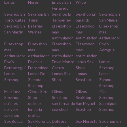
Lanus
Flores
Envios San
Wilde
Fernando
Sexshop En
Sexshop En
Sexshop En
Sexshop En
Sexshop En
Tortuguitas
Tigre
Temperley
Sarandi
San Miguel
Sexshop En
Baterias
El sexshop
El sexshop
El sexshop
San Martin
Warnes
mas
mas
mas
estimulador
estimulador
estimulador
El sexshop
El sexshop
El sexshop
El sexshop
Envio
mas
mas
mas
mas
Adrogue
estimulador
estimulador
estimulador
estimulador
Envio
Envio La
Envio Monte
Lanus Sex
Lanus
Berazategui
Fraternidad
Castro
Shop
Sexshop
Lanus
Lomas De
Lomas Sex
Lomas
Lomas
Sexshop
Zamora
Shop
Sexshop
Zamora
Sexshop
Sexshop
Martinez
Olivos Sex
Olivos
Olivos
Pilar
Sexshop
Shop
Sexshop
SexShop
Sexshop
quilmes
quilmes
san fernando
San Miguel
Sanmiguel
delivery
lencería
sex shop
Sexshop
Sexshop
sexshop
erótica
Sex Beccar
Sex Florencio
Delivery
Sex Floresta
Sex shop en