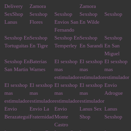
Delivery
Zamora
Zamora
SexShop
Sexshop
Sexshop
Sexshop
Sexshop
Lanus
Flores
Envios San
En Wilde
Fernando
Sexshop En
Sexshop
Sexshop En
Sexshop
Sexshop
Tortuguitas
En Tigre
Temperley
En Sarandi
En San
Miguel
Sexshop En
Baterias
El sexshop
El sexshop
El sexshop
San Martin
Warnes
mas
mas
mas
estimulador
estimulador
estimulador
El sexshop
El sexshop
El sexshop
El sexshop
Envio
mas
mas
mas
mas
Adrogue
estimulador
estimulador
estimulador
estimulador
Envio
Envio La
Envio
Lanus Sex
Lanus
Berazategui
Fraternidad
Monte
Shop
Sexshop
Castro