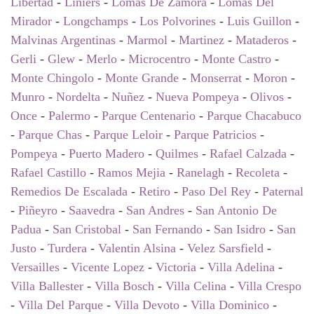
Libertad
-
Liniers
-
Lomas De Zamora
-
Lomas Del
Mirador
-
Longchamps
-
Los Polvorines
-
Luis Guillon
-
Malvinas Argentinas
-
Marmol
-
Martinez
-
Mataderos
-
Gerli
-
Glew
-
Merlo
-
Microcentro
-
Monte Castro
-
Monte Chingolo
-
Monte Grande
-
Monserrat
-
Moron
-
Munro
-
Nordelta
-
Nuñez
-
Nueva Pompeya
-
Olivos
-
Once
-
Palermo
-
Parque Centenario
-
Parque Chacabuco
-
Parque Chas
-
Parque Leloir
-
Parque Patricios
-
Pompeya
-
Puerto Madero
-
Quilmes
-
Rafael Calzada
-
Rafael Castillo
-
Ramos Mejia
-
Ranelagh
-
Recoleta
-
Remedios De Escalada
-
Retiro
-
Paso Del Rey
-
Paternal
-
Piñeyro
-
Saavedra
-
San Andres
-
San Antonio De
Padua
-
San Cristobal
-
San Fernando
-
San Isidro
-
San
Justo
-
Turdera
-
Valentin Alsina
-
Velez Sarsfield
-
Versailles
-
Vicente Lopez
-
Victoria
-
Villa Adelina
-
Villa Ballester
-
Villa Bosch
-
Villa Celina
-
Villa Crespo
-
Villa Del Parque
-
Villa Devoto
-
Villa Dominico
-