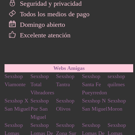
Seguridad y privacidad
Todos los medios de pago
Domingo abierto
Excelente atención
Webs Amigas
Sexshop
Sexshop
Sexshop
Sexshop
sexshop
Viamonte
Total
Tantra
Santa Fe
quilmes
Vibradores
Pueyrredon
Sexshop X
Sexshop
Sexshop
Sexshop N
Sexshop
San Miguel
Por San
Olivos
San Miguel
Moron
Miguel
Sexshop
Sexshop
Sexshop
Sexshop
Sexshop
Lomas
Lomas De
Zona Sur
Lomas De
Lomas