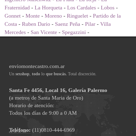
Fraternidad
-
La Horqueta
-
Los Cardales
-
Lobos
-
Gonnet
-
Monte
-
Moreno
-
Ringuelet
-
Partido de la
Costa
-
Ruben Dario
-
Saenz Peña
-
Pilar
-
Villa
Mercedes
-
San Vicente
-
Spegazzini
-
enviomontecastro.com.ar
Un
sexshop
,
todo
lo
que buscás.
Total discreción.
Santa Fe 4456, Local 16, Galería Palermo
(a metros de Santa Maria de Oro)
Horario de atención:
Todos los días de 9:00 a 0 AM
Teléfono:
(11)0810-444-6969