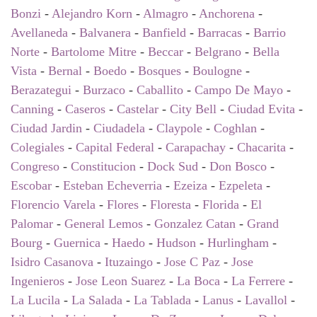
Bonzi
-
Alejandro Korn
-
Almagro
-
Anchorena
-
Avellaneda
-
Balvanera
-
Banfield
-
Barracas
-
Barrio
Norte
-
Bartolome Mitre
-
Beccar
-
Belgrano
-
Bella
Vista
-
Bernal
-
Boedo
-
Bosques
-
Boulogne
-
Berazategui
-
Burzaco
-
Caballito
-
Campo De Mayo
-
Canning
-
Caseros
-
Castelar
-
City Bell
-
Ciudad Evita
-
Ciudad Jardin
-
Ciudadela
-
Claypole
-
Coghlan
-
Colegiales
-
Capital Federal
-
Carapachay
-
Chacarita
-
Congreso
-
Constitucion
-
Dock Sud
-
Don Bosco
-
Escobar
-
Esteban Echeverria
-
Ezeiza
-
Ezpeleta
-
Florencio Varela
-
Flores
-
Floresta
-
Florida
-
El
Palomar
-
General Lemos
-
Gonzalez Catan
-
Grand
Bourg
-
Guernica
-
Haedo
-
Hudson
-
Hurlingham
-
Isidro Casanova
-
Ituzaingo
-
Jose C Paz
-
Jose
Ingenieros
-
Jose Leon Suarez
-
La Boca
-
La Ferrere
-
La Lucila
-
La Salada
-
La Tablada
-
Lanus
-
Lavallol
-