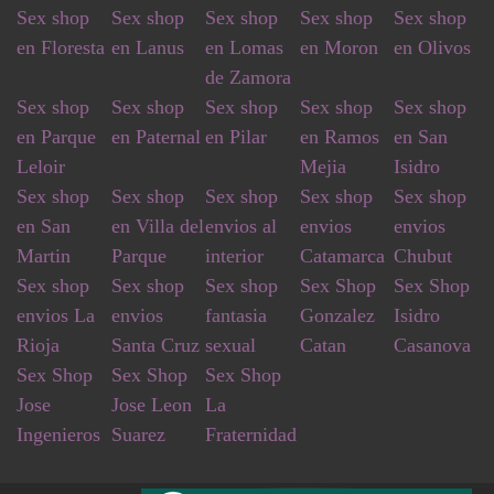
Sex shop
Sex shop
Sex shop
Sex shop
Sex shop
en Floresta
en Lanus
en Lomas
en Moron
en Olivos
de Zamora
Sex shop
Sex shop
Sex shop
Sex shop
Sex shop
en Parque
en Paternal
en Pilar
en Ramos
en San
Leloir
Mejia
Isidro
Sex shop
Sex shop
Sex shop
Sex shop
Sex shop
en San
en Villa del
envios al
envios
envios
Martin
Parque
interior
Catamarca
Chubut
Sex shop
Sex shop
Sex shop
Sex Shop
Sex Shop
envios La
envios
fantasia
Gonzalez
Isidro
Rioja
Santa Cruz
sexual
Catan
Casanova
Sex Shop
Sex Shop
Sex Shop
Jose
Jose Leon
La
Ingenieros
Suarez
Fraternidad