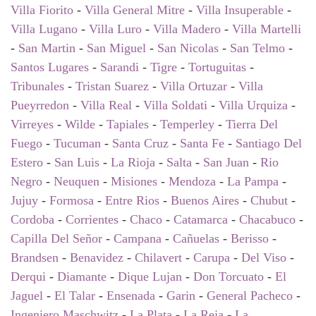
Villa Fiorito
-
Villa General Mitre
-
Villa Insuperable
-
Villa Lugano
-
Villa Luro
-
Villa Madero
-
Villa Martelli
-
San Martin
-
San Miguel
-
San Nicolas
-
San Telmo
-
Santos Lugares
-
Sarandi
-
Tigre
-
Tortuguitas
-
Tribunales
-
Tristan Suarez
-
Villa Ortuzar
-
Villa
Pueyrredon
-
Villa Real
-
Villa Soldati
-
Villa Urquiza
-
Virreyes
-
Wilde
-
Tapiales
-
Temperley
-
Tierra Del
Fuego
-
Tucuman
-
Santa Cruz
-
Santa Fe
-
Santiago Del
Estero
-
San Luis
-
La Rioja
-
Salta
-
San Juan
-
Rio
Negro
-
Neuquen
-
Misiones
-
Mendoza
-
La Pampa
-
Jujuy
-
Formosa
-
Entre Rios
-
Buenos Aires
-
Chubut
-
Cordoba
-
Corrientes
-
Chaco
-
Catamarca
-
Chacabuco
-
Capilla Del Señor
-
Campana
-
Cañuelas
-
Berisso
-
Brandsen
-
Benavidez
-
Chilavert
-
Carupa
-
Del Viso
-
Derqui
-
Diamante
-
Dique Lujan
-
Don Torcuato
-
El
Jaguel
-
El Talar
-
Ensenada
-
Garin
-
General Pacheco
-
Ingeniero Maschwitz
-
La Plata
-
La Reja
-
La