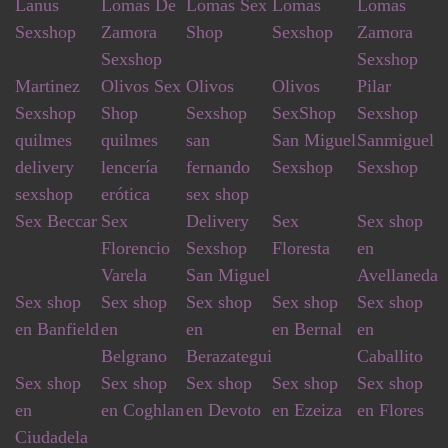
Lanus
Lomas De
Lomas Sex
Lomas
Lomas
Sexshop
Zamora
Shop
Sexshop
Zamora
Sexshop
Sexshop
Martinez
Olivos Sex
Olivos
Olivos
Pilar
Sexshop
Shop
Sexshop
SexShop
Sexshop
quilmes
quilmes
san
San Miguel
Sanmiguel
delivery
lencería
fernando
Sexshop
Sexshop
sexshop
erótica
sex shop
Sex Beccar
Sex
Delivery
Sex
Sex shop
Florencio
Sexshop
Floresta
en
Varela
San Miguel
Avellaneda
Sex shop
Sex shop
Sex shop
Sex shop
Sex shop
en Banfield
en
en
en Bernal
en
Belgrano
Berazategui
Caballito
Sex shop
Sex shop
Sex shop
Sex shop
Sex shop
en
en Coghlan
en Devoto
en Ezeiza
en Flores
Ciudadela