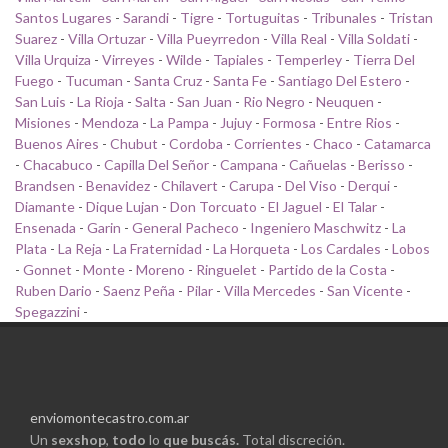
Santos Lugares
-
Sarandi
-
Tigre
-
Tortuguitas
-
Tribunales
-
Tristan
Suarez
-
Villa Ortuzar
-
Villa Pueyrredon
-
Villa Real
-
Villa Soldati
-
Villa Urquiza
-
Virreyes
-
Wilde
-
Tapiales
-
Temperley
-
Tierra Del
Fuego
-
Tucuman
-
Santa Cruz
-
Santa Fe
-
Santiago Del Estero
-
San Luis
-
La Rioja
-
Salta
-
San Juan
-
Rio Negro
-
Neuquen
-
Misiones
-
Mendoza
-
La Pampa
-
Jujuy
-
Formosa
-
Entre Rios
-
Buenos Aires
-
Chubut
-
Cordoba
-
Corrientes
-
Chaco
-
Catamarca
-
Chacabuco
-
Capilla Del Señor
-
Campana
-
Cañuelas
-
Berisso
-
Brandsen
-
Benavidez
-
Chilavert
-
Carupa
-
Del Viso
-
Derqui
-
Diamante
-
Dique Lujan
-
Don Torcuato
-
El Jaguel
-
El Talar
-
Ensenada
-
Garin
-
General Pacheco
-
Ingeniero Maschwitz
-
La
Plata
-
La Reja
-
La Fraternidad
-
La Horqueta
-
Los Cardales
-
Lobos
-
Gonnet
-
Monte
-
Moreno
-
Ringuelet
-
Partido de la Costa
-
Ruben Dario
-
Saenz Peña
-
Pilar
-
Villa Mercedes
-
San Vicente
-
Spegazzini
-
enviomontecastro.com.ar
Un
sexshop
,
todo
lo
que buscás.
Total discreción.