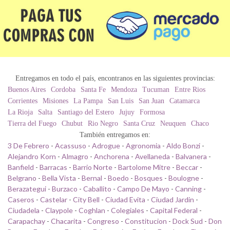
Entregamos en todo el país, encontranos en las siguientes provincias:
Buenos Aires
Cordoba
Santa Fe
Mendoza
Tucuman
Entre Rios
Corrientes
Misiones
La Pampa
San Luis
San Juan
Catamarca
La Rioja
Salta
Santiago del Estero
Jujuy
Formosa
Tierra del Fuego
Chubut
Rio Negro
Santa Cruz
Neuquen
Chaco
También entregamos en:
3 De Febrero
-
Acassuso
-
Adrogue
-
Agronomia
-
Aldo Bonzi
-
Alejandro Korn
-
Almagro
-
Anchorena
-
Avellaneda
-
Balvanera
-
Banfield
-
Barracas
-
Barrio Norte
-
Bartolome Mitre
-
Beccar
-
Belgrano
-
Bella Vista
-
Bernal
-
Boedo
-
Bosques
-
Boulogne
-
Berazategui
-
Burzaco
-
Caballito
-
Campo De Mayo
-
Canning
-
Caseros
-
Castelar
-
City Bell
-
Ciudad Evita
-
Ciudad Jardin
-
Ciudadela
-
Claypole
-
Coghlan
-
Colegiales
-
Capital Federal
-
Carapachay
-
Chacarita
-
Congreso
-
Constitucion
-
Dock Sud
-
Don