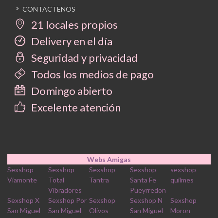
CONTACTENOS
21 locales propios
Delivery en el día
Seguridad y privacidad
Todos los medios de pago
Domingo abierto
Excelente atención
Webs Amigas
Sexshop
Sexshop
Sexshop
Sexshop
sexshop
Viamonte
Total
Tantra
Santa Fe
quilmes
Vibradores
Pueyrredon
Sexshop X
Sexshop Por
Sexshop
Sexshop N
Sexshop
San Miguel
San Miguel
Olivos
San Miguel
Moron