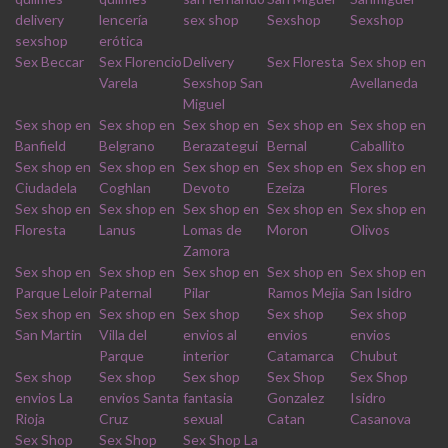
delivery
lencería
sex shop
Sexshop
Sexshop
sexshop
erótica
Sex Beccar
Sex Florencio
Delivery
Sex Floresta
Sex shop en
Varela
Sexshop San
Avellaneda
Miguel
Sex shop en
Sex shop en
Sex shop en
Sex shop en
Sex shop en
Banfield
Belgrano
Berazategui
Bernal
Caballito
Sex shop en
Sex shop en
Sex shop en
Sex shop en
Sex shop en
Ciudadela
Coghlan
Devoto
Ezeiza
Flores
Sex shop en
Sex shop en
Sex shop en
Sex shop en
Sex shop en
Floresta
Lanus
Lomas de
Moron
Olivos
Zamora
Sex shop en
Sex shop en
Sex shop en
Sex shop en
Sex shop en
Parque Leloir
Paternal
Pilar
Ramos Mejia
San Isidro
Sex shop en
Sex shop en
Sex shop
Sex shop
Sex shop
San Martin
Villa del
envios al
envios
envios
Parque
interior
Catamarca
Chubut
Sex shop
Sex shop
Sex shop
Sex Shop
Sex Shop
envios La
envios Santa
fantasia
Gonzalez
Isidro
Rioja
Cruz
sexual
Catan
Casanova
Sex Shop
Sex Shop
Sex Shop La