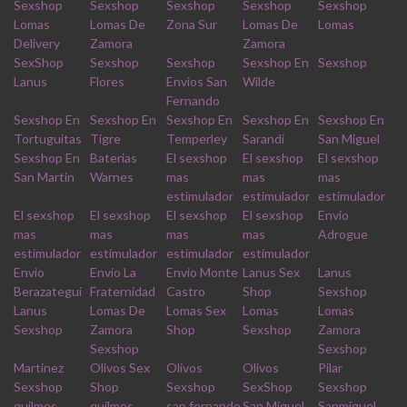
Sexshop
Sexshop
Sexshop
Sexshop
Sexshop
Lomas
Lomas De
Zona Sur
Lomas De
Lomas
Delivery
Zamora
Zamora
SexShop
Sexshop
Sexshop
Sexshop En
Sexshop
Lanus
Flores
Envios San
Wilde
Fernando
Sexshop En
Sexshop En
Sexshop En
Sexshop En
Sexshop En
Tortuguitas
Tigre
Temperley
Sarandi
San Miguel
Sexshop En
Baterias
El sexshop
El sexshop
El sexshop
San Martin
Warnes
mas
mas
mas
estimulador
estimulador
estimulador
El sexshop
El sexshop
El sexshop
El sexshop
Envio
mas
mas
mas
mas
Adrogue
estimulador
estimulador
estimulador
estimulador
Envio
Envio La
Envio Monte
Lanus Sex
Lanus
Berazategui
Fraternidad
Castro
Shop
Sexshop
Lanus
Lomas De
Lomas Sex
Lomas
Lomas
Sexshop
Zamora
Shop
Sexshop
Zamora
Sexshop
Sexshop
Martinez
Olivos Sex
Olivos
Olivos
Pilar
Sexshop
Shop
Sexshop
SexShop
Sexshop
quilmes
quilmes
san fernando
San Miguel
Sanmiguel