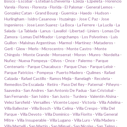
Bosco
-
Escobar
-
Esteban Echeverria
-
Ezeiza
-
Ezpeleta
-
Florencio
Varela
-
Flores
-
Floresta
-
Florida
-
El Palomar
-
General Lemos
-
Gonzalez Catan
-
Grand Bourg
-
Guernica
-
Haedo
-
Hudson
-
Hurlingham
-
Isidro Casanova
-
Ituzaingo
-
Jose C Paz
-
Jose
Ingenieros
-
Jose Leon Suarez
-
La Boca
-
La Ferrere
-
La Lucila
-
La
Salada
-
La Tablada
-
Lanus
-
Lavallol
-
Libertad
-
Liniers
-
Lomas De
Zamora
-
Lomas Del Mirador
-
Longchamps
-
Los Polvorines
-
Luis
Guillon
-
Malvinas Argentinas
-
Marmol
-
Martinez
-
Mataderos
-
Gerli
-
Glew
-
Merlo
-
Microcentro
-
Monte Castro
-
Monte
Chingolo
-
Monte Grande
-
Monserrat
-
Moron
-
Munro
-
Nordelta
-
Nuñez
-
Nueva Pompeya
-
Olivos
-
Once
-
Palermo
-
Parque
Centenario
-
Parque Chacabuco
-
Parque Chas
-
Parque Leloir
-
Parque Patricios
-
Pompeya
-
Puerto Madero
-
Quilmes
-
Rafael
Calzada
-
Rafael Castillo
-
Ramos Mejia
-
Ranelagh
-
Recoleta
-
Remedios De Escalada
-
Retiro
-
Paso Del Rey
-
Paternal
-
Piñeyro
-
Saavedra
-
San Andres
-
San Antonio De Padua
-
San Cristobal
-
San Fernando
-
San Isidro
-
San Justo
-
Turdera
-
Valentin Alsina
-
Velez Sarsfield
-
Versailles
-
Vicente Lopez
-
Victoria
-
Villa Adelina
-
Villa Ballester
-
Villa Bosch
-
Villa Celina
-
Villa Crespo
-
Villa Del
Parque
-
Villa Devoto
-
Villa Dominico
-
Villa Fiorito
-
Villa General
Mitre
-
Villa Insuperable
-
Villa Lugano
-
Villa Luro
-
Villa Madero
-
Villa Martelli
-
San Martin
-
San Miguel
-
San Nicolas
-
San Telmo
-