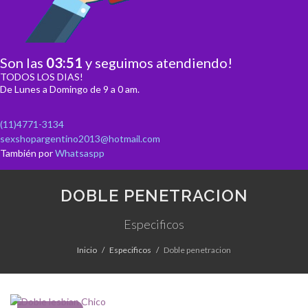
Son las
03
:
51
y seguimos atendiendo!
TODOS LOS DIAS!
De Lunes a Domingo de 9 a 0 am.
(11)4771-3134
sexshopargentino2013@hotmail.com
También por
Whatsaspp
DOBLE PENETRACION
Especificos
Inicio
Especificos
Doble penetracion