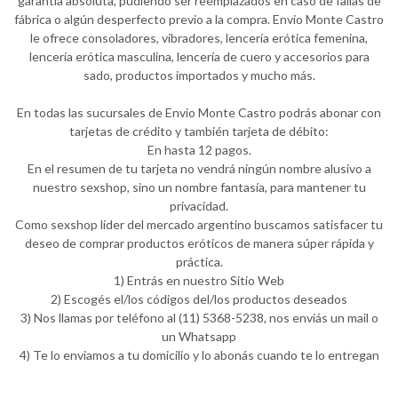
garantía absoluta, pudiendo ser reemplazados en caso de fallas de
fábrica o algún desperfecto previo a la compra. Envio Monte Castro
le ofrece consoladores, vibradores, lencería erótica femenina,
lencería erótica masculina, lencería de cuero y accesorios para
sado, productos importados y mucho más.
En todas las sucursales de Envio Monte Castro podrás abonar con
tarjetas de crédito y también tarjeta de débito:
En hasta 12 pagos.
En el resumen de tu tarjeta no vendrá ningún nombre alusivo a
nuestro sexshop, sino un nombre fantasía, para mantener tu
privacidad.
Como sexshop líder del mercado argentino buscamos satisfacer tu
deseo de comprar productos eróticos de manera súper rápida y
práctica.
1) Entrás en nuestro Sitio Web
2) Escogés el/los códigos del/los productos deseados
3) Nos llamas por teléfono al (11) 5368-5238, nos enviás un mail o
un Whatsapp
4) Te lo enviamos a tu domicilio y lo abonás cuando te lo entregan