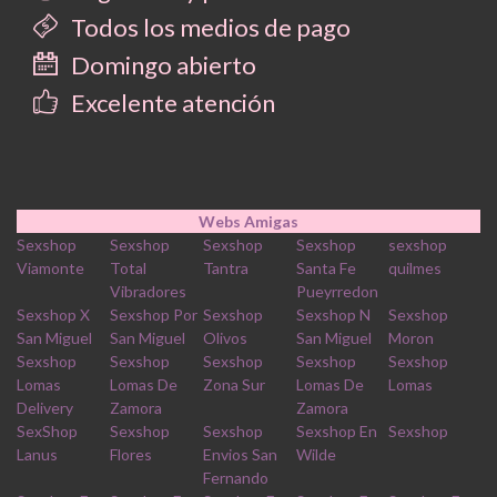
Todos los medios de pago
Domingo abierto
Excelente atención
Webs Amigas
Sexshop
Sexshop
Sexshop
Sexshop
sexshop
Viamonte
Total
Tantra
Santa Fe
quilmes
Vibradores
Pueyrredon
Sexshop X
Sexshop Por
Sexshop
Sexshop N
Sexshop
San Miguel
San Miguel
Olivos
San Miguel
Moron
Sexshop
Sexshop
Sexshop
Sexshop
Sexshop
Lomas
Lomas De
Zona Sur
Lomas De
Lomas
Delivery
Zamora
Zamora
SexShop
Sexshop
Sexshop
Sexshop En
Sexshop
Lanus
Flores
Envios San
Wilde
Fernando