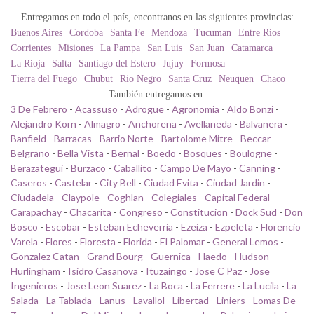
Entregamos en todo el país, encontranos en las siguientes provincias:
Buenos Aires
Cordoba
Santa Fe
Mendoza
Tucuman
Entre Rios
Corrientes
Misiones
La Pampa
San Luis
San Juan
Catamarca
La Rioja
Salta
Santiago del Estero
Jujuy
Formosa
Tierra del Fuego
Chubut
Rio Negro
Santa Cruz
Neuquen
Chaco
También entregamos en:
3 De Febrero
-
Acassuso
-
Adrogue
-
Agronomia
-
Aldo Bonzi
-
Alejandro Korn
-
Almagro
-
Anchorena
-
Avellaneda
-
Balvanera
-
Banfield
-
Barracas
-
Barrio Norte
-
Bartolome Mitre
-
Beccar
-
Belgrano
-
Bella Vista
-
Bernal
-
Boedo
-
Bosques
-
Boulogne
-
Berazategui
-
Burzaco
-
Caballito
-
Campo De Mayo
-
Canning
-
Caseros
-
Castelar
-
City Bell
-
Ciudad Evita
-
Ciudad Jardin
-
Ciudadela
-
Claypole
-
Coghlan
-
Colegiales
-
Capital Federal
-
Carapachay
-
Chacarita
-
Congreso
-
Constitucion
-
Dock Sud
-
Don
Bosco
-
Escobar
-
Esteban Echeverria
-
Ezeiza
-
Ezpeleta
-
Florencio
Varela
-
Flores
-
Floresta
-
Florida
-
El Palomar
-
General Lemos
-
Gonzalez Catan
-
Grand Bourg
-
Guernica
-
Haedo
-
Hudson
-
Hurlingham
-
Isidro Casanova
-
Ituzaingo
-
Jose C Paz
-
Jose
Ingenieros
-
Jose Leon Suarez
-
La Boca
-
La Ferrere
-
La Lucila
-
La
Salada
-
La Tablada
-
Lanus
-
Lavallol
-
Libertad
-
Liniers
-
Lomas De