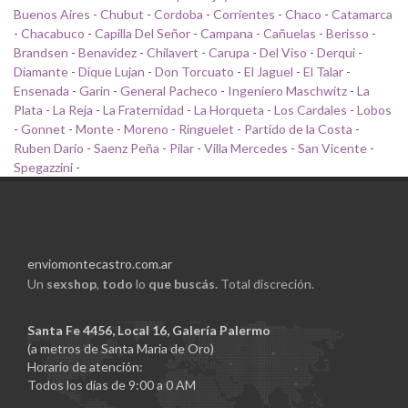
Buenos Aires
-
Chubut
-
Cordoba
-
Corrientes
-
Chaco
-
Catamarca
-
Chacabuco
-
Capilla Del Señor
-
Campana
-
Cañuelas
-
Berisso
-
Brandsen
-
Benavidez
-
Chilavert
-
Carupa
-
Del Viso
-
Derqui
-
Diamante
-
Dique Lujan
-
Don Torcuato
-
El Jaguel
-
El Talar
-
Ensenada
-
Garin
-
General Pacheco
-
Ingeniero Maschwitz
-
La
Plata
-
La Reja
-
La Fraternidad
-
La Horqueta
-
Los Cardales
-
Lobos
-
Gonnet
-
Monte
-
Moreno
-
Ringuelet
-
Partido de la Costa
-
Ruben Dario
-
Saenz Peña
-
Pilar
-
Villa Mercedes
-
San Vicente
-
Spegazzini
-
enviomontecastro.com.ar
Un
sexshop
,
todo
lo
que buscás.
Total discreción.
Santa Fe 4456, Local 16, Galería Palermo
(a metros de Santa Maria de Oro)
Horario de atención:
Todos los días de 9:00 a 0 AM