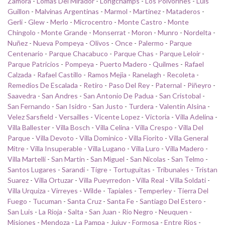
Zamora
-
Lomas Del Mirador
-
Longchamps
-
Los Polvorines
-
Luis
Guillon
-
Malvinas Argentinas
-
Marmol
-
Martinez
-
Mataderos
-
Gerli
-
Glew
-
Merlo
-
Microcentro
-
Monte Castro
-
Monte
Chingolo
-
Monte Grande
-
Monserrat
-
Moron
-
Munro
-
Nordelta
-
Nuñez
-
Nueva Pompeya
-
Olivos
-
Once
-
Palermo
-
Parque
Centenario
-
Parque Chacabuco
-
Parque Chas
-
Parque Leloir
-
Parque Patricios
-
Pompeya
-
Puerto Madero
-
Quilmes
-
Rafael
Calzada
-
Rafael Castillo
-
Ramos Mejia
-
Ranelagh
-
Recoleta
-
Remedios De Escalada
-
Retiro
-
Paso Del Rey
-
Paternal
-
Piñeyro
-
Saavedra
-
San Andres
-
San Antonio De Padua
-
San Cristobal
-
San Fernando
-
San Isidro
-
San Justo
-
Turdera
-
Valentin Alsina
-
Velez Sarsfield
-
Versailles
-
Vicente Lopez
-
Victoria
-
Villa Adelina
-
Villa Ballester
-
Villa Bosch
-
Villa Celina
-
Villa Crespo
-
Villa Del
Parque
-
Villa Devoto
-
Villa Dominico
-
Villa Fiorito
-
Villa General
Mitre
-
Villa Insuperable
-
Villa Lugano
-
Villa Luro
-
Villa Madero
-
Villa Martelli
-
San Martin
-
San Miguel
-
San Nicolas
-
San Telmo
-
Santos Lugares
-
Sarandi
-
Tigre
-
Tortuguitas
-
Tribunales
-
Tristan
Suarez
-
Villa Ortuzar
-
Villa Pueyrredon
-
Villa Real
-
Villa Soldati
-
Villa Urquiza
-
Virreyes
-
Wilde
-
Tapiales
-
Temperley
-
Tierra Del
Fuego
-
Tucuman
-
Santa Cruz
-
Santa Fe
-
Santiago Del Estero
-
San Luis
-
La Rioja
-
Salta
-
San Juan
-
Rio Negro
-
Neuquen
-
Misiones
-
Mendoza
-
La Pampa
-
Jujuy
-
Formosa
-
Entre Rios
-