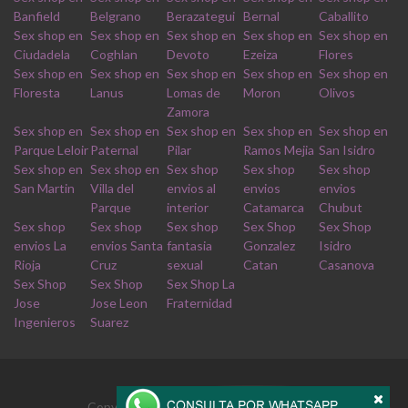
Banfield
Belgrano
Berazategui
Bernal
Caballito
Sex shop en
Sex shop en
Sex shop en
Sex shop en
Sex shop en
Ciudadela
Coghlan
Devoto
Ezeiza
Flores
Sex shop en
Sex shop en
Sex shop en
Sex shop en
Sex shop en
Floresta
Lanus
Lomas de
Moron
Olivos
Zamora
Sex shop en
Sex shop en
Sex shop en
Sex shop en
Sex shop en
Parque Leloir
Paternal
Pilar
Ramos Mejia
San Isidro
Sex shop en
Sex shop en
Sex shop
Sex shop
Sex shop
San Martin
Villa del
envios al
envios
envios
Parque
interior
Catamarca
Chubut
Sex shop
Sex shop
Sex shop
Sex Shop
Sex Shop
envios La
envios Santa
fantasia
Gonzalez
Isidro
Rioja
Cruz
sexual
Catan
Casanova
Sex Shop
Sex Shop
Sex Shop La
Jose
Jose Leon
Fraternidad
Ingenieros
Suarez
Copyrights © 2026 Derechos reservados