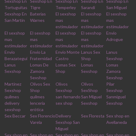
Sexshop En
Sexshop En
Sexshop En
Sexshop En
Sexshop En
Tortuguitas
Tigre
Temperley
Sarandi
San Miguel
Sexshop En
Baterias
El sexshop
El sexshop
El sexshop
San Martin
Warnes
mas
mas
mas
estimulador
estimulador
estimulador
El sexshop
El sexshop
El sexshop
El sexshop
Envio
mas
mas
mas
mas
Adrogue
estimulador
estimulador
estimulador
estimulador
Envio
Envio La
Envio Monte
Lanus Sex
Lanus
Berazategui
Fraternidad
Castro
Shop
Sexshop
Lanus
Lomas De
Lomas Sex
Lomas
Lomas
Sexshop
Zamora
Shop
Sexshop
Zamora
Sexshop
Sexshop
Martinez
Olivos Sex
Olivos
Olivos
Pilar
Sexshop
Shop
Sexshop
SexShop
Sexshop
quilmes
quilmes
san fernando
San Miguel
Sanmiguel
delivery
lencería
sex shop
Sexshop
Sexshop
sexshop
erótica
Sex Beccar
Sex Florencio
Delivery
Sex Floresta
Sex shop en
Varela
Sexshop San
Avellaneda
Miguel
Sex shop en
Sex shop en
Sex shop en
Sex shop en
Sex shop en