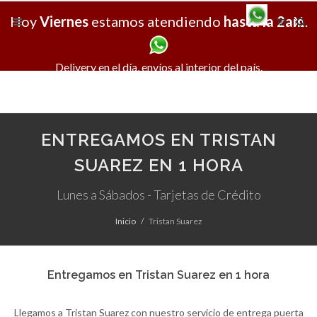
Hoy
Viernes
estamos atendiendo
hasta la 2am
X
.
Delivery en el día, envíos al interior del país.
ENTREGAMOS EN TRISTAN
SUAREZ EN 1 HORA
Lunes a Sábados - Tarjetas de Crédito
Inicio
Tristan Suarez
Entregamos en Tristan Suarez en 1 hora
Llegamos a Tristan Suarez con nuestro servicio de entrega puerta