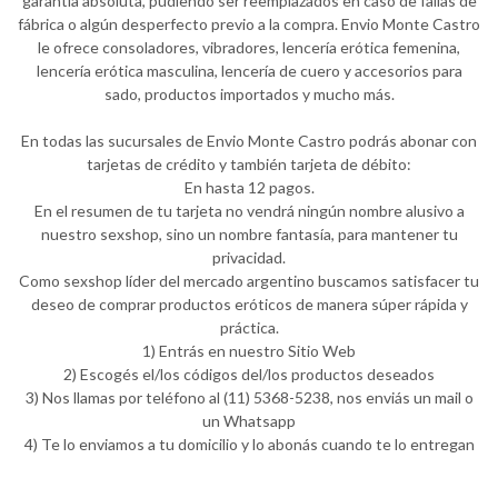
garantía absoluta, pudiendo ser reemplazados en caso de fallas de
fábrica o algún desperfecto previo a la compra. Envio Monte Castro
le ofrece consoladores, vibradores, lencería erótica femenina,
lencería erótica masculina, lencería de cuero y accesorios para
sado, productos importados y mucho más.
En todas las sucursales de Envio Monte Castro podrás abonar con
tarjetas de crédito y también tarjeta de débito:
En hasta 12 pagos.
En el resumen de tu tarjeta no vendrá ningún nombre alusivo a
nuestro sexshop, sino un nombre fantasía, para mantener tu
privacidad.
Como sexshop líder del mercado argentino buscamos satisfacer tu
deseo de comprar productos eróticos de manera súper rápida y
práctica.
1) Entrás en nuestro Sitio Web
2) Escogés el/los códigos del/los productos deseados
3) Nos llamas por teléfono al (11) 5368-5238, nos enviás un mail o
un Whatsapp
4) Te lo enviamos a tu domicilio y lo abonás cuando te lo entregan