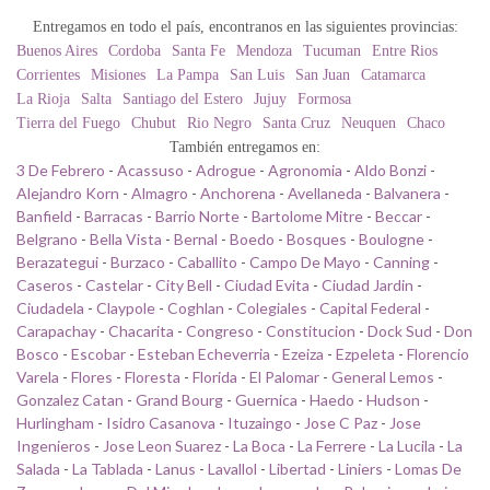
Entregamos en todo el país, encontranos en las siguientes provincias:
Buenos Aires
Cordoba
Santa Fe
Mendoza
Tucuman
Entre Rios
Corrientes
Misiones
La Pampa
San Luis
San Juan
Catamarca
La Rioja
Salta
Santiago del Estero
Jujuy
Formosa
Tierra del Fuego
Chubut
Rio Negro
Santa Cruz
Neuquen
Chaco
También entregamos en:
3 De Febrero
-
Acassuso
-
Adrogue
-
Agronomia
-
Aldo Bonzi
-
Alejandro Korn
-
Almagro
-
Anchorena
-
Avellaneda
-
Balvanera
-
Banfield
-
Barracas
-
Barrio Norte
-
Bartolome Mitre
-
Beccar
-
Belgrano
-
Bella Vista
-
Bernal
-
Boedo
-
Bosques
-
Boulogne
-
Berazategui
-
Burzaco
-
Caballito
-
Campo De Mayo
-
Canning
-
Caseros
-
Castelar
-
City Bell
-
Ciudad Evita
-
Ciudad Jardin
-
Ciudadela
-
Claypole
-
Coghlan
-
Colegiales
-
Capital Federal
-
Carapachay
-
Chacarita
-
Congreso
-
Constitucion
-
Dock Sud
-
Don
Bosco
-
Escobar
-
Esteban Echeverria
-
Ezeiza
-
Ezpeleta
-
Florencio
Varela
-
Flores
-
Floresta
-
Florida
-
El Palomar
-
General Lemos
-
Gonzalez Catan
-
Grand Bourg
-
Guernica
-
Haedo
-
Hudson
-
Hurlingham
-
Isidro Casanova
-
Ituzaingo
-
Jose C Paz
-
Jose
Ingenieros
-
Jose Leon Suarez
-
La Boca
-
La Ferrere
-
La Lucila
-
La
Salada
-
La Tablada
-
Lanus
-
Lavallol
-
Libertad
-
Liniers
-
Lomas De