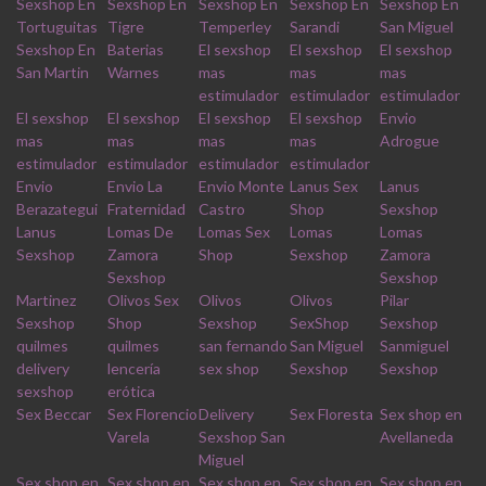
Sexshop En
Sexshop En
Sexshop En
Sexshop En
Sexshop En
Tortuguitas
Tigre
Temperley
Sarandi
San Miguel
Sexshop En
Baterias
El sexshop
El sexshop
El sexshop
San Martin
Warnes
mas
mas
mas
estimulador
estimulador
estimulador
El sexshop
El sexshop
El sexshop
El sexshop
Envio
mas
mas
mas
mas
Adrogue
estimulador
estimulador
estimulador
estimulador
Envio
Envio La
Envio Monte
Lanus Sex
Lanus
Berazategui
Fraternidad
Castro
Shop
Sexshop
Lanus
Lomas De
Lomas Sex
Lomas
Lomas
Sexshop
Zamora
Shop
Sexshop
Zamora
Sexshop
Sexshop
Martinez
Olivos Sex
Olivos
Olivos
Pilar
Sexshop
Shop
Sexshop
SexShop
Sexshop
quilmes
quilmes
san fernando
San Miguel
Sanmiguel
delivery
lencería
sex shop
Sexshop
Sexshop
sexshop
erótica
Sex Beccar
Sex Florencio
Delivery
Sex Floresta
Sex shop en
Varela
Sexshop San
Avellaneda
Miguel
Sex shop en
Sex shop en
Sex shop en
Sex shop en
Sex shop en