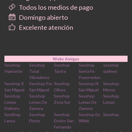
Todos los medios de pago
Domingo abierto
Excelente atención
Webs Amigas
Sexshop
Sexshop
Sexshop
Sexshop
sexshop
Viamonte
Total
Tantra
Santa Fe
quilmes
Vibradores
Pueyrredon
Sexshop X
Sexshop Por
Sexshop
Sexshop N
Sexshop
San Miguel
San Miguel
Olivos
San Miguel
Moron
Sexshop
Sexshop
Sexshop
Sexshop
Sexshop
Lomas
Lomas De
Zona Sur
Lomas De
Lomas
Delivery
Zamora
Zamora
SexShop
Sexshop
Sexshop
Sexshop En
Sexshop
Lanus
Flores
Envios San
Wilde
Fernando