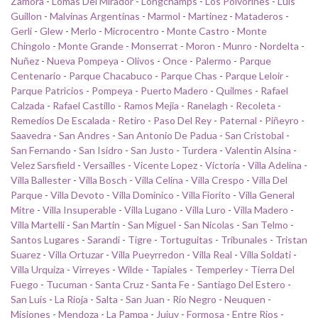
Zamora
-
Lomas Del Mirador
-
Longchamps
-
Los Polvorines
-
Luis
Guillon
-
Malvinas Argentinas
-
Marmol
-
Martinez
-
Mataderos
-
Gerli
-
Glew
-
Merlo
-
Microcentro
-
Monte Castro
-
Monte
Chingolo
-
Monte Grande
-
Monserrat
-
Moron
-
Munro
-
Nordelta
-
Nuñez
-
Nueva Pompeya
-
Olivos
-
Once
-
Palermo
-
Parque
Centenario
-
Parque Chacabuco
-
Parque Chas
-
Parque Leloir
-
Parque Patricios
-
Pompeya
-
Puerto Madero
-
Quilmes
-
Rafael
Calzada
-
Rafael Castillo
-
Ramos Mejia
-
Ranelagh
-
Recoleta
-
Remedios De Escalada
-
Retiro
-
Paso Del Rey
-
Paternal
-
Piñeyro
-
Saavedra
-
San Andres
-
San Antonio De Padua
-
San Cristobal
-
San Fernando
-
San Isidro
-
San Justo
-
Turdera
-
Valentin Alsina
-
Velez Sarsfield
-
Versailles
-
Vicente Lopez
-
Victoria
-
Villa Adelina
-
Villa Ballester
-
Villa Bosch
-
Villa Celina
-
Villa Crespo
-
Villa Del
Parque
-
Villa Devoto
-
Villa Dominico
-
Villa Fiorito
-
Villa General
Mitre
-
Villa Insuperable
-
Villa Lugano
-
Villa Luro
-
Villa Madero
-
Villa Martelli
-
San Martin
-
San Miguel
-
San Nicolas
-
San Telmo
-
Santos Lugares
-
Sarandi
-
Tigre
-
Tortuguitas
-
Tribunales
-
Tristan
Suarez
-
Villa Ortuzar
-
Villa Pueyrredon
-
Villa Real
-
Villa Soldati
-
Villa Urquiza
-
Virreyes
-
Wilde
-
Tapiales
-
Temperley
-
Tierra Del
Fuego
-
Tucuman
-
Santa Cruz
-
Santa Fe
-
Santiago Del Estero
-
San Luis
-
La Rioja
-
Salta
-
San Juan
-
Rio Negro
-
Neuquen
-
Misiones
-
Mendoza
-
La Pampa
-
Jujuy
-
Formosa
-
Entre Rios
-