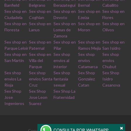
Banfield
Belgrano
Berazategui
Bernal
Caballito
Sex shop en
Sex shop en
Sex shop en
Sex shop en
Sex shop en
Ciudadela
Coghlan
Devoto
Ezeiza
Flores
Sex shop en
Sex shop en
Sex shop en
Sex shop en
Sex shop en
Floresta
Lanus
Lomas de
Moron
Olivos
Zamora
Sex shop en
Sex shop en
Sex shop en
Sex shop en
Sex shop en
Parque Leloir
Paternal
Pilar
Ramos Mejia
San Isidro
Sex shop en
Sex shop en
Sex shop
Sex shop
Sex shop
San Martin
Villa del
envios al
envios
envios
Parque
interior
Catamarca
Chubut
Sex shop
Sex shop
Sex shop
Sex Shop
Sex Shop
envios La
envios Santa
fantasia
Gonzalez
Isidro
Rioja
Cruz
sexual
Catan
Casanova
Sex Shop
Sex Shop
Sex Shop La
Jose
Jose Leon
Fraternidad
Ingenieros
Suarez
Copyrights © 2026 Derechos reservados