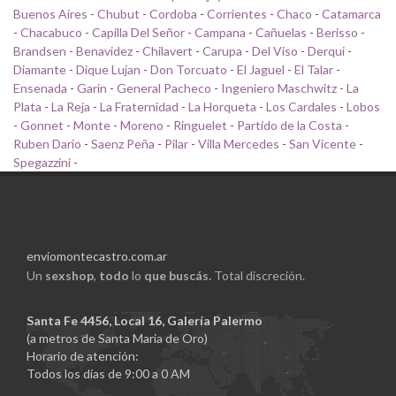
Buenos Aires
-
Chubut
-
Cordoba
-
Corrientes
-
Chaco
-
Catamarca
-
Chacabuco
-
Capilla Del Señor
-
Campana
-
Cañuelas
-
Berisso
-
Brandsen
-
Benavidez
-
Chilavert
-
Carupa
-
Del Viso
-
Derqui
-
Diamante
-
Dique Lujan
-
Don Torcuato
-
El Jaguel
-
El Talar
-
Ensenada
-
Garin
-
General Pacheco
-
Ingeniero Maschwitz
-
La
Plata
-
La Reja
-
La Fraternidad
-
La Horqueta
-
Los Cardales
-
Lobos
-
Gonnet
-
Monte
-
Moreno
-
Ringuelet
-
Partido de la Costa
-
Ruben Dario
-
Saenz Peña
-
Pilar
-
Villa Mercedes
-
San Vicente
-
Spegazzini
-
enviomontecastro.com.ar
Un
sexshop
,
todo
lo
que buscás.
Total discreción.
Santa Fe 4456, Local 16, Galería Palermo
(a metros de Santa Maria de Oro)
Horario de atención:
Todos los días de 9:00 a 0 AM