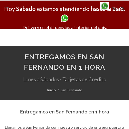
Hoy
Sábado
estamos atendiendo
hasta la 2am
X
.
Delivery en el día, envíos al interior del país.
ENTREGAMOS EN SAN
FERNANDO EN 1 HORA
Lunes a Sábados - Tarjetas de Crédito
Inicio
San Fernando
Entregamos en San Fernando en 1 hora
Llegamos a San Fernando con nuestro servicio de entrega puerta a