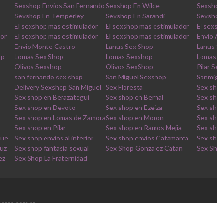
Sexshop Envios San Fernando
Sexshop En Wilde
Sexsh
Sexshop En Temperley
Sexshop En Sarandi
Sexsho
El sexshop mas estimulador
El sexshop mas estimulador
El sex
dor
El sexshop mas estimulador
El sexshop mas estimulador
Envio
Envio Monte Castro
Lanus Sex Shop
Lanus
op
Lomas Sex Shop
Lomas Sexshop
Lomas
Olivos Sexshop
Olivos SexShop
Pilar 
san fernando sex shop
San Miguel Sexshop
Sanmi
Delivery Sexshop San Miguel
Sex Floresta
Sex sh
Sex shop en Berazategui
Sex shop en Bernal
Sex sh
Sex shop en Devoto
Sex shop en Ezeiza
Sex sh
Sex shop en Lomas de Zamora
Sex shop en Moron
Sex sh
Sex shop en Pilar
Sex shop en Ramos Mejia
Sex sh
que
Sex shop envios al interior
Sex shop envios Catamarca
Sex sh
ruz
Sex shop fantasia sexual
Sex Shop Gonzalez Catan
Sex Sh
ez
Sex Shop La Fraternidad
stro.com.ar