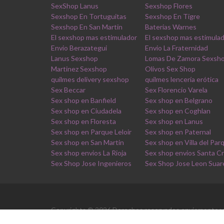
SexShop Lanus
Sexshop Flores
Sexshop En Tortuguitas
Sexshop En Tigre
Sexshop En San Martin
Baterias Warnes
El sexshop mas estimulador
El sexshop mas estimula
Envio Berazategui
Envio La Fraternidad
Lanus Sexshop
Lomas De Zamora Sexsh
Martinez Sexshop
Olivos Sex Shop
quilmes delivery sexshop
quilmes lencería erótica
Sex Beccar
Sex Florencio Varela
Sex shop en Banfield
Sex shop en Belgrano
Sex shop en Ciudadela
Sex shop en Coghlan
Sex shop en Floresta
Sex shop en Lanus
Sex shop en Parque Leloir
Sex shop en Paternal
Sex shop en San Martin
Sex shop en Villa del Par
Sex shop envios La Rioja
Sex shop envios Santa C
Sex Shop Jose Ingenieros
Sex Shop Jose Leon Suar
Copyrights © 2026 Derechos reservados enviomonteca