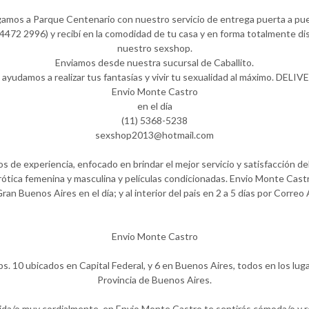
gamos a Parque Centenario con nuestro servicio de entrega puerta a pue
472 2996) y recibí en la comodidad de tu casa y en forma totalmente dis
nuestro sexshop.
Enviamos desde nuestra sucursal de Caballito.
 ayudamos a realizar tus fantasías y vivir tu sexualidad al máximo. DELIV
Envio Monte Castro
en el día
(11) 5368-5238
sexshop2013@hotmail.com
de experiencia, enfocado en brindar el mejor servicio y satisfacción del 
ótica femenina y masculina y películas condicionadas. Envio Monte Castr
Gran Buenos Aires en el día; y al interior del pais en 2 a 5 días por Correo
Envio Monte Castro
. 10 ubicados en Capital Federal, y 6 en Buenos Aires, todos en los lug
Provincia de Buenos Aires.
dida/o muy cordialmente, en Envio Monte Castro te sentirás cómoda/o y 