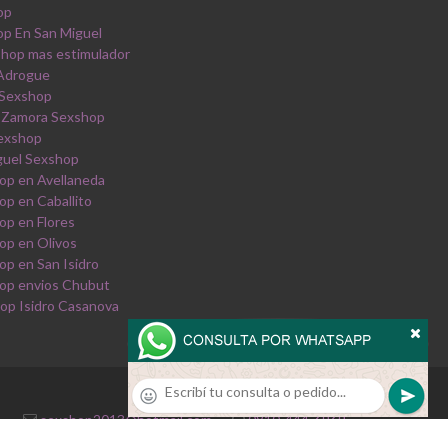
op
p En San Miguel
shop mas estimulador
 Adrogue
 Sexshop
 Zamora Sexshop
Sexshop
guel Sexshop
op en Avellaneda
op en Caballito
op en Flores
op en Olivos
op en San Isidro
op envios Chubut
op Isidro Casanova
sexshop2013@hotmail.com
·
0810-444-6969