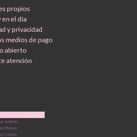
es propios
 en el día
d y privacidad
os medios de pago
 abierto
e atención
p quilmes
op Moron
op Lomas