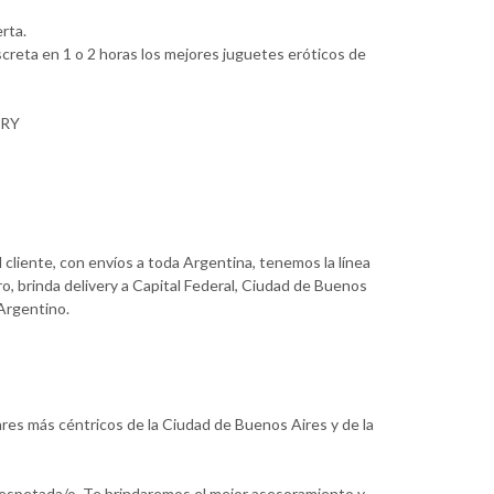
rta.
creta en 1 o 2 horas los mejores juguetes eróticos de
ERY
cliente, con envíos a toda Argentina, tenemos la línea
o, brinda delivery a Capital Federal, Ciudad de Buenos
 Argentino.
ares más céntricos de la Ciudad de Buenos Aires y de la
respetada/o. Te brindaremos el mejor asesoramiento y