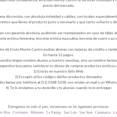
precio del mercado.
a discreción, con absoluta intimidad y calidez, con locales especialment
emos que lleves el producto justo y necesario y que tanto soñaste y de
 con garantía absoluta, pudiendo ser reemplazados en caso de fallas de 
ería erótica femenina, lencería erótica masculina, lencería de cuero y a
les de Envio Monte Castro podrás abonar con tarjetas de crédito y tambi
En hasta 12 pagos.
 vendrá ningún nombre alusivo a nuestro sexshop, sino un nombre fantasí
rgentino buscamos satisfacer tu deseo de comprar productos eróticos d
1) Entrás en nuestro Sitio Web
2) Escogés el/los códigos del/los productos deseados
Nos llamas por teléfono al (11) 5368-5238, nos enviás un mail o un What
4) Te lo enviamos a tu domicilio y lo abonás cuando te lo entregan
Entregamos en todo el país, encontranos en las siguientes provincias:
re Rios
Corrientes
Misiones
La Pampa
San Luis
San Juan
Catamarca
La