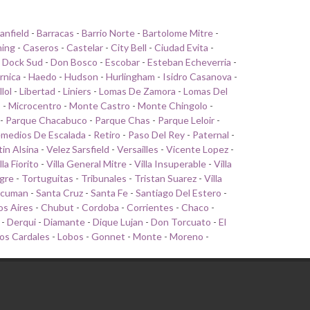
anfield
-
Barracas
-
Barrio Norte
-
Bartolome Mitre
-
ing
-
Caseros
-
Castelar
-
City Bell
-
Ciudad Evita
-
-
Dock Sud
-
Don Bosco
-
Escobar
-
Esteban Echeverria
-
rnica
-
Haedo
-
Hudson
-
Hurlingham
-
Isidro Casanova
-
llol
-
Libertad
-
Liniers
-
Lomas De Zamora
-
Lomas Del
o
-
Microcentro
-
Monte Castro
-
Monte Chingolo
-
-
Parque Chacabuco
-
Parque Chas
-
Parque Leloir
-
medios De Escalada
-
Retiro
-
Paso Del Rey
-
Paternal
-
tin Alsina
-
Velez Sarsfield
-
Versailles
-
Vicente Lopez
-
lla Fiorito
-
Villa General Mitre
-
Villa Insuperable
-
Villa
gre
-
Tortuguitas
-
Tribunales
-
Tristan Suarez
-
Villa
cuman
-
Santa Cruz
-
Santa Fe
-
Santiago Del Estero
-
s Aires
-
Chubut
-
Cordoba
-
Corrientes
-
Chaco
-
-
Derqui
-
Diamante
-
Dique Lujan
-
Don Torcuato
-
El
os Cardales
-
Lobos
-
Gonnet
-
Monte
-
Moreno
-