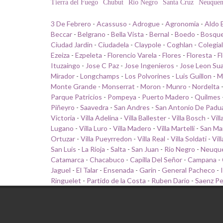
Tierra del Fuego
Chubut
Rio Negro
Santa Cruz
Neuque
3 De Febrero
-
Acassuso
-
Adrogue
-
Agronomia
-
Aldo 
Beccar
-
Belgrano
-
Bella Vista
-
Bernal
-
Boedo
-
Bosqu
Ciudad Jardin
-
Ciudadela
-
Claypole
-
Coghlan
-
Colegia
Ezeiza
-
Ezpeleta
-
Florencio Varela
-
Flores
-
Floresta
-
F
Ituzaingo
-
Jose C Paz
-
Jose Ingenieros
-
Jose Leon Su
Mirador
-
Longchamps
-
Los Polvorines
-
Luis Guillon
-
M
Monte Grande
-
Monserrat
-
Moron
-
Munro
-
Nordelta
Parque Patricios
-
Pompeya
-
Puerto Madero
-
Quilmes
Piñeyro
-
Saavedra
-
San Andres
-
San Antonio De Padu
Victoria
-
Villa Adelina
-
Villa Ballester
-
Villa Bosch
-
Vill
Lugano
-
Villa Luro
-
Villa Madero
-
Villa Martelli
-
San Ma
Ortuzar
-
Villa Pueyrredon
-
Villa Real
-
Villa Soldati
-
Vil
San Luis
-
La Rioja
-
Salta
-
San Juan
-
Rio Negro
-
Neuqu
Catamarca
-
Chacabuco
-
Capilla Del Señor
-
Campana
-
Jaguel
-
El Talar
-
Ensenada
-
Garin
-
General Pacheco
-
Ringuelet
-
Partido de la Costa
-
Ruben Dario
-
Saenz P