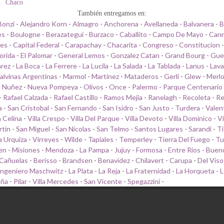
n
Chaco
También entregamos en:
Bonzi
-
Alejandro Korn
-
Almagro
-
Anchorena
-
Avellaneda
-
Balvanera
-
B
es
-
Boulogne
-
Berazategui
-
Burzaco
-
Caballito
-
Campo De Mayo
-
Cann
les
-
Capital Federal
-
Carapachay
-
Chacarita
-
Congreso
-
Constitucion
lorida
-
El Palomar
-
General Lemos
-
Gonzalez Catan
-
Grand Bourg
-
Gue
arez
-
La Boca
-
La Ferrere
-
La Lucila
-
La Salada
-
La Tablada
-
Lanus
-
Lava
alvinas Argentinas
-
Marmol
-
Martinez
-
Mataderos
-
Gerli
-
Glew
-
Merl
-
Nuñez
-
Nueva Pompeya
-
Olivos
-
Once
-
Palermo
-
Parque Centenario
-
Rafael Calzada
-
Rafael Castillo
-
Ramos Mejia
-
Ranelagh
-
Recoleta
-
Re
a
-
San Cristobal
-
San Fernando
-
San Isidro
-
San Justo
-
Turdera
-
Valen
a Celina
-
Villa Crespo
-
Villa Del Parque
-
Villa Devoto
-
Villa Dominico
-
Vi
rtin
-
San Miguel
-
San Nicolas
-
San Telmo
-
Santos Lugares
-
Sarandi
-
Ti
la Urquiza
-
Virreyes
-
Wilde
-
Tapiales
-
Temperley
-
Tierra Del Fuego
-
Tu
en
-
Misiones
-
Mendoza
-
La Pampa
-
Jujuy
-
Formosa
-
Entre Rios
-
Bueno
Cañuelas
-
Berisso
-
Brandsen
-
Benavidez
-
Chilavert
-
Carupa
-
Del Viso
Ingeniero Maschwitz
-
La Plata
-
La Reja
-
La Fraternidad
-
La Horqueta
-
L
eña
-
Pilar
-
Villa Mercedes
-
San Vicente
-
Spegazzini
-