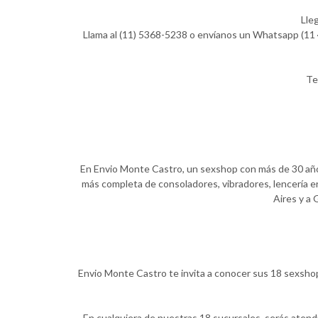
Lle
Llama al (11) 5368-5238 o envíanos un Whatsapp (11 4
Te
En Envio Monte Castro, un sexshop con más de 30 años 
más completa de consoladores, vibradores, lencería er
Aires y a 
Envio Monte Castro te invita a conocer sus 18 sexshops
En cualquiera de nuestras 18 sucursales, serás aten