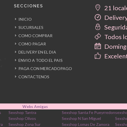
SECCIONES
21 local
Delivery
INICIO
Segurida
SUCURSALES
Todos l
COMO COMPRAR
COMO PAGAR
Domingo
DELIVERY EN EL DIA
Excelent
ENVIO A TODO EL PAIS
PAGA CON MERCADOPAGO
CONTACTENOS
Webs Amigas
s
Sexshop Tantra
Sexshop Santa Fe Pueyrredon
sexsho
Sexshop Olivos
Sexshop N San Miguel
Sexsh
ra
Sexshop Zona Sur
Sexshop Lomas De Zamora
Sexsh