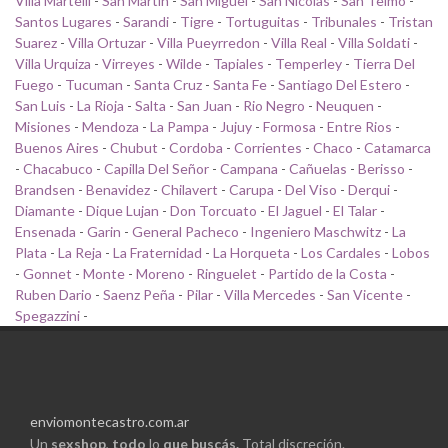
Villa Martelli
-
San Martin
-
San Miguel
-
San Nicolas
-
San Telmo
-
Santos Lugares
-
Sarandi
-
Tigre
-
Tortuguitas
-
Tribunales
-
Tristan
Suarez
-
Villa Ortuzar
-
Villa Pueyrredon
-
Villa Real
-
Villa Soldati
-
Villa Urquiza
-
Virreyes
-
Wilde
-
Tapiales
-
Temperley
-
Tierra Del
Fuego
-
Tucuman
-
Santa Cruz
-
Santa Fe
-
Santiago Del Estero
-
San Luis
-
La Rioja
-
Salta
-
San Juan
-
Rio Negro
-
Neuquen
-
Misiones
-
Mendoza
-
La Pampa
-
Jujuy
-
Formosa
-
Entre Rios
-
Buenos Aires
-
Chubut
-
Cordoba
-
Corrientes
-
Chaco
-
Catamarca
-
Chacabuco
-
Capilla Del Señor
-
Campana
-
Cañuelas
-
Berisso
-
Brandsen
-
Benavidez
-
Chilavert
-
Carupa
-
Del Viso
-
Derqui
-
Diamante
-
Dique Lujan
-
Don Torcuato
-
El Jaguel
-
El Talar
-
Ensenada
-
Garin
-
General Pacheco
-
Ingeniero Maschwitz
-
La
Plata
-
La Reja
-
La Fraternidad
-
La Horqueta
-
Los Cardales
-
Lobos
-
Gonnet
-
Monte
-
Moreno
-
Ringuelet
-
Partido de la Costa
-
Ruben Dario
-
Saenz Peña
-
Pilar
-
Villa Mercedes
-
San Vicente
-
Spegazzini
-
enviomontecastro.com.ar
Un
sexshop
,
todo
lo
que buscás.
Total discreción.