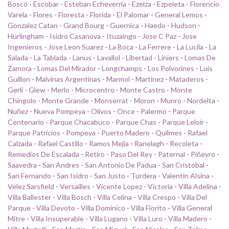
Bosco
-
Escobar
-
Esteban Echeverria
-
Ezeiza
-
Ezpeleta
-
Florencio
Varela
-
Flores
-
Floresta
-
Florida
-
El Palomar
-
General Lemos
-
Gonzalez Catan
-
Grand Bourg
-
Guernica
-
Haedo
-
Hudson
-
Hurlingham
-
Isidro Casanova
-
Ituzaingo
-
Jose C Paz
-
Jose
Ingenieros
-
Jose Leon Suarez
-
La Boca
-
La Ferrere
-
La Lucila
-
La
Salada
-
La Tablada
-
Lanus
-
Lavallol
-
Libertad
-
Liniers
-
Lomas De
Zamora
-
Lomas Del Mirador
-
Longchamps
-
Los Polvorines
-
Luis
Guillon
-
Malvinas Argentinas
-
Marmol
-
Martinez
-
Mataderos
-
Gerli
-
Glew
-
Merlo
-
Microcentro
-
Monte Castro
-
Monte
Chingolo
-
Monte Grande
-
Monserrat
-
Moron
-
Munro
-
Nordelta
-
Nuñez
-
Nueva Pompeya
-
Olivos
-
Once
-
Palermo
-
Parque
Centenario
-
Parque Chacabuco
-
Parque Chas
-
Parque Leloir
-
Parque Patricios
-
Pompeya
-
Puerto Madero
-
Quilmes
-
Rafael
Calzada
-
Rafael Castillo
-
Ramos Mejia
-
Ranelagh
-
Recoleta
-
Remedios De Escalada
-
Retiro
-
Paso Del Rey
-
Paternal
-
Piñeyro
-
Saavedra
-
San Andres
-
San Antonio De Padua
-
San Cristobal
-
San Fernando
-
San Isidro
-
San Justo
-
Turdera
-
Valentin Alsina
-
Velez Sarsfield
-
Versailles
-
Vicente Lopez
-
Victoria
-
Villa Adelina
-
Villa Ballester
-
Villa Bosch
-
Villa Celina
-
Villa Crespo
-
Villa Del
Parque
-
Villa Devoto
-
Villa Dominico
-
Villa Fiorito
-
Villa General
Mitre
-
Villa Insuperable
-
Villa Lugano
-
Villa Luro
-
Villa Madero
-