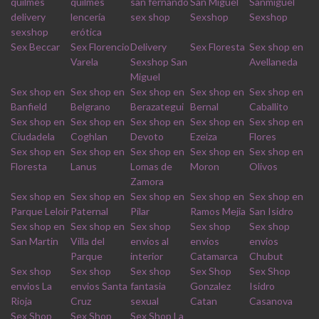
quilmes
quilmes
san fernando
San Miguel
Sanmiguel
delivery
lencería
sex shop
Sexshop
Sexshop
sexshop
erótica
Sex Beccar
Sex Florencio
Delivery
Sex Floresta
Sex shop en
Varela
Sexshop San
Avellaneda
Miguel
Sex shop en
Sex shop en
Sex shop en
Sex shop en
Sex shop en
Banfield
Belgrano
Berazategui
Bernal
Caballito
Sex shop en
Sex shop en
Sex shop en
Sex shop en
Sex shop en
Ciudadela
Coghlan
Devoto
Ezeiza
Flores
Sex shop en
Sex shop en
Sex shop en
Sex shop en
Sex shop en
Floresta
Lanus
Lomas de
Moron
Olivos
Zamora
Sex shop en
Sex shop en
Sex shop en
Sex shop en
Sex shop en
Parque Leloir
Paternal
Pilar
Ramos Mejia
San Isidro
Sex shop en
Sex shop en
Sex shop
Sex shop
Sex shop
San Martin
Villa del
envios al
envios
envios
Parque
interior
Catamarca
Chubut
Sex shop
Sex shop
Sex shop
Sex Shop
Sex Shop
envios La
envios Santa
fantasia
Gonzalez
Isidro
Rioja
Cruz
sexual
Catan
Casanova
Sex Shop
Sex Shop
Sex Shop La