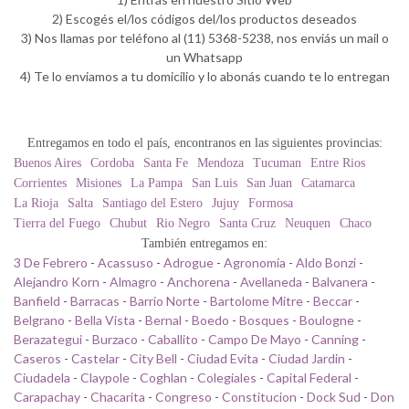
2) Escogés el/los códigos del/los productos deseados
3) Nos llamas por teléfono al (11) 5368-5238, nos enviás un mail o
un Whatsapp
4) Te lo enviamos a tu domicilio y lo abonás cuando te lo entregan
Entregamos en todo el país, encontranos en las siguientes provincias:
Buenos Aires
Cordoba
Santa Fe
Mendoza
Tucuman
Entre Rios
Corrientes
Misiones
La Pampa
San Luis
San Juan
Catamarca
La Rioja
Salta
Santiago del Estero
Jujuy
Formosa
Tierra del Fuego
Chubut
Rio Negro
Santa Cruz
Neuquen
Chaco
También entregamos en:
3 De Febrero
-
Acassuso
-
Adrogue
-
Agronomia
-
Aldo Bonzi
-
Alejandro Korn
-
Almagro
-
Anchorena
-
Avellaneda
-
Balvanera
-
Banfield
-
Barracas
-
Barrio Norte
-
Bartolome Mitre
-
Beccar
-
Belgrano
-
Bella Vista
-
Bernal
-
Boedo
-
Bosques
-
Boulogne
-
Berazategui
-
Burzaco
-
Caballito
-
Campo De Mayo
-
Canning
-
Caseros
-
Castelar
-
City Bell
-
Ciudad Evita
-
Ciudad Jardin
-
Ciudadela
-
Claypole
-
Coghlan
-
Colegiales
-
Capital Federal
-
Carapachay
-
Chacarita
-
Congreso
-
Constitucion
-
Dock Sud
-
Don