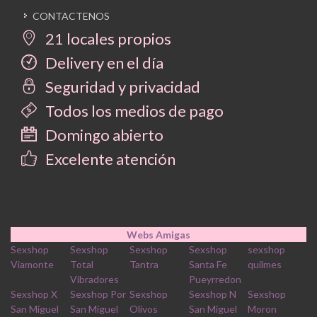
CONTACTENOS
21 locales propios
Delivery en el día
Seguridad y privacidad
Todos los medios de pago
Domingo abierto
Excelente atención
Webs Amigas
Sexshop
Sexshop
Sexshop
Sexshop
sexshop
Viamonte
Total
Tantra
Santa Fe
quilmes
Vibradores
Pueyrredon
Sexshop X
Sexshop Por
Sexshop
Sexshop N
Sexshop
San Miguel
San Miguel
Olivos
San Miguel
Moron