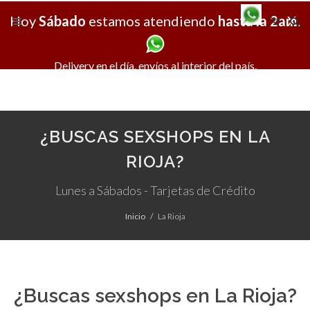
Hoy
Sábado
estamos atendiendo
hasta la 2am
X
.
Delivery en el día, envíos al interior del país.
¿BUSCAS SEXSHOPS EN LA
RIOJA?
Lunes a Sábados - Tarjetas de Crédito
Inicio
La Rioja
¿Buscas sexshops en La Rioja?