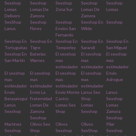
Sexshop
Sexshop
Sexshop
Sexshop
Sexshop
Lomas
Lomas De
Zona Sur
Lomas De
Lomas
Delivery
Zamora
Zamora
SexShop
Sexshop
Sexshop
Sexshop En
Sexshop
Lanus
Flores
Envios San
Wilde
Fernando
Sexshop En
Sexshop En
Sexshop En
Sexshop En
Sexshop En
Tortuguitas
Tigre
Temperley
Sarandi
San Miguel
Sexshop En
Baterias
El sexshop
El sexshop
El sexshop
San Martin
Warnes
mas
mas
mas
estimulador
estimulador
estimulador
El sexshop
El sexshop
El sexshop
El sexshop
Envio
mas
mas
mas
mas
Adrogue
estimulador
estimulador
estimulador
estimulador
Envio
Envio La
Envio Monte
Lanus Sex
Lanus
Berazategui
Fraternidad
Castro
Shop
Sexshop
Lanus
Lomas De
Lomas Sex
Lomas
Lomas
Sexshop
Zamora
Shop
Sexshop
Zamora
Sexshop
Sexshop
Martinez
Olivos Sex
Olivos
Olivos
Pilar
Sexshop
Shop
Sexshop
SexShop
Sexshop