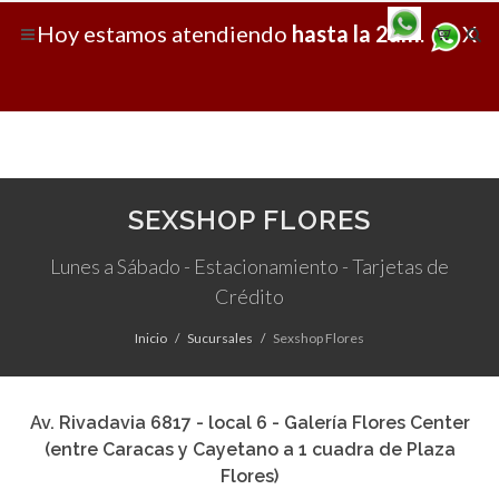
Hoy
estamos atendiendo
hasta la 2am
.
X
SEXSHOP FLORES
Lunes a Sábado - Estacionamiento - Tarjetas de
Crédito
Inicio
Sucursales
Sexshop Flores
Av. Rivadavia 6817 - local 6 - Galería Flores Center
(entre Caracas y Cayetano a 1 cuadra de Plaza
Flores)