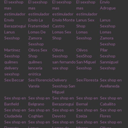
El sexshop
El sexshop
El sexshop
El sexshop
Envio
mas
mas
mas
mas
Adrogue
estimulador
estimulador
estimulador
estimulador
Envio
Envio La
Envio Monte
Lanus Sex
Lanus
Berazategui
Fraternidad
Castro
Shop
Sexshop
Lanus
Lomas De
Lomas Sex
Lomas
Lomas
Sexshop
Zamora
Shop
Sexshop
Zamora
Sexshop
Sexshop
Martinez
Olivos Sex
Olivos
Olivos
Pilar
Sexshop
Shop
Sexshop
SexShop
Sexshop
quilmes
quilmes
san fernando
San Miguel
Sanmiguel
delivery
lencería
sex shop
Sexshop
Sexshop
sexshop
erótica
Sex Beccar
Sex Florencio
Delivery
Sex Floresta
Sex shop en
Varela
Sexshop San
Avellaneda
Miguel
Sex shop en
Sex shop en
Sex shop en
Sex shop en
Sex shop en
Banfield
Belgrano
Berazategui
Bernal
Caballito
Sex shop en
Sex shop en
Sex shop en
Sex shop en
Sex shop en
Ciudadela
Coghlan
Devoto
Ezeiza
Flores
Sex shop en
Sex shop en
Sex shop en
Sex shop en
Sex shop en
Floresta
Lanus
Lomas de
Moron
Olivos