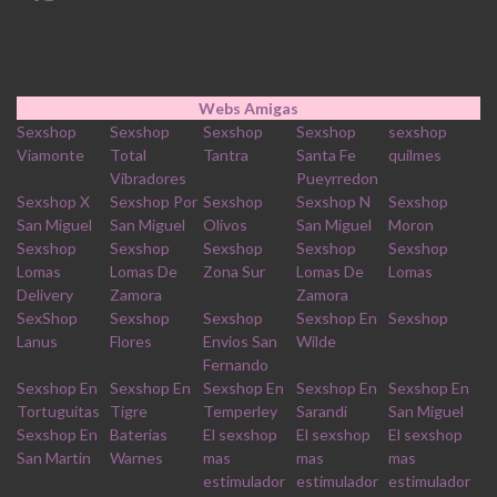
Webs Amigas
Sexshop
Sexshop
Sexshop
Sexshop
sexshop
Viamonte
Total
Tantra
Santa Fe
quilmes
Vibradores
Pueyrredon
Sexshop X
Sexshop Por
Sexshop
Sexshop N
Sexshop
San Miguel
San Miguel
Olivos
San Miguel
Moron
Sexshop
Sexshop
Sexshop
Sexshop
Sexshop
Lomas
Lomas De
Zona Sur
Lomas De
Lomas
Delivery
Zamora
Zamora
SexShop
Sexshop
Sexshop
Sexshop En
Sexshop
Lanus
Flores
Envios San
Wilde
Fernando
Sexshop En
Sexshop En
Sexshop En
Sexshop En
Sexshop En
Tortuguitas
Tigre
Temperley
Sarandi
San Miguel
Sexshop En
Baterias
El sexshop
El sexshop
El sexshop
San Martin
Warnes
mas
mas
mas
estimulador
estimulador
estimulador