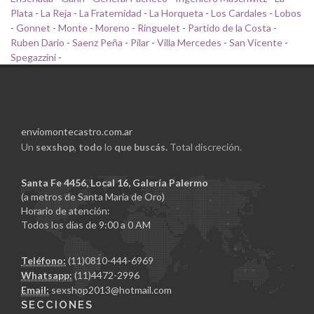
Plata
-
La Reja
-
La Fraternidad
-
La Horqueta
-
Los Cardales
-
Lobos
-
Gonnet
-
Monte
-
Moreno
-
Ringuelet
-
Partido de la Costa
-
Ruben Dario
-
Saenz Peña
-
Pilar
-
Villa Mercedes
-
San Vicente
-
Spegazzini
-
enviomontecastro.com.ar
Un
sexshop
,
todo
lo
que buscás.
Total discreción.
Santa Fe 4456, Local 16, Galería Palermo
(a metros de Santa Maria de Oro)
Horario de atención:
Todos los días de 9:00 a 0 AM
Teléfono:
(11)0810-444-6969
Whatsapp:
(11)4472-2996
Email:
sexshop2013@hotmail.com
SECCIONES