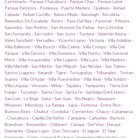
Centenario
-
Parque Chacabuco
-
Parque Chas
-
Parque Leloir
-
Parque Patricios
-
Pompeya
-
Puerto Madero
-
Quilmes
-
Rafael
Calzada
-
Rafael Castillo
-
Ramos Mejia
-
Ranelagh
-
Recoleta
-
Remedios De Escalada
-
Retiro
-
Paso Del Rey
-
Paternal
-
Piñeyro
-
Saavedra
-
San Andres
-
San Antonio De Padua
-
San Cristobal
-
San Fernando
-
San Isidro
-
San Justo
-
Turdera
-
Valentin Alsina
-
Velez Sarsfield
-
Versailles
-
Vicente Lopez
-
Victoria
-
Villa Adelina
-
Villa Ballester
-
Villa Bosch
-
Villa Celina
-
Villa Crespo
-
Villa Del
Parque
-
Villa Devoto
-
Villa Dominico
-
Villa Fiorito
-
Villa General
Mitre
-
Villa Insuperable
-
Villa Lugano
-
Villa Luro
-
Villa Madero
-
Villa Martelli
-
San Martin
-
San Miguel
-
San Nicolas
-
San Telmo
-
Santos Lugares
-
Sarandi
-
Tigre
-
Tortuguitas
-
Tribunales
-
Tristan
Suarez
-
Villa Ortuzar
-
Villa Pueyrredon
-
Villa Real
-
Villa Soldati
-
Villa Urquiza
-
Virreyes
-
Wilde
-
Tapiales
-
Temperley
-
Tierra Del
Fuego
-
Tucuman
-
Santa Cruz
-
Santa Fe
-
Santiago Del Estero
-
San Luis
-
La Rioja
-
Salta
-
San Juan
-
Rio Negro
-
Neuquen
-
Misiones
-
Mendoza
-
La Pampa
-
Jujuy
-
Formosa
-
Entre Rios
-
Buenos Aires
-
Chubut
-
Cordoba
-
Corrientes
-
Chaco
-
Catamarca
-
Chacabuco
-
Capilla Del Señor
-
Campana
-
Cañuelas
-
Berisso
-
Brandsen
-
Benavidez
-
Chilavert
-
Carupa
-
Del Viso
-
Derqui
-
Diamante
-
Dique Lujan
-
Don Torcuato
-
El Jaguel
-
El Talar
-
Ensenada
-
Garin
-
General Pacheco
-
Ingeniero Maschwitz
-
La