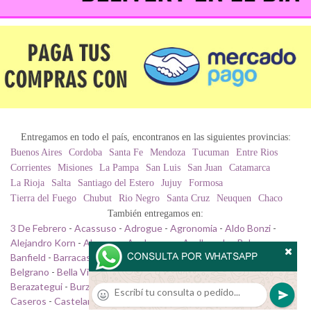
Entregamos en todo el país, encontranos en las siguientes provincias:
Buenos Aires
Cordoba
Santa Fe
Mendoza
Tucuman
Entre Rios
Corrientes
Misiones
La Pampa
San Luis
San Juan
Catamarca
La Rioja
Salta
Santiago del Estero
Jujuy
Formosa
Tierra del Fuego
Chubut
Rio Negro
Santa Cruz
Neuquen
Chaco
También entregamos en:
3 De Febrero
-
Acassuso
-
Adrogue
-
Agronomia
-
Aldo Bonzi
-
Alejandro Korn
-
Almagro
-
Anchorena
-
Avellaneda
-
Balvanera
-
Banfield
-
Barracas
-
Barrio Norte
-
Bartolome Mitre
-
Beccar
-
Belgrano
-
Bella Vista
-
Bernal
-
Boedo
-
Bosques
-
Boulogne
-
Berazategui
-
Burzaco
-
Caballito
-
Campo De Mayo
-
Canning
-
Caseros
-
Castelar
-
City Bell
-
Ciudad Evita
-
Ciudad Jardin
-