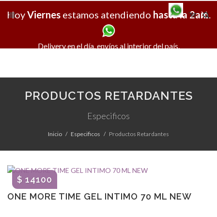
Hoy
Viernes
estamos atendiendo
hasta la 2am
X
.
Delivery en el día, envíos al interior del país.
PRODUCTOS RETARDANTES
Especificos
Inicio
Especificos
Productos Retardantes
$ 14100
ONE MORE TIME GEL INTIMO 70 ML NEW