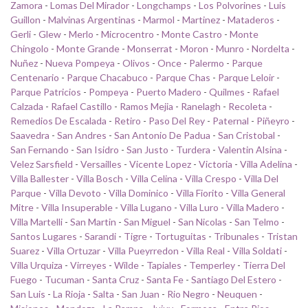
Zamora
-
Lomas Del Mirador
-
Longchamps
-
Los Polvorines
-
Luis
Guillon
-
Malvinas Argentinas
-
Marmol
-
Martinez
-
Mataderos
-
Gerli
-
Glew
-
Merlo
-
Microcentro
-
Monte Castro
-
Monte
Chingolo
-
Monte Grande
-
Monserrat
-
Moron
-
Munro
-
Nordelta
-
Nuñez
-
Nueva Pompeya
-
Olivos
-
Once
-
Palermo
-
Parque
Centenario
-
Parque Chacabuco
-
Parque Chas
-
Parque Leloir
-
Parque Patricios
-
Pompeya
-
Puerto Madero
-
Quilmes
-
Rafael
Calzada
-
Rafael Castillo
-
Ramos Mejia
-
Ranelagh
-
Recoleta
-
Remedios De Escalada
-
Retiro
-
Paso Del Rey
-
Paternal
-
Piñeyro
-
Saavedra
-
San Andres
-
San Antonio De Padua
-
San Cristobal
-
San Fernando
-
San Isidro
-
San Justo
-
Turdera
-
Valentin Alsina
-
Velez Sarsfield
-
Versailles
-
Vicente Lopez
-
Victoria
-
Villa Adelina
-
Villa Ballester
-
Villa Bosch
-
Villa Celina
-
Villa Crespo
-
Villa Del
Parque
-
Villa Devoto
-
Villa Dominico
-
Villa Fiorito
-
Villa General
Mitre
-
Villa Insuperable
-
Villa Lugano
-
Villa Luro
-
Villa Madero
-
Villa Martelli
-
San Martin
-
San Miguel
-
San Nicolas
-
San Telmo
-
Santos Lugares
-
Sarandi
-
Tigre
-
Tortuguitas
-
Tribunales
-
Tristan
Suarez
-
Villa Ortuzar
-
Villa Pueyrredon
-
Villa Real
-
Villa Soldati
-
Villa Urquiza
-
Virreyes
-
Wilde
-
Tapiales
-
Temperley
-
Tierra Del
Fuego
-
Tucuman
-
Santa Cruz
-
Santa Fe
-
Santiago Del Estero
-
San Luis
-
La Rioja
-
Salta
-
San Juan
-
Rio Negro
-
Neuquen
-