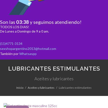
Son las
03
:
38
y seguimos atendiendo!
TODOS LOS DIAS!
De Lunes a Domingo de 9 a 0 am.
(11)4771-3134
sexshopargentino2013@hotmail.com
También por
Whatsaspp
LUBRICANTES ESTIMULANTES
Aceites y lubricantes
Inicio
Aceites y lubricantes
Lubricantes estimulantes