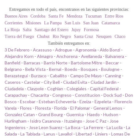
Entregamos en todo el país, encontranos en las siguientes provincias:
Buenos Aires
Cordoba
Santa Fe
Mendoza
Tucuman
Entre Rios
Corrientes
Misiones
La Pampa
San Luis
San Juan
Catamarca
La Rioja
Salta
Santiago del Estero
Jujuy
Formosa
Tierra del Fuego
Chubut
Rio Negro
Santa Cruz
Neuquen
Chaco
También entregamos en:
3 De Febrero
-
Acassuso
-
Adrogue
-
Agronomia
-
Aldo Bonzi
-
Alejandro Korn
-
Almagro
-
Anchorena
-
Avellaneda
-
Balvanera
-
Banfield
-
Barracas
-
Barrio Norte
-
Bartolome Mitre
-
Beccar
-
Belgrano
-
Bella Vista
-
Bernal
-
Boedo
-
Bosques
-
Boulogne
-
Berazategui
-
Burzaco
-
Caballito
-
Campo De Mayo
-
Canning
-
Caseros
-
Castelar
-
City Bell
-
Ciudad Evita
-
Ciudad Jardin
-
Ciudadela
-
Claypole
-
Coghlan
-
Colegiales
-
Capital Federal
-
Carapachay
-
Chacarita
-
Congreso
-
Constitucion
-
Dock Sud
-
Don
Bosco
-
Escobar
-
Esteban Echeverria
-
Ezeiza
-
Ezpeleta
-
Florencio
Varela
-
Flores
-
Floresta
-
Florida
-
El Palomar
-
General Lemos
-
Gonzalez Catan
-
Grand Bourg
-
Guernica
-
Haedo
-
Hudson
-
Hurlingham
-
Isidro Casanova
-
Ituzaingo
-
Jose C Paz
-
Jose
Ingenieros
-
Jose Leon Suarez
-
La Boca
-
La Ferrere
-
La Lucila
-
La
Salada
-
La Tablada
-
Lanus
-
Lavallol
-
Libertad
-
Liniers
-
Lomas De