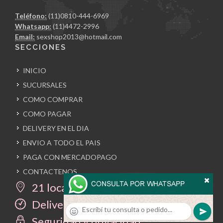
Teléfono:
(11)0810-444-6969
Whatsapp:
(11)4472-2996
Email:
sexshop2013@hotmail.com
SECCIONES
INICIO
SUCURSALES
COMO COMPRAR
COMO PAGAR
DELIVERY EN EL DIA
ENVIO A TODO EL PAIS
PAGA CON MERCADOPAGO
CONTACTENOS
21 locales propios
Delivery en el día
Seguridad y privacidad