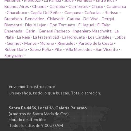
Misiones
-
Mendoza
-
La Pampa
-
Jujuy
-
Formosa
-
Entre Rios
-
Buenos Aires
-
Chubut
-
Cordoba
-
Corrientes
-
Chaco
-
Catamarca
-
Chacabuco
-
Capilla Del Señor
-
Campana
-
Cañuelas
-
Berisso
-
Brandsen
-
Benavidez
-
Chilavert
-
Carupa
-
Del Viso
-
Derqui
-
Diamante
-
Dique Lujan
-
Don Torcuato
-
El Jaguel
-
El Talar
-
Ensenada
-
Garin
-
General Pacheco
-
Ingeniero Maschwitz
-
La
Plata
-
La Reja
-
La Fraternidad
-
La Horqueta
-
Los Cardales
-
Lobos
-
Gonnet
-
Monte
-
Moreno
-
Ringuelet
-
Partido de la Costa
-
Ruben Dario
-
Saenz Peña
-
Pilar
-
Villa Mercedes
-
San Vicente
-
Spegazzini
-
enviomontecastro.com.ar
Un
sexshop
,
todo
lo
que buscás.
Total discreción.
Santa Fe 4456, Local 16, Galería Palermo
(a metros de Santa Maria de Oro)
Horario de atención:
Todos los días de 9:00 a 0 AM