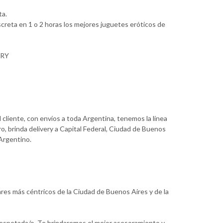
ta.
creta en 1 o 2 horas los mejores juguetes eróticos de
ERY
cliente, con envíos a toda Argentina, tenemos la línea
o, brinda delivery a Capital Federal, Ciudad de Buenos
 Argentino.
ares más céntricos de la Ciudad de Buenos Aires y de la
respetada/o. Te brindaremos el mejor asesoramiento y