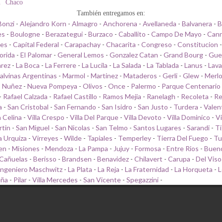
n
Chaco
También entregamos en:
Bonzi
-
Alejandro Korn
-
Almagro
-
Anchorena
-
Avellaneda
-
Balvanera
-
B
es
-
Boulogne
-
Berazategui
-
Burzaco
-
Caballito
-
Campo De Mayo
-
Cann
les
-
Capital Federal
-
Carapachay
-
Chacarita
-
Congreso
-
Constitucion
lorida
-
El Palomar
-
General Lemos
-
Gonzalez Catan
-
Grand Bourg
-
Gue
arez
-
La Boca
-
La Ferrere
-
La Lucila
-
La Salada
-
La Tablada
-
Lanus
-
Lava
alvinas Argentinas
-
Marmol
-
Martinez
-
Mataderos
-
Gerli
-
Glew
-
Merl
-
Nuñez
-
Nueva Pompeya
-
Olivos
-
Once
-
Palermo
-
Parque Centenario
-
Rafael Calzada
-
Rafael Castillo
-
Ramos Mejia
-
Ranelagh
-
Recoleta
-
Re
a
-
San Cristobal
-
San Fernando
-
San Isidro
-
San Justo
-
Turdera
-
Valen
a Celina
-
Villa Crespo
-
Villa Del Parque
-
Villa Devoto
-
Villa Dominico
-
Vi
rtin
-
San Miguel
-
San Nicolas
-
San Telmo
-
Santos Lugares
-
Sarandi
-
Ti
la Urquiza
-
Virreyes
-
Wilde
-
Tapiales
-
Temperley
-
Tierra Del Fuego
-
Tu
en
-
Misiones
-
Mendoza
-
La Pampa
-
Jujuy
-
Formosa
-
Entre Rios
-
Bueno
Cañuelas
-
Berisso
-
Brandsen
-
Benavidez
-
Chilavert
-
Carupa
-
Del Viso
Ingeniero Maschwitz
-
La Plata
-
La Reja
-
La Fraternidad
-
La Horqueta
-
L
eña
-
Pilar
-
Villa Mercedes
-
San Vicente
-
Spegazzini
-