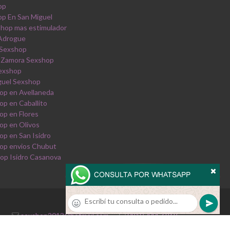
op
p En San Miguel
shop mas estimulador
 Adrogue
 Sexshop
 Zamora Sexshop
Sexshop
guel Sexshop
op en Avellaneda
op en Caballito
op en Flores
op en Olivos
op en San Isidro
op envios Chubut
op Isidro Casanova
sexshop2013@hotmail.com
·
0810-444-6969