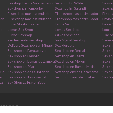
Sexshop Envios San Fernando
Sexshop En Wilde
Sexsh
Sexshop En Temperley
Sexshop En Sarandi
Sexsho
El sexshop mas estimulador
El sexshop mas estimulador
El sex
dor
El sexshop mas estimulador
El sexshop mas estimulador
Envio
Envio Monte Castro
Lanus Sex Shop
Lanus
op
Lomas Sex Shop
Lomas Sexshop
Lomas
Olivos Sexshop
Olivos SexShop
Pilar 
san fernando sex shop
San Miguel Sexshop
Sanmi
Delivery Sexshop San Miguel
Sex Floresta
Sex sh
Sex shop en Berazategui
Sex shop en Bernal
Sex sh
Sex shop en Devoto
Sex shop en Ezeiza
Sex sh
Sex shop en Lomas de Zamora
Sex shop en Moron
Sex sh
Sex shop en Pilar
Sex shop en Ramos Mejia
Sex sh
que
Sex shop envios al interior
Sex shop envios Catamarca
Sex sh
ruz
Sex shop fantasia sexual
Sex Shop Gonzalez Catan
Sex Sh
ez
Sex Shop La Fraternidad
stro.com.ar