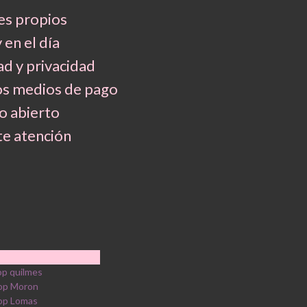
es propios
 en el día
d y privacidad
os medios de pago
 abierto
e atención
p quilmes
op Moron
op Lomas