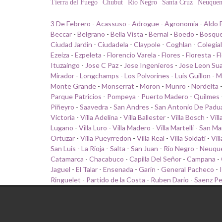
Tierra del Fuego
Chubut
Rio Negro
Santa Cruz
Neuque
3 De Febrero
-
Acassuso
-
Adrogue
-
Agronomia
-
Aldo 
Beccar
-
Belgrano
-
Bella Vista
-
Bernal
-
Boedo
-
Bosqu
Ciudad Jardin
-
Ciudadela
-
Claypole
-
Coghlan
-
Colegia
Ezeiza
-
Ezpeleta
-
Florencio Varela
-
Flores
-
Floresta
-
F
Ituzaingo
-
Jose C Paz
-
Jose Ingenieros
-
Jose Leon Su
Mirador
-
Longchamps
-
Los Polvorines
-
Luis Guillon
-
M
Monte Grande
-
Monserrat
-
Moron
-
Munro
-
Nordelta
Parque Patricios
-
Pompeya
-
Puerto Madero
-
Quilmes
Piñeyro
-
Saavedra
-
San Andres
-
San Antonio De Padu
Victoria
-
Villa Adelina
-
Villa Ballester
-
Villa Bosch
-
Vill
Lugano
-
Villa Luro
-
Villa Madero
-
Villa Martelli
-
San Ma
Ortuzar
-
Villa Pueyrredon
-
Villa Real
-
Villa Soldati
-
Vil
San Luis
-
La Rioja
-
Salta
-
San Juan
-
Rio Negro
-
Neuqu
Catamarca
-
Chacabuco
-
Capilla Del Señor
-
Campana
-
Jaguel
-
El Talar
-
Ensenada
-
Garin
-
General Pacheco
-
Ringuelet
-
Partido de la Costa
-
Ruben Dario
-
Saenz P