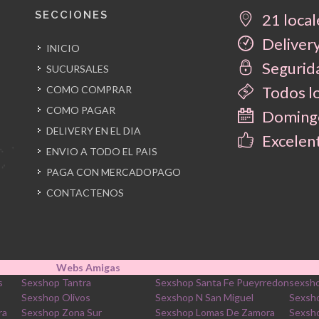
SECCIONES
21 local
Delivery
INICIO
Segurida
SUCURSALES
Todos l
COMO COMPRAR
COMO PAGAR
Domingo
DELIVERY EN EL DIA
Excelent
ENVIO A TODO EL PAIS
PAGA CON MERCADOPAGO
CONTACTENOS
Webs Amigas
s
Sexshop Tantra
Sexshop Santa Fe Pueyrredon
sexsho
Sexshop Olivos
Sexshop N San Miguel
Sexsh
ra
Sexshop Zona Sur
Sexshop Lomas De Zamora
Sexsh