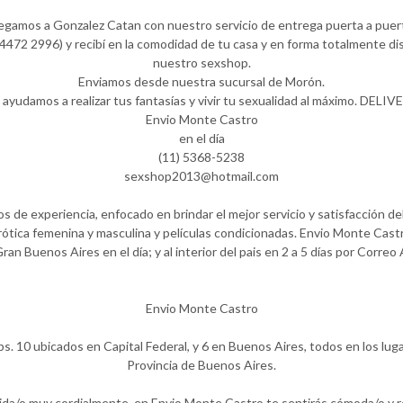
egamos a Gonzalez Catan con nuestro servicio de entrega puerta a puer
472 2996) y recibí en la comodidad de tu casa y en forma totalmente dis
nuestro sexshop.
Enviamos desde nuestra sucursal de Morón.
 ayudamos a realizar tus fantasías y vivir tu sexualidad al máximo. DELIV
Envio Monte Castro
en el día
(11) 5368-5238
sexshop2013@hotmail.com
de experiencia, enfocado en brindar el mejor servicio y satisfacción del 
ótica femenina y masculina y películas condicionadas. Envio Monte Castr
Gran Buenos Aires en el día; y al interior del pais en 2 a 5 días por Correo
Envio Monte Castro
. 10 ubicados en Capital Federal, y 6 en Buenos Aires, todos en los lug
Provincia de Buenos Aires.
dida/o muy cordialmente, en Envio Monte Castro te sentirás cómoda/o y 