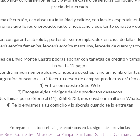
precio del mercado.
a discreción, con absoluta intimidad y calidez, con locales especialment
emos que lleves el producto justo y necesario y que tanto soñaste y de
 con garantía absoluta, pudiendo ser reemplazados en caso de fallas de 
ería erótica femenina, lencería erótica masculina, lencería de cuero y a
les de Envio Monte Castro podrás abonar con tarjetas de crédito y tambi
En hasta 12 pagos.
 vendrá ningún nombre alusivo a nuestro sexshop, sino un nombre fantasí
rgentino buscamos satisfacer tu deseo de comprar productos eróticos d
1) Entrás en nuestro Sitio Web
2) Escogés el/los códigos del/los productos deseados
Nos llamas por teléfono al (11) 5368-5238, nos enviás un mail o un What
4) Te lo enviamos a tu domicilio y lo abonás cuando te lo entregan
Entregamos en todo el país, encontranos en las siguientes provincias:
re Rios
Corrientes
Misiones
La Pampa
San Luis
San Juan
Catamarca
La