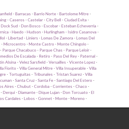
anfield
-
Barracas
-
Barrio Norte
-
Bartolome Mitre
-
ing
-
Caseros
-
Castelar
-
City Bell
-
Ciudad Evita
-
-
Dock Sud
-
Don Bosco
-
Escobar
-
Esteban Echeverria
-
rnica
-
Haedo
-
Hudson
-
Hurlingham
-
Isidro Casanova
-
llol
-
Libertad
-
Liniers
-
Lomas De Zamora
-
Lomas Del
o
-
Microcentro
-
Monte Castro
-
Monte Chingolo
-
-
Parque Chacabuco
-
Parque Chas
-
Parque Leloir
-
medios De Escalada
-
Retiro
-
Paso Del Rey
-
Paternal
-
tin Alsina
-
Velez Sarsfield
-
Versailles
-
Vicente Lopez
-
lla Fiorito
-
Villa General Mitre
-
Villa Insuperable
-
Villa
gre
-
Tortuguitas
-
Tribunales
-
Tristan Suarez
-
Villa
cuman
-
Santa Cruz
-
Santa Fe
-
Santiago Del Estero
-
s Aires
-
Chubut
-
Cordoba
-
Corrientes
-
Chaco
-
-
Derqui
-
Diamante
-
Dique Lujan
-
Don Torcuato
-
El
os Cardales
-
Lobos
-
Gonnet
-
Monte
-
Moreno
-