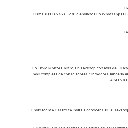
Ll
Llama al (11) 5368-5238 o envíanos un Whatsapp (11 4
Te
En Envio Monte Castro, un sexshop con más de 30 años 
más completa de consoladores, vibradores, lencería er
Aires y a 
Envio Monte Castro te invita a conocer sus 18 sexshops
En cualquiera de nuestras 18 sucursales, serás aten