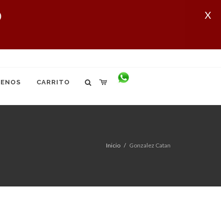
X
ENOS
CARRITO
Inicio
Gonzalez Catan