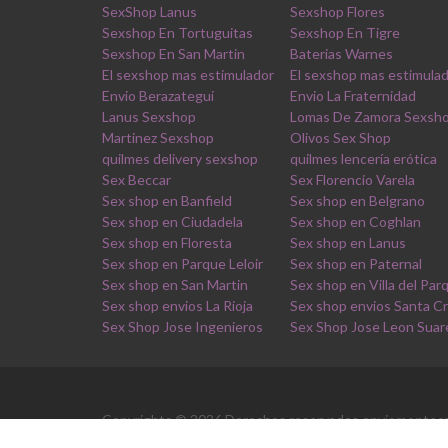
SexShop Lanus
Sexshop Flores
Sexshop En Tortuguitas
Sexshop En Tigre
Sexshop En San Martin
Baterias Warnes
El sexshop mas estimulador
El sexshop mas estimula
Envio Berazategui
Envio La Fraternidad
Lanus Sexshop
Lomas De Zamora Sexsh
Martinez Sexshop
Olivos Sex Shop
quilmes delivery sexshop
quilmes lencería erótica
Sex Beccar
Sex Florencio Varela
Sex shop en Banfield
Sex shop en Belgrano
Sex shop en Ciudadela
Sex shop en Coghlan
Sex shop en Floresta
Sex shop en Lanus
Sex shop en Parque Leloir
Sex shop en Paternal
Sex shop en San Martin
Sex shop en Villa del Par
Sex shop envios La Rioja
Sex shop envios Santa C
Sex Shop Jose Ingenieros
Sex Shop Jose Leon Suar
Copyrights © 2026 Derechos reservados enviomonteca