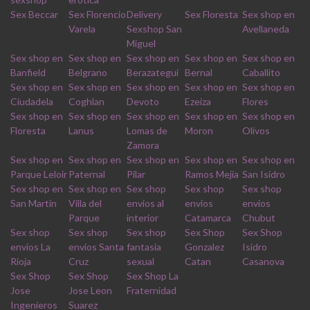
Sex Beccar
Sex Florencio
Delivery
Sex Floresta
Sex shop en
Varela
Sexshop San
Avellaneda
Miguel
Sex shop en
Sex shop en
Sex shop en
Sex shop en
Sex shop en
Banfield
Belgrano
Berazategui
Bernal
Caballito
Sex shop en
Sex shop en
Sex shop en
Sex shop en
Sex shop en
Ciudadela
Coghlan
Devoto
Ezeiza
Flores
Sex shop en
Sex shop en
Sex shop en
Sex shop en
Sex shop en
Floresta
Lanus
Lomas de
Moron
Olivos
Zamora
Sex shop en
Sex shop en
Sex shop en
Sex shop en
Sex shop en
Parque Leloir
Paternal
Pilar
Ramos Mejia
San Isidro
Sex shop en
Sex shop en
Sex shop
Sex shop
Sex shop
San Martin
Villa del
envios al
envios
envios
Parque
interior
Catamarca
Chubut
Sex shop
Sex shop
Sex shop
Sex Shop
Sex Shop
envios La
envios Santa
fantasia
Gonzalez
Isidro
Rioja
Cruz
sexual
Catan
Casanova
Sex Shop
Sex Shop
Sex Shop La
Jose
Jose Leon
Fraternidad
Ingenieros
Suarez