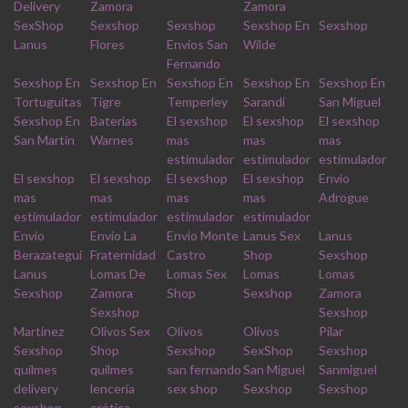
Delivery
Zamora
Zamora
SexShop
Sexshop
Sexshop
Sexshop En
Sexshop
Lanus
Flores
Envios San
Wilde
Fernando
Sexshop En
Sexshop En
Sexshop En
Sexshop En
Sexshop En
Tortuguitas
Tigre
Temperley
Sarandi
San Miguel
Sexshop En
Baterias
El sexshop
El sexshop
El sexshop
San Martin
Warnes
mas
mas
mas
estimulador
estimulador
estimulador
El sexshop
El sexshop
El sexshop
El sexshop
Envio
mas
mas
mas
mas
Adrogue
estimulador
estimulador
estimulador
estimulador
Envio
Envio La
Envio Monte
Lanus Sex
Lanus
Berazategui
Fraternidad
Castro
Shop
Sexshop
Lanus
Lomas De
Lomas Sex
Lomas
Lomas
Sexshop
Zamora
Shop
Sexshop
Zamora
Sexshop
Sexshop
Martinez
Olivos Sex
Olivos
Olivos
Pilar
Sexshop
Shop
Sexshop
SexShop
Sexshop
quilmes
quilmes
san fernando
San Miguel
Sanmiguel
delivery
lencería
sex shop
Sexshop
Sexshop
sexshop
erótica