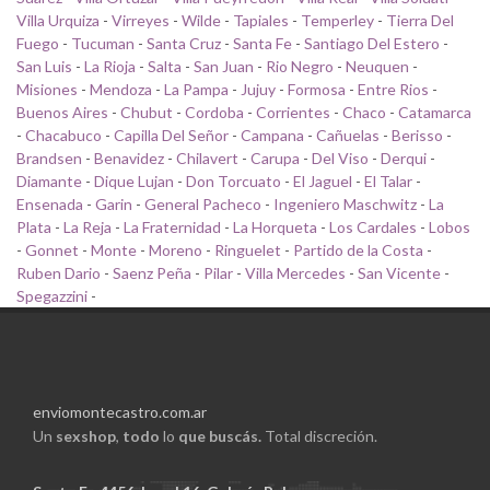
Villa Urquiza
-
Virreyes
-
Wilde
-
Tapiales
-
Temperley
-
Tierra Del
Fuego
-
Tucuman
-
Santa Cruz
-
Santa Fe
-
Santiago Del Estero
-
San Luis
-
La Rioja
-
Salta
-
San Juan
-
Rio Negro
-
Neuquen
-
Misiones
-
Mendoza
-
La Pampa
-
Jujuy
-
Formosa
-
Entre Rios
-
Buenos Aires
-
Chubut
-
Cordoba
-
Corrientes
-
Chaco
-
Catamarca
-
Chacabuco
-
Capilla Del Señor
-
Campana
-
Cañuelas
-
Berisso
-
Brandsen
-
Benavidez
-
Chilavert
-
Carupa
-
Del Viso
-
Derqui
-
Diamante
-
Dique Lujan
-
Don Torcuato
-
El Jaguel
-
El Talar
-
Ensenada
-
Garin
-
General Pacheco
-
Ingeniero Maschwitz
-
La
Plata
-
La Reja
-
La Fraternidad
-
La Horqueta
-
Los Cardales
-
Lobos
-
Gonnet
-
Monte
-
Moreno
-
Ringuelet
-
Partido de la Costa
-
Ruben Dario
-
Saenz Peña
-
Pilar
-
Villa Mercedes
-
San Vicente
-
Spegazzini
-
enviomontecastro.com.ar
Un
sexshop
,
todo
lo
que buscás.
Total discreción.