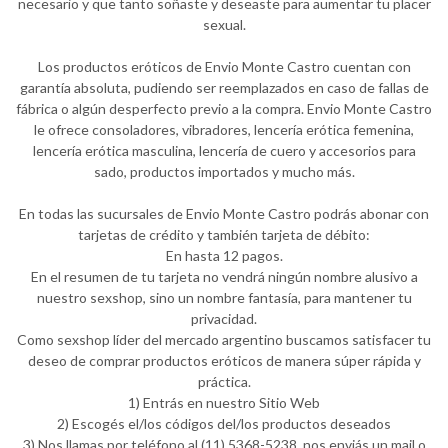
necesario y que tanto soñaste y deseaste para aumentar tu placer
sexual.
Los productos eróticos de Envio Monte Castro cuentan con
garantía absoluta, pudiendo ser reemplazados en caso de fallas de
fábrica o algún desperfecto previo a la compra. Envio Monte Castro
le ofrece consoladores, vibradores, lencería erótica femenina,
lencería erótica masculina, lencería de cuero y accesorios para
sado, productos importados y mucho más.
En todas las sucursales de Envio Monte Castro podrás abonar con
tarjetas de crédito y también tarjeta de débito:
En hasta 12 pagos.
En el resumen de tu tarjeta no vendrá ningún nombre alusivo a
nuestro sexshop, sino un nombre fantasía, para mantener tu
privacidad.
Como sexshop líder del mercado argentino buscamos satisfacer tu
deseo de comprar productos eróticos de manera súper rápida y
práctica.
1) Entrás en nuestro Sitio Web
2) Escogés el/los códigos del/los productos deseados
3) Nos llamas por teléfono al (11) 5368-5238, nos enviás un mail o