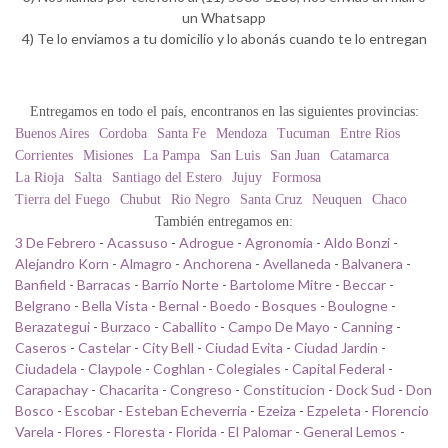
un Whatsapp
4) Te lo enviamos a tu domicilio y lo abonás cuando te lo entregan
Entregamos en todo el país, encontranos en las siguientes provincias:
Buenos Aires
Cordoba
Santa Fe
Mendoza
Tucuman
Entre Rios
Corrientes
Misiones
La Pampa
San Luis
San Juan
Catamarca
La Rioja
Salta
Santiago del Estero
Jujuy
Formosa
Tierra del Fuego
Chubut
Rio Negro
Santa Cruz
Neuquen
Chaco
También entregamos en:
3 De Febrero
-
Acassuso
-
Adrogue
-
Agronomia
-
Aldo Bonzi
-
Alejandro Korn
-
Almagro
-
Anchorena
-
Avellaneda
-
Balvanera
-
Banfield
-
Barracas
-
Barrio Norte
-
Bartolome Mitre
-
Beccar
-
Belgrano
-
Bella Vista
-
Bernal
-
Boedo
-
Bosques
-
Boulogne
-
Berazategui
-
Burzaco
-
Caballito
-
Campo De Mayo
-
Canning
-
Caseros
-
Castelar
-
City Bell
-
Ciudad Evita
-
Ciudad Jardin
-
Ciudadela
-
Claypole
-
Coghlan
-
Colegiales
-
Capital Federal
-
Carapachay
-
Chacarita
-
Congreso
-
Constitucion
-
Dock Sud
-
Don
Bosco
-
Escobar
-
Esteban Echeverria
-
Ezeiza
-
Ezpeleta
-
Florencio
Varela
-
Flores
-
Floresta
-
Florida
-
El Palomar
-
General Lemos
-