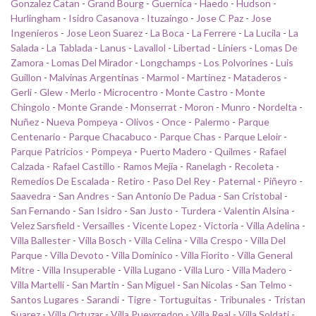
Gonzalez Catan
-
Grand Bourg
-
Guernica
-
Haedo
-
Hudson
-
Hurlingham
-
Isidro Casanova
-
Ituzaingo
-
Jose C Paz
-
Jose
Ingenieros
-
Jose Leon Suarez
-
La Boca
-
La Ferrere
-
La Lucila
-
La
Salada
-
La Tablada
-
Lanus
-
Lavallol
-
Libertad
-
Liniers
-
Lomas De
Zamora
-
Lomas Del Mirador
-
Longchamps
-
Los Polvorines
-
Luis
Guillon
-
Malvinas Argentinas
-
Marmol
-
Martinez
-
Mataderos
-
Gerli
-
Glew
-
Merlo
-
Microcentro
-
Monte Castro
-
Monte
Chingolo
-
Monte Grande
-
Monserrat
-
Moron
-
Munro
-
Nordelta
-
Nuñez
-
Nueva Pompeya
-
Olivos
-
Once
-
Palermo
-
Parque
Centenario
-
Parque Chacabuco
-
Parque Chas
-
Parque Leloir
-
Parque Patricios
-
Pompeya
-
Puerto Madero
-
Quilmes
-
Rafael
Calzada
-
Rafael Castillo
-
Ramos Mejia
-
Ranelagh
-
Recoleta
-
Remedios De Escalada
-
Retiro
-
Paso Del Rey
-
Paternal
-
Piñeyro
-
Saavedra
-
San Andres
-
San Antonio De Padua
-
San Cristobal
-
San Fernando
-
San Isidro
-
San Justo
-
Turdera
-
Valentin Alsina
-
Velez Sarsfield
-
Versailles
-
Vicente Lopez
-
Victoria
-
Villa Adelina
-
Villa Ballester
-
Villa Bosch
-
Villa Celina
-
Villa Crespo
-
Villa Del
Parque
-
Villa Devoto
-
Villa Dominico
-
Villa Fiorito
-
Villa General
Mitre
-
Villa Insuperable
-
Villa Lugano
-
Villa Luro
-
Villa Madero
-
Villa Martelli
-
San Martin
-
San Miguel
-
San Nicolas
-
San Telmo
-
Santos Lugares
-
Sarandi
-
Tigre
-
Tortuguitas
-
Tribunales
-
Tristan
Suarez
-
Villa Ortuzar
-
Villa Pueyrredon
-
Villa Real
-
Villa Soldati
-