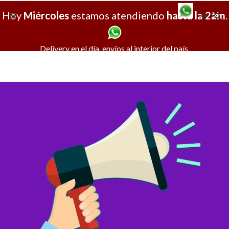
Hoy
Miércoles
estamos atendiendo
hasta la 2am
X
.
Delivery en el día, envíos al interior del país.