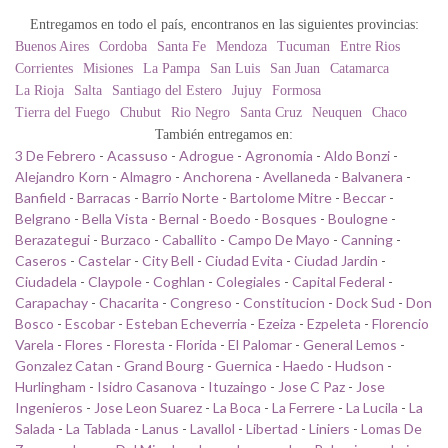
Entregamos en todo el país, encontranos en las siguientes provincias:
Buenos Aires
Cordoba
Santa Fe
Mendoza
Tucuman
Entre Rios
Corrientes
Misiones
La Pampa
San Luis
San Juan
Catamarca
La Rioja
Salta
Santiago del Estero
Jujuy
Formosa
Tierra del Fuego
Chubut
Rio Negro
Santa Cruz
Neuquen
Chaco
También entregamos en:
3 De Febrero
-
Acassuso
-
Adrogue
-
Agronomia
-
Aldo Bonzi
-
Alejandro Korn
-
Almagro
-
Anchorena
-
Avellaneda
-
Balvanera
-
Banfield
-
Barracas
-
Barrio Norte
-
Bartolome Mitre
-
Beccar
-
Belgrano
-
Bella Vista
-
Bernal
-
Boedo
-
Bosques
-
Boulogne
-
Berazategui
-
Burzaco
-
Caballito
-
Campo De Mayo
-
Canning
-
Caseros
-
Castelar
-
City Bell
-
Ciudad Evita
-
Ciudad Jardin
-
Ciudadela
-
Claypole
-
Coghlan
-
Colegiales
-
Capital Federal
-
Carapachay
-
Chacarita
-
Congreso
-
Constitucion
-
Dock Sud
-
Don
Bosco
-
Escobar
-
Esteban Echeverria
-
Ezeiza
-
Ezpeleta
-
Florencio
Varela
-
Flores
-
Floresta
-
Florida
-
El Palomar
-
General Lemos
-
Gonzalez Catan
-
Grand Bourg
-
Guernica
-
Haedo
-
Hudson
-
Hurlingham
-
Isidro Casanova
-
Ituzaingo
-
Jose C Paz
-
Jose
Ingenieros
-
Jose Leon Suarez
-
La Boca
-
La Ferrere
-
La Lucila
-
La
Salada
-
La Tablada
-
Lanus
-
Lavallol
-
Libertad
-
Liniers
-
Lomas De