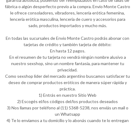
garantía absoluta, pudiendo ser reemplazados en caso de fallas de
fábrica o algún desperfecto previo a la compra. Envio Monte Castro
le ofrece consoladores, vibradores, lencería erótica femenina,
lencería erótica masculina, lencería de cuero y accesorios para
sado, productos importados y mucho más.
En todas las sucursales de Envio Monte Castro podrás abonar con
tarjetas de crédito y también tarjeta de débito:
En hasta 12 pagos.
En el resumen de tu tarjeta no vendrá ningún nombre alusivo a
nuestro sexshop, sino un nombre fantasía, para mantener tu
privacidad.
Como sexshop líder del mercado argentino buscamos satisfacer tu
deseo de comprar productos eróticos de manera súper rápida y
práctica.
1) Entrás en nuestro Sitio Web
2) Escogés el/los códigos del/los productos deseados
3) Nos llamas por teléfono al (11) 5368-5238, nos enviás un mail o
un Whatsapp
4) Te lo enviamos a tu domicilio y lo abonás cuando te lo entregan