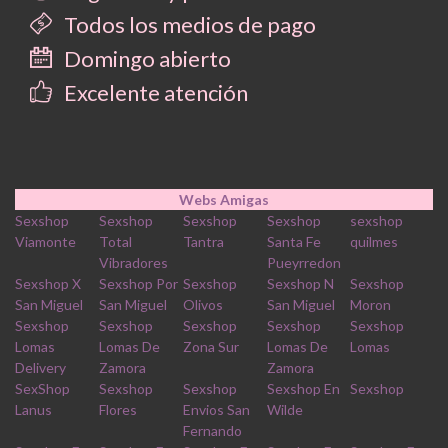
Todos los medios de pago
Domingo abierto
Excelente atención
Webs Amigas
Sexshop
Sexshop
Sexshop
Sexshop
sexshop
Viamonte
Total
Tantra
Santa Fe
quilmes
Vibradores
Pueyrredon
Sexshop X
Sexshop Por
Sexshop
Sexshop N
Sexshop
San Miguel
San Miguel
Olivos
San Miguel
Moron
Sexshop
Sexshop
Sexshop
Sexshop
Sexshop
Lomas
Lomas De
Zona Sur
Lomas De
Lomas
Delivery
Zamora
Zamora
SexShop
Sexshop
Sexshop
Sexshop En
Sexshop
Lanus
Flores
Envios San
Wilde
Fernando