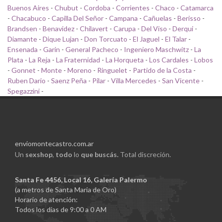
Buenos Aires
-
Chubut
-
Cordoba
-
Corrientes
-
Chaco
-
Catamarca
-
Chacabuco
-
Capilla Del Señor
-
Campana
-
Cañuelas
-
Berisso
-
Brandsen
-
Benavidez
-
Chilavert
-
Carupa
-
Del Viso
-
Derqui
-
Diamante
-
Dique Lujan
-
Don Torcuato
-
El Jaguel
-
El Talar
-
Ensenada
-
Garin
-
General Pacheco
-
Ingeniero Maschwitz
-
La
Plata
-
La Reja
-
La Fraternidad
-
La Horqueta
-
Los Cardales
-
Lobos
-
Gonnet
-
Monte
-
Moreno
-
Ringuelet
-
Partido de la Costa
-
Ruben Dario
-
Saenz Peña
-
Pilar
-
Villa Mercedes
-
San Vicente
-
Spegazzini
-
enviomontecastro.com.ar
Un
sexshop
,
todo
lo
que buscás.
Total discreción.
Santa Fe 4456, Local 16, Galería Palermo
(a metros de Santa Maria de Oro)
Horario de atención:
Todos los días de 9:00 a 0 AM