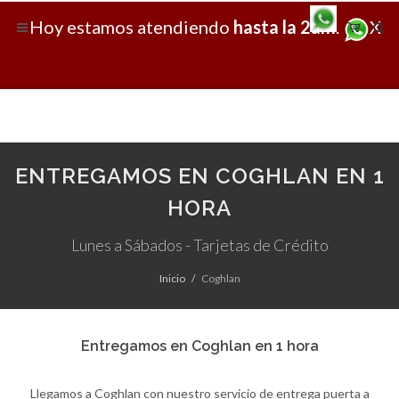
Hoy
estamos atendiendo
hasta la 2am
.
X
ENTREGAMOS EN COGHLAN EN 1
HORA
Lunes a Sábados - Tarjetas de Crédito
Inicio
Coghlan
Entregamos en Coghlan en 1 hora
Llegamos a Coghlan con nuestro servicio de entrega puerta a