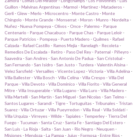
Zamora
-
Lomas Del Mirador
-
Longchamps
-
Los Polvorines
-
Luis
Guillon
-
Malvinas Argentinas
-
Marmol
-
Martinez
-
Mataderos
-
Gerli
-
Glew
-
Merlo
-
Microcentro
-
Monte Castro
-
Monte
Chingolo
-
Monte Grande
-
Monserrat
-
Moron
-
Munro
-
Nordelta
-
Nuñez
-
Nueva Pompeya
-
Olivos
-
Once
-
Palermo
-
Parque
Centenario
-
Parque Chacabuco
-
Parque Chas
-
Parque Leloir
-
Parque Patricios
-
Pompeya
-
Puerto Madero
-
Quilmes
-
Rafael
Calzada
-
Rafael Castillo
-
Ramos Mejia
-
Ranelagh
-
Recoleta
-
Remedios De Escalada
-
Retiro
-
Paso Del Rey
-
Paternal
-
Piñeyro
-
Saavedra
-
San Andres
-
San Antonio De Padua
-
San Cristobal
-
San Fernando
-
San Isidro
-
San Justo
-
Turdera
-
Valentin Alsina
-
Velez Sarsfield
-
Versailles
-
Vicente Lopez
-
Victoria
-
Villa Adelina
-
Villa Ballester
-
Villa Bosch
-
Villa Celina
-
Villa Crespo
-
Villa Del
Parque
-
Villa Devoto
-
Villa Dominico
-
Villa Fiorito
-
Villa General
Mitre
-
Villa Insuperable
-
Villa Lugano
-
Villa Luro
-
Villa Madero
-
Villa Martelli
-
San Martin
-
San Miguel
-
San Nicolas
-
San Telmo
-
Santos Lugares
-
Sarandi
-
Tigre
-
Tortuguitas
-
Tribunales
-
Tristan
Suarez
-
Villa Ortuzar
-
Villa Pueyrredon
-
Villa Real
-
Villa Soldati
-
Villa Urquiza
-
Virreyes
-
Wilde
-
Tapiales
-
Temperley
-
Tierra Del
Fuego
-
Tucuman
-
Santa Cruz
-
Santa Fe
-
Santiago Del Estero
-
San Luis
-
La Rioja
-
Salta
-
San Juan
-
Rio Negro
-
Neuquen
-
Misiones
-
Mendoza
-
La Pampa
-
Jujuy
-
Formosa
-
Entre Rios
-