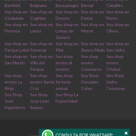
Banfield
Belgrano
Berazategui
Bernal
Caballito
Sex shop en
Sex shop en
Sex shop en
Sex shop en
Sex shop en
Ciudadela
Coghlan
Devoto
Ezeiza
Flores
Sex shop en
Sex shop en
Sex shop en
Sex shop en
Sex shop en
Floresta
Lanus
Lomas de
Moron
Olivos
Zamora
Sex shop en
Sex shop en
Sex shop en
Sex shop en
Sex shop en
Parque Leloir
Paternal
Pilar
Ramos Mejia
San Isidro
Sex shop en
Sex shop en
Sex shop
Sex shop
Sex shop
San Martin
Villa del
envios al
envios
envios
Parque
interior
Catamarca
Chubut
Sex shop
Sex shop
Sex shop
Sex Shop
Sex Shop
envios La
envios Santa
fantasia
Gonzalez
Isidro
Rioja
Cruz
sexual
Catan
Casanova
Sex Shop
Sex Shop
Sex Shop La
Jose
Jose Leon
Fraternidad
Ingenieros
Suarez
Copyrights © 2026 Derechos reservados