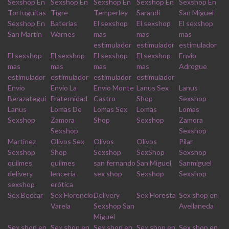
Sexshop En
Sexshop En
Sexshop En
Sexshop En
Sexshop En
Tortuguitas
Tigre
Temperley
Sarandi
San Miguel
Sexshop En
Baterias
El sexshop
El sexshop
El sexshop
San Martin
Warnes
mas
mas
mas
estimulador
estimulador
estimulador
El sexshop
El sexshop
El sexshop
El sexshop
Envio
mas
mas
mas
mas
Adrogue
estimulador
estimulador
estimulador
estimulador
Envio
Envio La
Envio Monte
Lanus Sex
Lanus
Berazategui
Fraternidad
Castro
Shop
Sexshop
Lanus
Lomas De
Lomas Sex
Lomas
Lomas
Sexshop
Zamora
Shop
Sexshop
Zamora
Sexshop
Sexshop
Martinez
Olivos Sex
Olivos
Olivos
Pilar
Sexshop
Shop
Sexshop
SexShop
Sexshop
quilmes
quilmes
san fernando
San Miguel
Sanmiguel
delivery
lencería
sex shop
Sexshop
Sexshop
sexshop
erótica
Sex Beccar
Sex Florencio
Delivery
Sex Floresta
Sex shop en
Varela
Sexshop San
Avellaneda
Miguel
Sex shop en
Sex shop en
Sex shop en
Sex shop en
Sex shop en